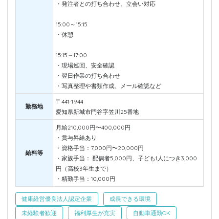
・発注者との打ち合わせ、立会い対応
15:00～15:15
・休憩
15:15～17:00
・現場巡回、安全確認
・翌日作業の打ち合わせ
・写真整理や書類作成、メール確認など
〒441-1944
勤務地
愛知県新城市門谷字笠川25番地
月給210,000円〜400,000円
・賞与昇給あり
・資格手当：7,000円〜20,000円
給料等
・家族手当： 配偶者5,000円、子ども1人につき3,000
円（高校3年生まで）
・精勤手当：10,000円
健康経営優良法人認定企業
成長できる環境
未経験者歓迎
福利厚生が充実
自動車通勤OK