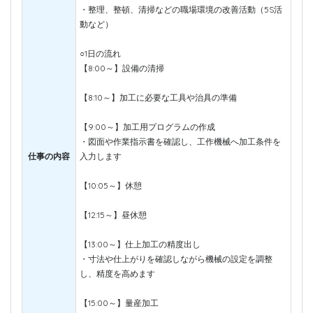
・整理、整頓、清掃などの職場環境の改善活動（5S活
動など）
○1日の流れ
【8:00～】設備の清掃
【8:10～】加工に必要な工具や治具の準備
【9:00～】加工用プログラムの作成
・図面や作業指示書を確認し、工作機械へ加工条件を
仕事の内容
入力します
【10:05～】休憩
【12:15～】昼休憩
【13:00～】仕上加工の精度出し
・寸法や仕上がりを確認しながら機械の設定を調整
し、精度を高めます
【15:00～】量産加工