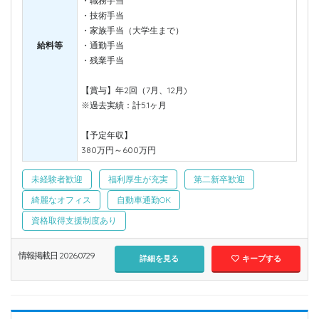
・職務手当
・技術手当
・家族手当（大学生まで）
給料等
・通勤手当
・残業手当
【賞与】年2回（7月、12月)
※過去実績：計5.1ヶ月
【予定年収】
380万円～600万円
未経験者歓迎
福利厚生が充実
第二新卒歓迎
綺麗なオフィス
自動車通勤OK
資格取得支援制度あり
情報掲載日 2026.07.29
詳細を見る
キープする