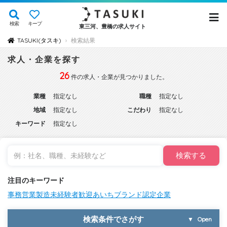
検索
キープ
東三河、豊橋の求人サイト
TASUKI(タスキ)
検索結果
›
求人・企業を探す
26
件の求人・企業が見つかりました。
業種
指定なし
職種
指定なし
地域
指定なし
こだわり
指定なし
キーワード
指定なし
検索する
注目のキーワード
事務
営業
製造
未経験者歓迎
あいちブランド認定企業
検索条件でさがす
▼
Open