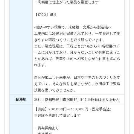
・高精度に仕上がった製品を量産します
【17:00】退社
○働きやすい環境で、未経験・文系から製造職へ
工場内には冷暖房が完備されており、一年を通して働
きやすい環境づくりにも取り組んでいます。
また、製造現場は、工程ごとに5名から20名程度のチ
ームに分かれており、分からないことや判断に迷うこ
とがあれば、先輩や上司へ相談しながら仕事を進めら
れます。
自分が加工した歯車が、日本や世界のものづくりを支
えていく。そんな誇りを感じながら、永田鉄工で製造
技術を磨いてみませんか。
勤務地
本社：愛知県豊川市宿町野川1-12 ※転勤はありません
【月給】200,000円～350,000円（固定手当込）
※経験を考慮して決定します
・賞与昇給あり