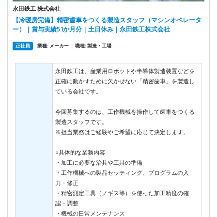
永田鉄工 株式会社
【冷暖房完備】精密歯車をつくる製造スタッフ（マシンオペレータ
ー）｜賞与実績5.1か月分｜土日休み｜永田鉄工株式会社
正社員
業種: メーカー
|
職種: 製造・工場
永田鉄工は、産業用ロボットや半導体製造装置などを
正確に動かすために欠かせない「精密歯車」を製造し
ている会社です。
今回募集するのは、工作機械を操作して歯車をつくる
製造スタッフです。
※担当業務はご経験やご希望に応じて決定します。
○具体的な業務内容
・加工に必要な治具や工具の準備
・工作機械への製品セッティング、プログラムの入
力・修正
・精密測定工具（ノギス等）を使った加工精度の確
認・調整
・機械の日常メンテナンス