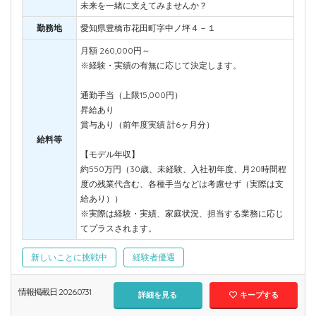
未来を一緒に支えてみませんか？
勤務地
愛知県豊橋市花田町字中ノ坪４－１
月額 260,000円～
※経験・実績の有無に応じて決定します。
通勤手当（上限15,000円）
昇給あり
賞与あり（前年度実績 計6ヶ月分）
給料等
【モデル年収】
約550万円（30歳、未経験、入社初年度、月20時間程
度の残業代含む、各種手当などは考慮せず（実際は支
給あり））
※実際は経験・実績、家庭状況、担当する業務に応じ
てプラスされます。
新しいことに挑戦中
経験者優遇
情報掲載日 2026.07.31
詳細を見る
キープする