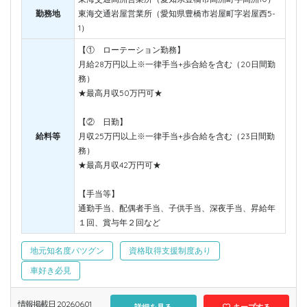
勤務地
東海交通岩屋営業所（愛知県豊橋市岩屋町字岩屋西5-
1）
【① ローテーション勤務】
月給28万円以上※一律手当+歩合給を含む（20日間勤
務）
★最高月収50万円可★
【② 日勤】
給料等
月収25万円以上※一律手当+歩合給を含む（23日間勤
務）
★最高月収42万円可★
【手当等】
通勤手当、配偶者手当、子供手当、深夜手当、昇給年
１回、賞与年２回など
地元知名度バツグン
資格取得支援制度あり
車好き必見
情報掲載日 2026.06.01