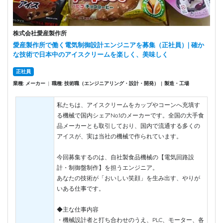
株式会社愛産製作所
愛産製作所で働く電気制御設計エンジニアを募集（正社員）| 確か
な技術で日本中のアイスクリームを楽しく、美味しく
正社員
業種: メーカー
|
職種: 技術職（エンジニアリング・設計・開発）
製造・工場
|
私たちは、アイスクリームをカップやコーンへ充填す
る機械で国内シェアNo.1のメーカーです。全国の大手食
品メーカーとも取引しており、国内で流通する多くの
アイスが、実は当社の機械で作られています。
今回募集するのは、自社製食品機械の【電気回路設
計・制御盤制作】を担うエンジニア。
あなたの技術が「おいしい笑顔」を生み出す、やりが
いある仕事です。
◆主な仕事内容
・機械設計者と打ち合わせのうえ、PLC、モーター、各