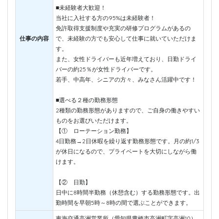
■未経験者大歓迎！
当社に入社する方の95%は未経験者！
免許取得支援制度や充実の研修プログラムがあるの
仕事の内容
で、未経験の方でも安心して仕事に就いていただけま
す。
また、女性ドライバーも近年増えており、日勤ドライ
バーの約25％が女性ドライバーです。
若手、中高年、シニアの方々、みなさん活躍中です！
■選べる２種の勤務形態
2種類の勤務形態がありますので、ご自身の働きやすい
ものをお選びいただけます。
【① ローテーション勤務】
4日勤務→2日休暇を繰り返す勤務形態です。月の約1/3
が休日になるので、プライベートを大切にしながら働
けます。
【② 日勤】
日中に8時間半勤務（休憩含む）する勤務形態です。出
勤時間を早朝5時～8時の間で選ぶことができます。
東海交通高洲営業所（愛知県豊橋市高洲町字高洲10）