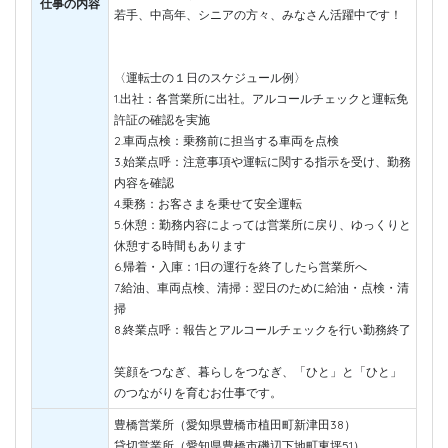
仕事の内容
若手、中高年、シニアの方々、みなさん活躍中です！
〈運転士の１日のスケジュール例〉
1.出社：各営業所に出社。アルコールチェックと運転免
許証の確認を実施
2.車両点検：乗務前に担当する車両を点検
3.始業点呼：注意事項や運転に関する指示を受け、勤務
内容を確認
4.乗務：お客さまを乗せて安全運転
5.休憩：勤務内容によっては営業所に戻り、ゆっくりと
休憩する時間もあります
6.帰着・入庫：1日の運行を終了したら営業所へ
7.給油、車両点検、清掃：翌日のために給油・点検・清
掃
8.終業点呼：報告とアルコールチェックを行い勤務終了
笑顔をつなぎ、暮らしをつなぎ、「ひと」と「ひと」
のつながりを育むお仕事です。
豊橋営業所（愛知県豊橋市植田町新津田38）
貸切営業所（愛知県豊橋市磯辺下地町東坪51）