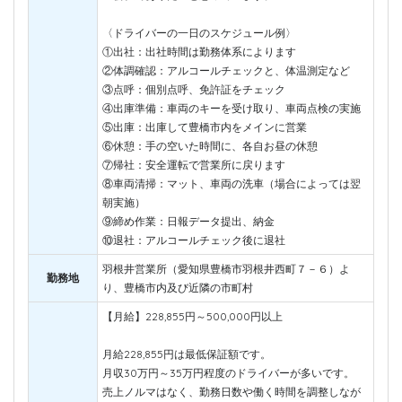
〈ドライバーの一日のスケジュール例〉
①出社：出社時間は勤務体系によります
②体調確認：アルコールチェックと、体温測定など
③点呼：個別点呼、免許証をチェック
④出庫準備：車両のキーを受け取り、車両点検の実施
⑤出庫：出庫して豊橋市内をメインに営業
⑥休憩：手の空いた時間に、各自お昼の休憩
⑦帰社：安全運転で営業所に戻ります
⑧車両清掃：マット、車両の洗車（場合によっては翌
朝実施）
⑨締め作業：日報データ提出、納金
⑩退社：アルコールチェック後に退社
羽根井営業所（愛知県豊橋市羽根井西町７－６）よ
勤務地
り、豊橋市内及び近隣の市町村
【月給】228,855円～500,000円以上
月給228,855円は最低保証額です。
月収30万円～35万円程度のドライバーが多いです。
売上ノルマはなく、勤務日数や働く時間を調整しなが