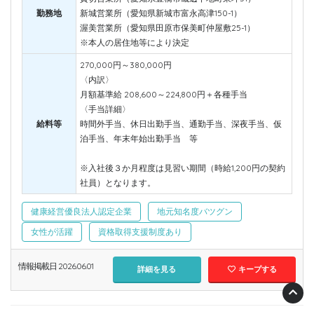
勤務地
新城営業所（愛知県新城市富永高津150-1）
渥美営業所（愛知県田原市保美町仲屋敷25-1）
※本人の居住地等により決定
270,000円～380,000円
〈内訳〉
月額基準給 208,600～224,800円＋各種手当
〈手当詳細〉
給料等
時間外手当、休日出勤手当、通勤手当、深夜手当、仮
泊手当、年末年始出勤手当 等
※入社後３か月程度は見習い期間（時給1,200円の契約
社員）となります。
健康経営優良法人認定企業
地元知名度バツグン
女性が活躍
資格取得支援制度あり
情報掲載日 2026.06.01
詳細を見る
キープする