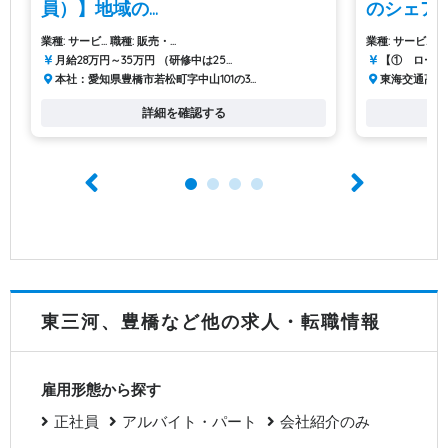
員）】地域の...
のシェア...
業種: サービ...
職種: 販売・...
業種: サービ...
職
月給28万円～35万円 （研修中は25...
【① ローテー
本社：愛知県豊橋市若松町字中山101の3...
東海交通高洲
詳細を確認する
東三河、豊橋など他の求人・転職情報
雇用形態から探す
正社員
アルバイト・パート
会社紹介のみ