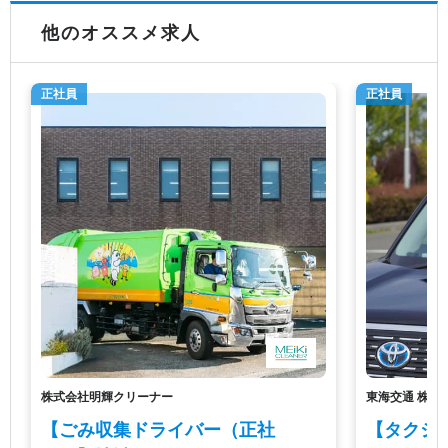
他のオススメ求人
正社員
正社員
株式会社明輝クリーナー
東海交通 株式
【ごみ収集ドライバー（正社
【タクシ