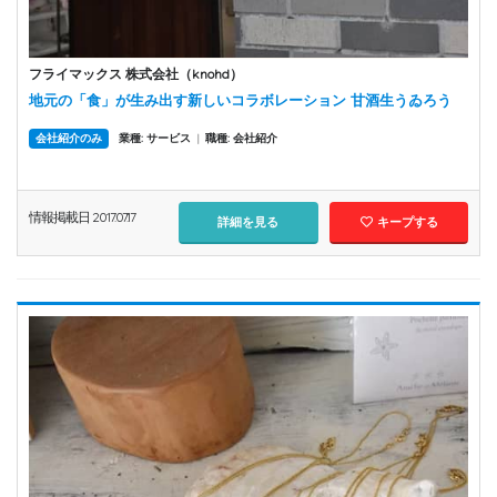
フライマックス 株式会社（knohd）
地元の「食」が生み出す新しいコラボレーション 甘酒生うゐろう
会社紹介のみ
業種: サービス
|
職種: 会社紹介
情報掲載日 2017.07.17
詳細を見る
キープする