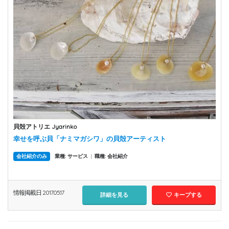
貝殻アトリエ Jyarinko
幸せを呼ぶ貝「ナミマガシワ」の貝殻アーティスト
会社紹介のみ
業種: サービス
|
職種: 会社紹介
情報掲載日 2017.05.17
詳細を見る
キープする