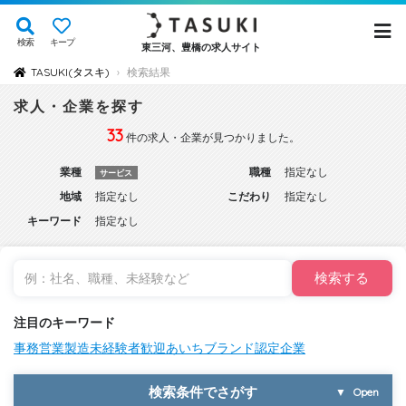
検索
キープ
東三河、豊橋の求人サイト
TASUKI(タスキ)
検索結果
›
求人・企業を探す
33
件の求人・企業が見つかりました。
業種
職種
指定なし
サービス
地域
指定なし
こだわり
指定なし
キーワード
指定なし
検索する
注目のキーワード
事務
営業
製造
未経験者歓迎
あいちブランド認定企業
検索条件でさがす
▼
Open