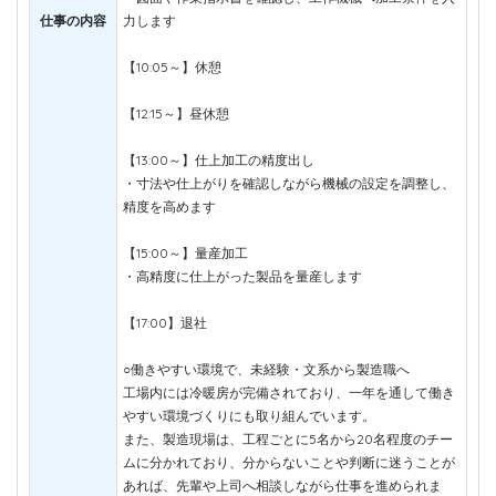
仕事の内容
力します
【10:05～】休憩
【12:15～】昼休憩
【13:00～】仕上加工の精度出し
・寸法や仕上がりを確認しながら機械の設定を調整し、
精度を高めます
【15:00～】量産加工
・高精度に仕上がった製品を量産します
【17:00】退社
○働きやすい環境で、未経験・文系から製造職へ
工場内には冷暖房が完備されており、一年を通して働き
やすい環境づくりにも取り組んでいます。
また、製造現場は、工程ごとに5名から20名程度のチー
ムに分かれており、分からないことや判断に迷うことが
あれば、先輩や上司へ相談しながら仕事を進められま