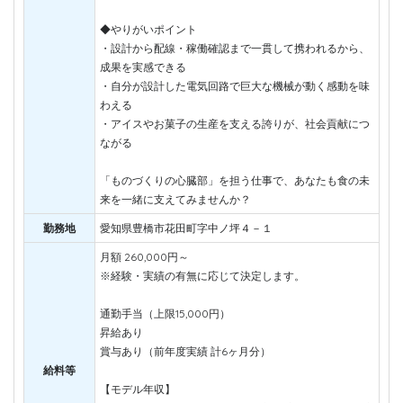
◆やりがいポイント
・設計から配線・稼働確認まで一貫して携われるから、
成果を実感できる
・自分が設計した電気回路で巨大な機械が動く感動を味
わえる
・アイスやお菓子の生産を支える誇りが、社会貢献につ
ながる
「ものづくりの心臓部」を担う仕事で、あなたも食の未
来を一緒に支えてみませんか？
勤務地
愛知県豊橋市花田町字中ノ坪４－１
月額 260,000円～
※経験・実績の有無に応じて決定します。
通勤手当（上限15,000円）
昇給あり
賞与あり（前年度実績 計6ヶ月分）
給料等
【モデル年収】