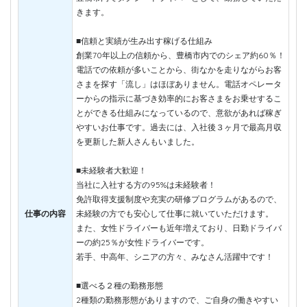
きます。
■信頼と実績が生み出す稼げる仕組み
創業70年以上の信頼から、豊橋市内でのシェア約60％！
電話での依頼が多いことから、街なかを走りながらお客
さまを探す「流し」はほぼありません。電話オペレータ
ーからの指示に基づき効率的にお客さまをお乗せするこ
とができる仕組みになっているので、意欲があれば稼ぎ
やすいお仕事です。過去には、入社後３ヶ月で最高月収
を更新した新人さんもいました。
■未経験者大歓迎！
当社に入社する方の95%は未経験者！
免許取得支援制度や充実の研修プログラムがあるので、
仕事の内容
未経験の方でも安心して仕事に就いていただけます。
また、女性ドライバーも近年増えており、日勤ドライバ
ーの約25％が女性ドライバーです。
若手、中高年、シニアの方々、みなさん活躍中です！
■選べる２種の勤務形態
2種類の勤務形態がありますので、ご自身の働きやすい