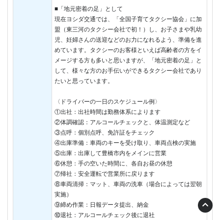
■「地元密着の足」として
現在ヨシダ交通では、「全国子育てタクシー協会」に加
盟（東三河のタクシー会社で初！）し、お子さまや乳幼
児、妊婦さんの送迎などのお力になれるよう、準備を進
めています。タクシーのお客様といえば高齢者の方をイ
メージする方も多いと思いますが、「地元密着の足」と
して、様々な方のお手伝いができるタクシー会社であり
たいと思っています。
〈ドライバーの一日のスケジュール例〉
①出社：出社時間は勤務体系によります
②体調確認：アルコールチェックと、体温測定など
③点呼：個別点呼、免許証をチェック
④出庫準備：車両のキーを受け取り、車両点検の実施
⑤出庫：出庫して豊橋市内をメインに営業
⑥休憩：手の空いた時間に、各自お昼の休憩
⑦帰社：安全運転で営業所に戻ります
⑧車両清掃：マット、車両の洗車（場合によっては翌朝
実施）
⑨締め作業：日報データ提出、納金
⑩退社：アルコールチェック後に退社