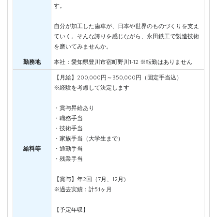
す。
自分が加工した歯車が、日本や世界のものづくりを支え
ていく。そんな誇りを感じながら、永田鉄工で製造技術
を磨いてみませんか。
勤務地
本社：愛知県豊川市宿町野川1-12 ※転勤はありません
【月給】200,000円～350,000円（固定手当込）
※経験を考慮して決定します
・賞与昇給あり
・職務手当
・技術手当
・家族手当（大学生まで）
給料等
・通勤手当
・残業手当
【賞与】年2回（7月、12月)
※過去実績：計5.1ヶ月
【予定年収】