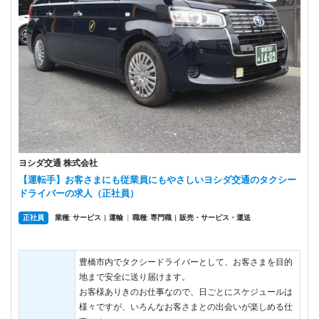
ヨシダ交通 株式会社
【運転手】お客さまにも従業員にもやさしいヨシダ交通のタクシー
ドライバーの求人（正社員）
正社員
業種: サービス
運輸
|
職種: 専門職
販売・サービス・運送
|
|
豊橋市内でタクシードライバーとして、お客さまを目的
地まで安全に送り届けます。
お客様ありきのお仕事なので、日ごとにスケジュールは
様々ですが、いろんなお客さまとの出会いが楽しめる仕