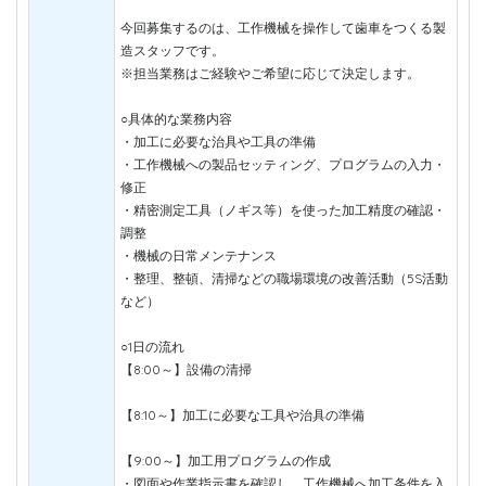
今回募集するのは、工作機械を操作して歯車をつくる製
造スタッフです。
※担当業務はご経験やご希望に応じて決定します。
○具体的な業務内容
・加工に必要な治具や工具の準備
・工作機械への製品セッティング、プログラムの入力・
修正
・精密測定工具（ノギス等）を使った加工精度の確認・
調整
・機械の日常メンテナンス
・整理、整頓、清掃などの職場環境の改善活動（5S活動
など）
○1日の流れ
【8:00～】設備の清掃
【8:10～】加工に必要な工具や治具の準備
【9:00～】加工用プログラムの作成
・図面や作業指示書を確認し、工作機械へ加工条件を入