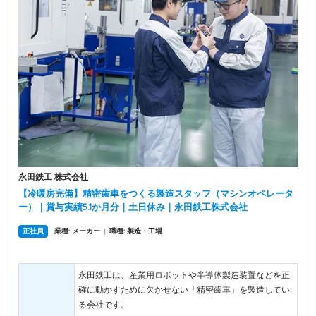
永田鉄工 株式会社
【冷暖房完備】精密歯車をつくる製造スタッフ（マシンオペレータ
ー）｜賞与実績5.1か月分｜土日休み｜永田鉄工株式会社
正社員
業種: メーカー
|
職種: 製造・工場
永田鉄工は、産業用ロボットや半導体製造装置などを正
確に動かすために欠かせない「精密歯車」を製造してい
る会社です。