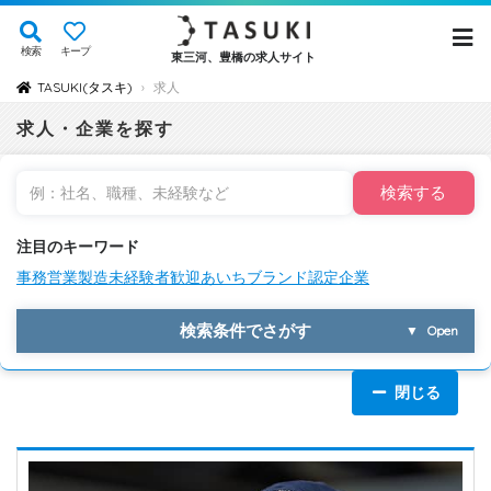
検索
キープ
東三河、豊橋の求人サイト
TASUKI(タスキ)
求人
›
求人・企業を探す
検索する
注目のキーワード
事務
営業
製造
未経験者歓迎
あいちブランド認定企業
検索条件でさがす
▼
Open
閉じる