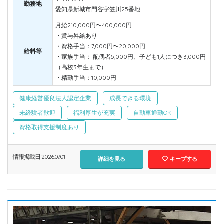
勤務地
愛知県新城市門谷字笠川25番地
月給210,000円〜400,000円
・賞与昇給あり
・資格手当：7,000円〜20,000円
給料等
・家族手当： 配偶者5,000円、子ども1人につき3,000円
（高校3年生まで）
・精勤手当：10,000円
健康経営優良法人認定企業
成長できる環境
未経験者歓迎
福利厚生が充実
自動車通勤OK
資格取得支援制度あり
情報掲載日 2026.07.01
詳細を見る
キープする