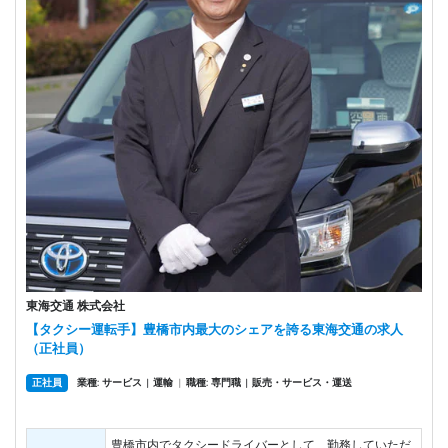
東海交通 株式会社
【タクシー運転手】豊橋市内最大のシェアを誇る東海交通の求人
（正社員）
正社員
業種: サービス
運輸
|
職種: 専門職
販売・サービス・運送
|
|
豊橋市内でタクシードライバーとして、勤務していただ