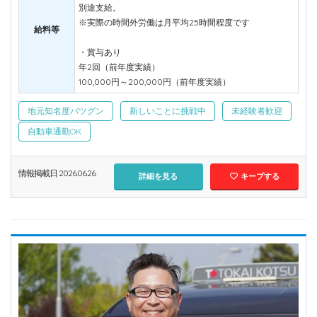
別途支給。
※実際の時間外労働は月平均25時間程度です
給料等
・賞与あり
年2回（前年度実績）
100,000円～200,000円（前年度実績）
地元知名度バツグン
新しいことに挑戦中
未経験者歓迎
自動車通勤OK
情報掲載日 2026.06.26
詳細を見る
キープする