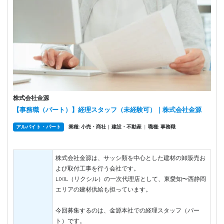
株式会社金源
【事務職（パート）】経理スタッフ（未経験可）｜株式会社金源
アルバイト・パート
業種: 小売・商社
建設・不動産
|
職種: 事務職
|
株式会社金源は、サッシ類を中心とした建材の卸販売お
よび取付工事を行う会社です。
LIXIL（リクシル）の一次代理店として、東愛知〜西静岡
エリアの建材供給も担っています。
今回募集するのは、金源本社での経理スタッフ（パー
ト）です。