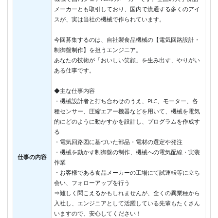
メーカーとも取引しており、国内で流通する多くのアイ
スが、実は当社の機械で作られています。
今回募集するのは、自社製食品機械の【電気回路設計・
制御盤制作】を担うエンジニア。
あなたの技術が「おいしい笑顔」を生み出す、やりがい
ある仕事です。
◆主な仕事内容
・機械設計者と打ち合わせのうえ、PLC、モーター、各
種センサー、圧縮エアー機器などを用いて、機械を電気
的にどのように動かすかを設計し、プログラムを作成す
る
・電気回路図に基づいた部品・電材の選定や発注
・機械を動かす制御盤の制作、機械への電気配線・実装
仕事の内容
作業
・お客様である食品メーカーの工場にて試運転等に立ち
会い、フォローアップを行う
⇒難しく聞こえるかもしれませんが、全くの異業種から
入社し、エンジニアとして活躍している先輩もたくさん
いますので、安心してください！