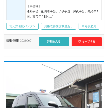
【手当等】
通勤手当、配偶者手当、子供手当、深夜手当、昇給年１
回、賞与年２回など
地元知名度バツグン
資格取得支援制度あり
車好き必見
情報掲載日 2026.06.01
詳細を見る
キープする