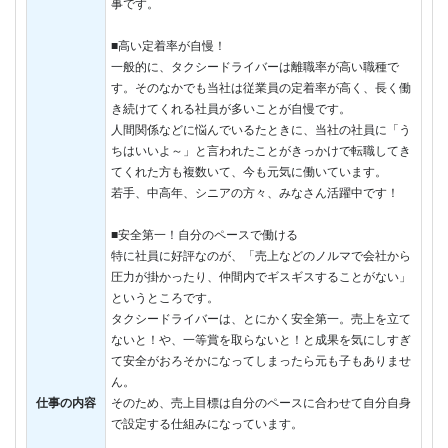
事です。
■高い定着率が自慢！
一般的に、タクシードライバーは離職率が高い職種で
す。そのなかでも当社は従業員の定着率が高く、長く働
き続けてくれる社員が多いことが自慢です。
人間関係などに悩んでいるたときに、当社の社員に「う
ちはいいよ～」と言われたことがきっかけで転職してき
てくれた方も複数いて、今も元気に働いています。
若手、中高年、シニアの方々、みなさん活躍中です！
■安全第一！自分のペースで働ける
特に社員に好評なのが、「売上などのノルマで会社から
圧力が掛かったり、仲間内でギスギスすることがない」
というところです。
タクシードライバーは、とにかく安全第一。売上を立て
ないと！や、一等賞を取らないと！と成果を気にしすぎ
て安全がおろそかになってしまったら元も子もありませ
ん。
仕事の内容
そのため、売上目標は自分のペースに合わせて自分自身
で設定する仕組みになっています。