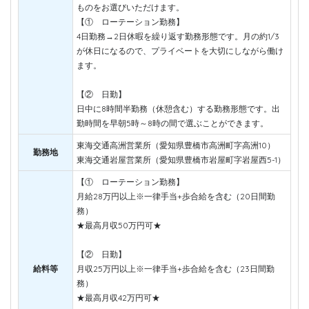
ものをお選びいただけます。
【① ローテーション勤務】
4日勤務→2日休暇を繰り返す勤務形態です。月の約1/3
が休日になるので、プライベートを大切にしながら働け
ます。
【② 日勤】
日中に8時間半勤務（休憩含む）する勤務形態です。出
勤時間を早朝5時～8時の間で選ぶことができます。
東海交通高洲営業所（愛知県豊橋市高洲町字高洲10）
勤務地
東海交通岩屋営業所（愛知県豊橋市岩屋町字岩屋西5-1）
【① ローテーション勤務】
月給28万円以上※一律手当+歩合給を含む（20日間勤
務）
★最高月収50万円可★
【② 日勤】
給料等
月収25万円以上※一律手当+歩合給を含む（23日間勤
務）
★最高月収42万円可★