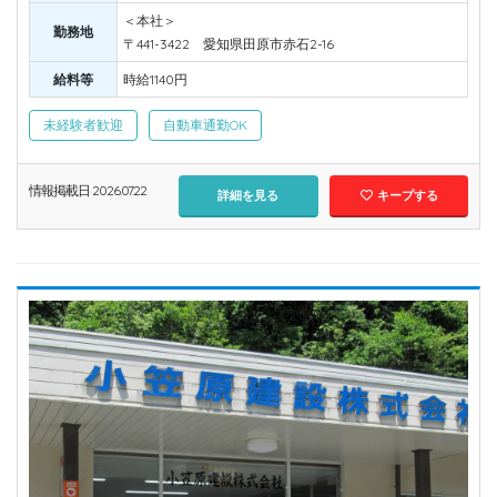
＜本社＞
勤務地
〒441-3422 愛知県田原市赤石2-16
給料等
時給1140円
未経験者歓迎
自動車通勤OK
情報掲載日 2026.07.22
詳細を見る
キープする