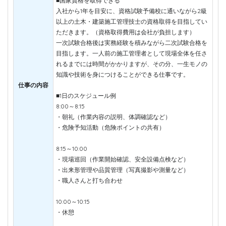
■国家資格を取得できる
入社から1年を目安に、資格試験予備校に通いながら2級
以上の土木・建築施工管理技士の資格取得を目指してい
ただきます。（資格取得費用は会社が負担します）
一次試験合格後は実務経験を積みながら二次試験合格を
目指します。一人前の施工管理者として現場全体を任さ
れるまでには時間がかかりますが、その分、一生モノの
知識や技術を身につけることができる仕事です。
仕事の内容
■1日のスケジュール例
8:00～8:15
・朝礼（作業内容の説明、体調確認など）
・危険予知活動（危険ポイントの共有）
8:15～10:00
・現場巡回（作業開始確認、安全設備点検など）
・出来形管理や品質管理（写真撮影や測量など）
・職人さんと打ち合わせ
10:00～10:15
・休憩