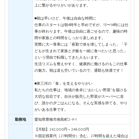
上に繋がるやりがいがあります。
■朝は早いけど、午後は自由な時間に
仕事のスタートは朝4時半と早めですが、13〜14時には仕
事が終わります。午後は自由に過ごせるので、趣味の時
間や家族との時間をしっかり楽しめます。
実際に大一青果には「夜勤で体を壊してしまった」「子
どもが生まれて家族と夕飯を一緒に食べたいと思った」
という理由で転職してきた人もいます。
生活リズムを整えやすく、健康的に働けるのもこの仕事
の魅力。朝は道も空いているので、通勤も快適です！
■東三河の「食」を支えるやりがい
私たちの仕事は、地域の食卓に“おいしい野菜”を届ける
大切な役目です。自分が販売した野菜がスーパーに並
び、誰かの夕ごはんになる。そんな実感を持てる、やり
がいある仕事です。
勤務地
愛知県豊橋市南島町2-9-1
【月額】242,000円～248,000円
※固定残業代（27時間分）含む。27時間を超えた場合は