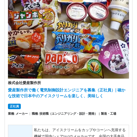
株式会社愛産製作所
愛産製作所で働く電気制御設計エンジニアを募集（正社員）| 確か
な技術で日本中のアイスクリームを楽しく、美味しく
正社員
業種: メーカー
|
職種: 技術職（エンジニアリング・設計・開発）
製造・工場
|
私たちは、アイスクリームをカップやコーンへ充填する
機械で国内シェアNo.1のメーカーです。全国の大手食品