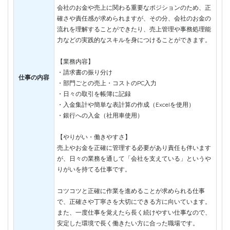
会社のお金や売上に関わる重要なポジションのため、正
確さや責任感が求められますが、その分、会社のお金の
流れを理解することができたり、売上管理や事務処理能
力などの実践的なスキルを身につけることができます。
【業務内容】
・請求書の振り分け
仕事の内容
・部門ごとの売上・コストのPC入力
・日々の取引を帳簿に記録
・入金集計や簡単な表計算の作成（Excelを使用）
・銀行への入金（社用車使用）
【やりがい・働きやすさ】
売上やお金を正確に管理する必要があり責任も伴います
が、日々の業務を通して「会社を支えている」というや
りがいを持てる仕事です。
コツコツと正確に作業を進めることが求められる仕事
で、正確さや丁寧さを大切にできる方に向いています。
また、一度仕事を覚えたら長く続けやすい仕事なので、
安定した環境で長く働きたい方に合った職場です。