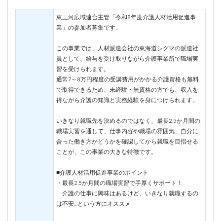
東三河広域連合主管「令和8年度介護人材活用促進事
業」の参加者募集です。
この事業では、人材派遣会社の東海道シグマの派遣社
員として、給与を受け取りながら介護事業所で職場実
習を受けられます。
通常7～8万円程度の受講費用がかかる介護資格も無料
で取得できるため、未経験・無資格の方でも、収入を
得ながら介護の知識と実務経験を身につけられます。
いきなり就職先を決めるのではなく、最長2.5か月間の
職場実習を通して、仕事内容や職場の雰囲気、自分に
合った働き方かどうかを確認してから就職を目指せる
ことが、この事業の大きな特徴です。
■介護人材活用促進事業のポイント
・最長2.5か月間の職場実習で手厚くサポート！
介護の仕事に興味はあるけど、いきなり就職するの
は不安…という方にオススメ