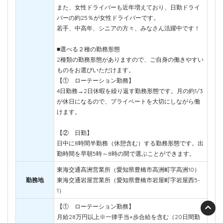
また、女性ドライバーも近年増えており、日勤ドライ
バーの約25％が女性ドライバーです。
若手、中高年、シニアの方々、みなさん活躍中です！
■選べる２種の勤務形態
2種類の勤務形態がありますので、ご自身の働きやすい
ものをお選びいただけます。
【① ローテーション勤務】
4日勤務→2日休暇を繰り返す勤務形態です。月の約1/3
が休日になるので、プライベートを大切にしながら働
けます。
【② 日勤】
日中に8時間半勤務（休憩含む）する勤務形態です。出
勤時間を早朝5時～8時の間で選ぶことができます。
東海交通高洲営業所（愛知県豊橋市高洲町字高洲10）
勤務地
東海交通岩屋営業所（愛知県豊橋市岩屋町字岩屋西5-
1）
【① ローテーション勤務】
月給28万円以上※一律手当+歩合給を含む（20日間勤