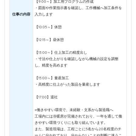
【9:00～】加工用プログラムの作成
・図面や作業指示書を確認し、工作機械へ加工条件を
仕事の内容
入力します
【10:05～】休憩
【12:15～】昼休憩
【13:00～】仕上加工の精度出し
・寸法や仕上がりを確認しながら機械の設定を調整
し、精度を高めます
【15:00～】量産加工
・高精度に仕上がった製品を量産します
【17:00】退社
○働きやすい環境で、未経験・文系から製造職へ
工場内には冷暖房が完備されており、一年を通して働
きやすい環境づくりにも取り組んでいます。
また、製造現場は、工程ごとに5名から20名程度のチ
ームに分かれており、分からないことや判断に迷うこ