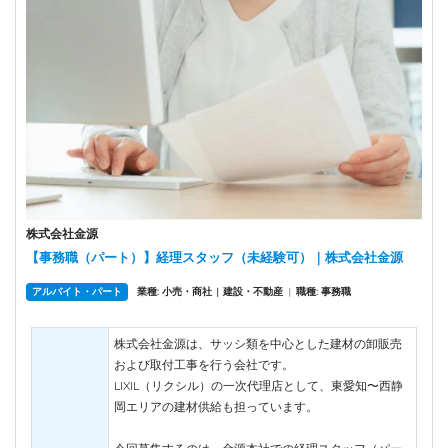
株式会社金源
【事務職（パート）】経理スタッフ（未経験可）｜株式会社金源
アルバイト・パート
業種: 小売・商社
建設・不動産
|
職種: 事務職
|
株式会社金源は、サッシ類を中心とした建材の卸販売
および取付工事を行う会社です。
LIXIL（リクシル）の一次代理店として、東愛知〜西静
岡エリアの建材供給も担っています。