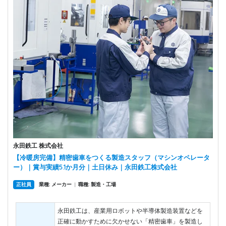
永田鉄工 株式会社
【冷暖房完備】精密歯車をつくる製造スタッフ（マシンオペレータ
ー）｜賞与実績5.1か月分｜土日休み｜永田鉄工株式会社
正社員
業種: メーカー
|
職種: 製造・工場
永田鉄工は、産業用ロボットや半導体製造装置などを
正確に動かすために欠かせない「精密歯車」を製造し