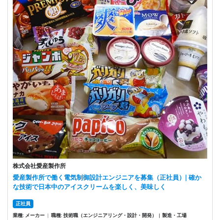
株式会社愛産製作所
愛産製作所で働く電気制御設計エンジニアを募集（正社員）| 確か
な技術で日本中のアイスクリームを楽しく、美味しく
正社員
業種: メーカー
|
職種: 技術職（エンジニアリング・設計・開発）
製造・工場
|