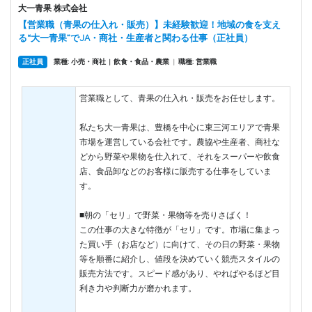
大一青果 株式会社
【営業職（青果の仕入れ・販売）】未経験歓迎！地域の食を支え
る“大一青果”でJA・商社・生産者と関わる仕事（正社員）
正社員
業種: 小売・商社
飲食・食品・農業
|
職種: 営業職
|
営業職として、青果の仕入れ・販売をお任せします。
私たち大一青果は、豊橋を中心に東三河エリアで青果
市場を運営している会社です。農協や生産者、商社な
どから野菜や果物を仕入れて、それをスーパーや飲食
店、食品卸などのお客様に販売する仕事をしていま
す。
■朝の「セリ」で野菜・果物等を売りさばく！
この仕事の大きな特徴が「セリ」です。市場に集まっ
た買い手（お店など）に向けて、その日の野菜・果物
等を順番に紹介し、値段を決めていく競売スタイルの
販売方法です。スピード感があり、やればやるほど目
利き力や判断力が磨かれます。