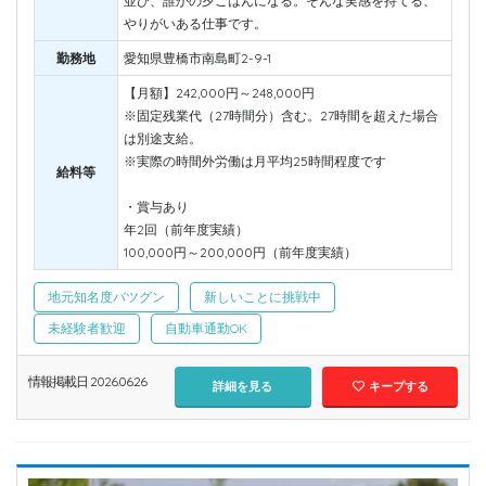
並び、誰かの夕ごはんになる。そんな実感を持てる、
やりがいある仕事です。
勤務地
愛知県豊橋市南島町2-9-1
【月額】242,000円～248,000円
※固定残業代（27時間分）含む。27時間を超えた場合
は別途支給。
※実際の時間外労働は月平均25時間程度です
給料等
・賞与あり
年2回（前年度実績）
100,000円～200,000円（前年度実績）
地元知名度バツグン
新しいことに挑戦中
未経験者歓迎
自動車通勤OK
情報掲載日 2026.06.26
詳細を見る
キープする