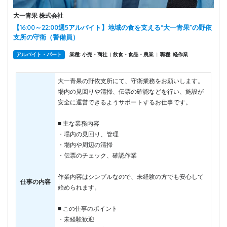
大一青果 株式会社
【16:00～22:00週5アルバイト】地域の食を支える“大一青果”の野依
支所の守衛（警備員）
アルバイト・パート
業種: 小売・商社
飲食・食品・農業
|
職種: 軽作業
|
大一青果の野依支所にて、守衛業務をお願いします。
場内の見回りや清掃、伝票の確認などを行い、施設が
安全に運営できるようサポートするお仕事です。
■ 主な業務内容
・場内の見回り、管理
・場内や周辺の清掃
・伝票のチェック、確認作業
作業内容はシンプルなので、未経験の方でも安心して
仕事の内容
始められます。
■ この仕事のポイント
・未経験歓迎