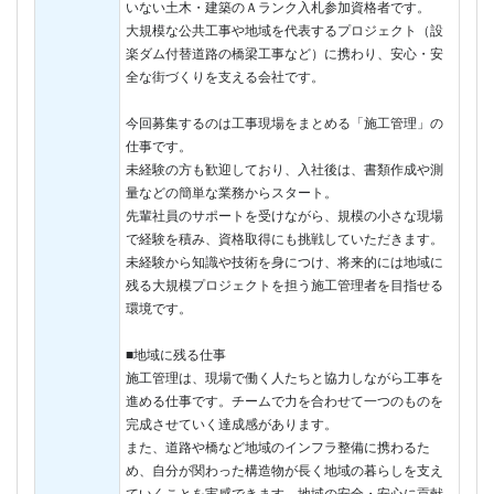
いない土木・建築のＡランク入札参加資格者です。
大規模な公共工事や地域を代表するプロジェクト（設
楽ダム付替道路の橋梁工事など）に携わり、安心・安
全な街づくりを支える会社です。
今回募集するのは工事現場をまとめる「施工管理」の
仕事です。
未経験の方も歓迎しており、入社後は、書類作成や測
量などの簡単な業務からスタート。
先輩社員のサポートを受けながら、規模の小さな現場
で経験を積み、資格取得にも挑戦していただきます。
未経験から知識や技術を身につけ、将来的には地域に
残る大規模プロジェクトを担う施工管理者を目指せる
環境です。
■地域に残る仕事
施工管理は、現場で働く人たちと協力しながら工事を
進める仕事です。チームで力を合わせて一つのものを
完成させていく達成感があります。
また、道路や橋など地域のインフラ整備に携わるた
め、自分が関わった構造物が長く地域の暮らしを支え
ていくことを実感できます。地域の安全・安心に貢献