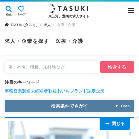
検索
キープ
東三河、豊橋の求人サイト
TASUKI(タスキ)
求人
医療・介護
›
›
求人・企業を探す - 医療・介護
検索する
注目のキーワード
事務
営業
製造
未経験者歓迎
あいちブランド認定企業
検索条件でさがす
▼
Open
閉じる