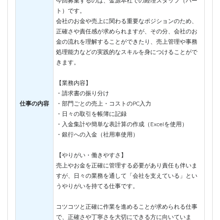
今回募集するのは、金源本社での経理スタッフ（パー
ト）です。
会社のお金や売上に関わる重要なポジションのため、
正確さや責任感が求められますが、その分、会社のお
金の流れを理解することができたり、売上管理や事務
処理能力などの実践的なスキルを身につけることがで
きます。
【業務内容】
・請求書の振り分け
仕事の内容
・部門ごとの売上・コストのPC入力
・日々の取引を帳簿に記録
・入金集計や簡単な表計算の作成（Excelを使用）
・銀行への入金（社用車使用）
【やりがい・働きやすさ】
売上やお金を正確に管理する必要があり責任も伴いま
すが、日々の業務を通して「会社を支えている」とい
うやりがいを持てる仕事です。
コツコツと正確に作業を進めることが求められる仕事
で、正確さや丁寧さを大切にできる方に向いていま