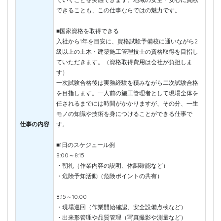
できることも、この仕事ならではの魅力です。
■国家資格を取得できる
入社から1年を目安に、資格試験予備校に通いながら2
級以上の土木・建築施工管理技士の資格取得を目指し
ていただきます。（資格取得費用は会社が負担しま
す）
一次試験合格後は実務経験を積みながら二次試験合格
を目指します。一人前の施工管理者として現場全体を
任されるまでには時間がかかりますが、その分、一生
モノの知識や技術を身につけることができる仕事で
仕事の内容
す。
■1日のスケジュール例
8:00～8:15
・朝礼（作業内容の説明、体調確認など）
・危険予知活動（危険ポイントの共有）
8:15～10:00
・現場巡回（作業開始確認、安全設備点検など）
・出来形管理や品質管理（写真撮影や測量など）