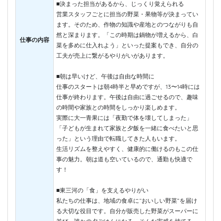
■決まった担当があるから、じっくり覚えられる
営業スタッフごとに担当の野菜・果物等が決まってい
ます。そのため、作物の知識や産地とのつながりも自
然と深まります。「この時期は鍋物が増えるから、白
仕事の内容
菜を多めに仕入れよう」といった提案もでき、自分の
工夫が売上に繋がるやりがいがあります。
■朝は早いけど、午後は自由な時間に
仕事のスタートは朝4時半と早めですが、13〜14時には
仕事が終わります。午後は自由に過ごせるので、趣味
の時間や家族との時間をしっかり楽しめます。
実際に大一青果には「夜勤で体を壊してしまった」
「子どもが生まれて家族と夕飯を一緒に食べたいと思
った」という理由で転職してきた人もいます。
生活リズムを整えやすく、健康的に働けるのもこの仕
事の魅力。朝は道も空いているので、通勤も快適で
す！
■東三河の「食」を支えるやりがい
私たちの仕事は、地域の食卓に“おいしい野菜”を届け
る大切な役目です。自分が販売した野菜がスーパーに