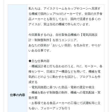
私たちは、アイスクリームをカップやコーンへ充填す
る機械で国内シェアNo.1のメーカーです。全国の大手食
品メーカーとも取引しており、国内で流通する多くの
アイスが、実は当社の機械で作られています。
今回募集するのは、自社製食品機械の【電気回路設
計・制御盤制作】を担うエンジニア。
あなたの技術が「おいしい笑顔」を生み出す、やりが
いある仕事です。
◆主な仕事内容
・機械設計者と打ち合わせのうえ、PLC、モーター、各
種センサー、圧縮エアー機器などを用いて、機械を電
気的にどのように動かすかを設計し、プログラムを作
成する
・電気回路図に基づいた部品・電材の選定や発注
・機械を動かす制御盤の制作、機械への電気配線・実
仕事の内容
装作業
・お客様である食品メーカーの工場にて試運転等に立
ち会い、フォローアップを行う