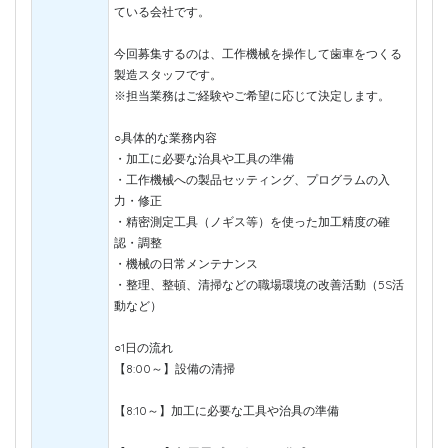
ている会社です。
今回募集するのは、工作機械を操作して歯車をつくる
製造スタッフです。
※担当業務はご経験やご希望に応じて決定します。
○具体的な業務内容
・加工に必要な治具や工具の準備
・工作機械への製品セッティング、プログラムの入
力・修正
・精密測定工具（ノギス等）を使った加工精度の確
認・調整
・機械の日常メンテナンス
・整理、整頓、清掃などの職場環境の改善活動（5S活
動など）
○1日の流れ
【8:00～】設備の清掃
【8:10～】加工に必要な工具や治具の準備