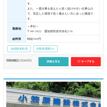
す。
また、一度仕事を覚えたら長く続けやすい仕事なの
で、安定した環境で長く働きたい方に合った職場で
す。
＜本社＞
勤務地
〒441-3422 愛知県田原市赤石2-16
給料等
時給1140円
未経験者歓迎
自動車通勤OK
情報掲載日 2026.07.22
詳細を見る
キープする