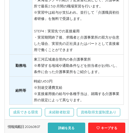
所で最長2.5か月間の職場実習を行います。
※実習中は給与が支払われ、並行して「介護職員初任
者研修」を無料で受講します。
STEP4：実習先での直接雇用
・実習期間終了後、求職者と介護事業所の双方が合意
した場合、実習先の正社員またはパートとして直接雇
用で働くことができます
東三河広域連合管内の各介護事業所
勤務地
※希望する地域や通勤条件などを担当者がお伺いし、
条件に合った介護事業所をご紹介します。
時給1,450円
※別途交通費支給
給料等
※直接雇用後の給与や各種手当は、就職する介護事業
所の規定によって異なります。
成長できる環境
未経験者歓迎
資格取得支援制度あり
情報掲載日 2026.08.07
詳細を見る
キープする