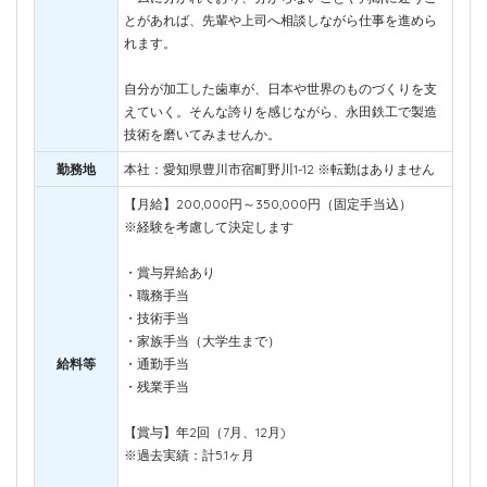
とがあれば、先輩や上司へ相談しながら仕事を進めら
れます。
自分が加工した歯車が、日本や世界のものづくりを支
えていく。そんな誇りを感じながら、永田鉄工で製造
技術を磨いてみませんか。
勤務地
本社：愛知県豊川市宿町野川1-12 ※転勤はありません
【月給】200,000円～350,000円（固定手当込）
※経験を考慮して決定します
・賞与昇給あり
・職務手当
・技術手当
・家族手当（大学生まで）
給料等
・通勤手当
・残業手当
【賞与】年2回（7月、12月)
※過去実績：計5.1ヶ月