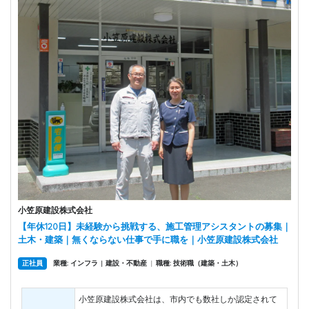
小笠原建設株式会社
【年休120日】未経験から挑戦する、施工管理アシスタントの募集｜
土木・建築｜無くならない仕事で手に職を｜小笠原建設株式会社
正社員
業種: インフラ
建設・不動産
|
職種: 技術職（建築・土木）
|
小笠原建設株式会社は、市内でも数社しか認定されて