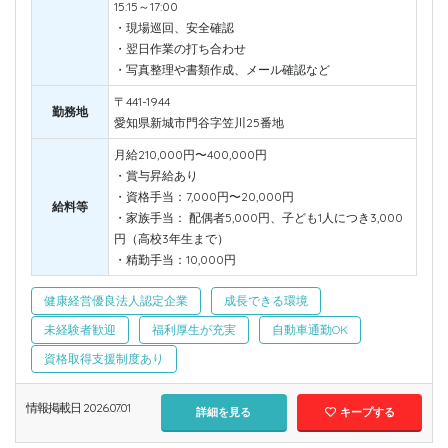
15:15～17:00
・現場巡回、安全確認
・翌日作業の打ち合わせ
・写真整理や書類作成、メール確認など
〒441-1944
勤務地
愛知県新城市門谷字笠川25番地
月給210,000円〜400,000円
・賞与昇給あり
・資格手当：7,000円〜20,000円
給料等
・家族手当： 配偶者5,000円、子ども1人につき3,000
円（高校3年生まで）
・精勤手当：10,000円
健康経営優良法人認定企業
成長できる環境
未経験者歓迎
福利厚生が充実
自動車通勤OK
資格取得支援制度あり
情報掲載日 2026.07.01
詳細を見る
キープする