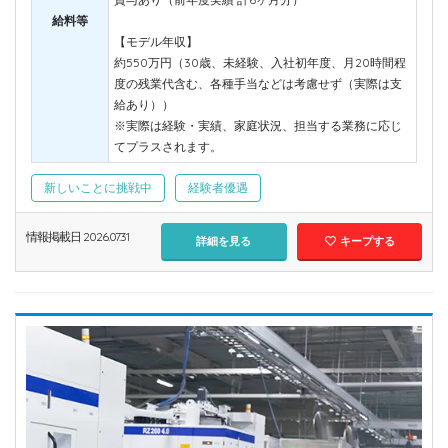
給料等
【モデル年収】
約550万円（30歳、未経験、入社初年度、月20時間程
度の残業代含む、各種手当などは考慮せず（実際は支
給あり））
※実際は経験・実績、家庭状況、担当する業務に応じ
てプラスされます。
新しいことに挑戦中
経験者優遇
情報掲載日 2026.07.31
詳細を見る
キープする