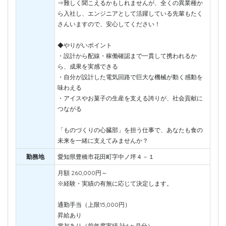
⇒難しく聞こえるかもしれませんが、全くの異業種か
ら入社し、エンジニアとして活躍している先輩もたく
さんいますので、安心してください！
◆やりがいポイント
・設計から配線・稼働確認まで一貫して携われるか
ら、成果を実感できる
・自分が設計した電気回路で巨大な機械が動く感動を
味わえる
・アイスやお菓子の生産を支える誇りが、社会貢献に
つながる
「ものづくりの心臓部」を担う仕事で、あなたも食の
未来を一緒に支えてみませんか？
勤務地
愛知県豊橋市花田町字中ノ坪４－１
月額 260,000円～
※経験・実績の有無に応じて決定します。
通勤手当（上限15,000円）
昇給あり
賞与あり（前年度実績 計6ヶ月分）