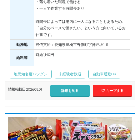
・落ち着いた環境で働ける
・一人で作業する時間帯あり
時間帯によっては場内に一人になることもあるため、
「自分のペースで働きたい」という方に向いているお
仕事です。
勤務地
野依支所：愛知県豊橋市野依町字神戸坂1-11
時給1,140円
給料等
地元知名度バツグン
未経験者歓迎
自動車通勤OK
情報掲載日 2026.08.01
詳細を見る
キープする