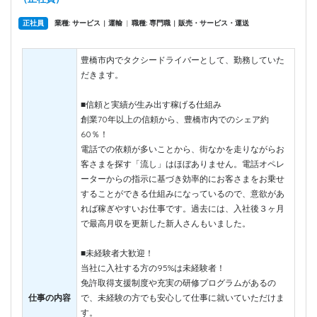
正社員
業種: サービス
運輸
|
職種: 専門職
販売・サービス・運送
|
|
豊橋市内でタクシードライバーとして、勤務していた
だきます。
■信頼と実績が生み出す稼げる仕組み
創業70年以上の信頼から、豊橋市内でのシェア約
60％！
電話での依頼が多いことから、街なかを走りながらお
客さまを探す「流し」はほぼありません。電話オペレ
ーターからの指示に基づき効率的にお客さまをお乗せ
することができる仕組みになっているので、意欲があ
れば稼ぎやすいお仕事です。過去には、入社後３ヶ月
で最高月収を更新した新人さんもいました。
■未経験者大歓迎！
当社に入社する方の95%は未経験者！
免許取得支援制度や充実の研修プログラムがあるの
仕事の内容
で、未経験の方でも安心して仕事に就いていただけま
す。