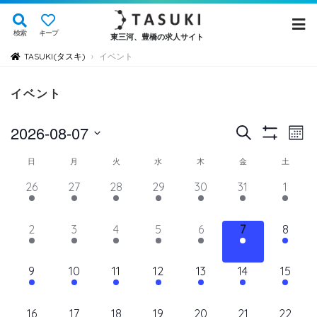
検索
キープ
東三河、豊橋の求人サイト
TASUKI(タスキ)
イベント
›
イベント
イ
イ
2026-08-07
検
Mont
Show
ベ
索
ベ
日
Filters
イ
日
月
火
水
木
金
土
ン
付
ン
ト
ベ
14
11
11
11
11
11
12
26
27
28
29
30
31
1
を
ト
ビ
イ
イ
イ
イ
イ
イ
イ
ン
選
ュ
ベ
ベ
ベ
ベ
ベ
を
ベ
ベ
11
11
11
11
11
11
11
2
3
4
5
6
7
8
ト
択
ン
ン
ン
ン
ン
ン
ン
ー
検
イ
イ
イ
イ
イ
イ
イ
の
ト,
ト,
ト,
ト,
ト,
ト,
ト,
ナ
ベ
ベ
ベ
ベ
ベ
ベ
ベ
索
12
10
10
10
10
10
10
9
10
11
12
13
14
15
ビ
カ
ン
ン
ン
ン
ン
ン
ン
イ
イ
イ
イ
イ
イ
イ
し
ゲ
ト,
ト,
ト,
ト,
ト,
ト,
ト,
レ
ベ
ベ
ベ
ベ
ベ
ベ
ベ
ー
10
9
9
9
9
9
10
16
17
18
19
20
21
22