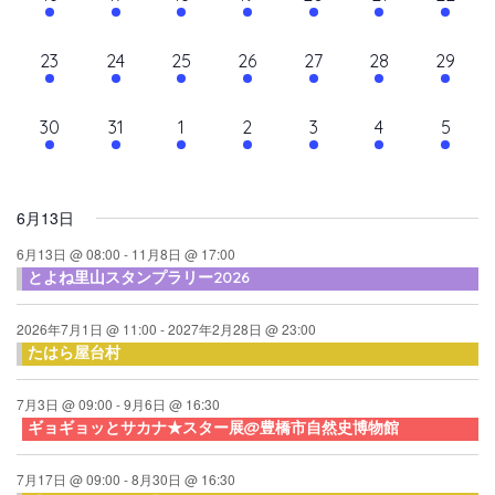
て
ン
ン
ン
ン
ン
ン
ン
ン
シ
イ
イ
イ
イ
イ
イ
イ
ナ
ト,
ト,
ト,
ト,
ト,
ト,
ト,
ダ
ベ
ベ
ベ
ベ
ベ
ベ
ベ
ョ
10
10
9
9
10
9
10
23
24
25
26
27
28
29
ビ
ン
ン
ン
ン
ン
ン
ン
ン
ー
イ
イ
イ
イ
イ
イ
イ
ト,
ト,
ト,
ト,
ト,
ト,
ト,
ゲ
ベ
ベ
ベ
ベ
ベ
ベ
ベ
10
6
6
6
6
6
6
30
31
1
2
3
4
5
ン
ン
ン
ン
ン
ン
ン
ー
イ
イ
イ
イ
イ
イ
イ
ト,
ト,
ト,
ト,
ト,
ト,
ト,
シ
ベ
ベ
ベ
ベ
ベ
ベ
ベ
ン
ン
ン
ン
ン
ン
ン
ョ
6月13日
ト,
ト,
ト,
ト,
ト,
ト,
ト,
ン
6月13日 @ 08:00
-
11月8日 @ 17:00
とよね里山スタンプラリー2026
を
表
2026年7月1日 @ 11:00
-
2027年2月28日 @ 23:00
たはら屋台村
示
7月3日 @ 09:00
-
9月6日 @ 16:30
ギョギョッとサカナ★スター展@豊橋市自然史博物館
7月17日 @ 09:00
-
8月30日 @ 16:30