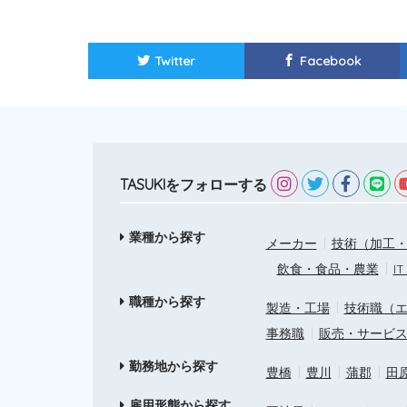
Twitter
Facebook
TASUKIをフォローする
業種から探す
メーカー
技術（加工・
飲食・食品・農業
I
職種から探す
製造・工場
技術職（
事務職
販売・サービ
勤務地から探す
豊橋
豊川
蒲郡
田
雇用形態から探す