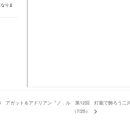
になりま
6 アガット＆アドリアン『ノ．ル
第12回 灯籠で飾ろう二
（7/25）