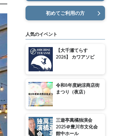
初めてご利用の方
人気のイベント
【大千瀬てらす
2026】 カワアソビ
令和8年度納涼商店街
まつり（夜店）
三遊亭萬橘独演会
2025＠豊川市文化会
館中ホール