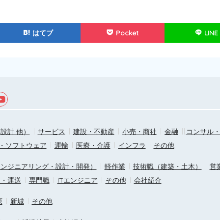
はてブ
Pocket
LINE
設計 他）
サービス
建設・不動産
小売・商社
金融
コンサル
T・ソフトウェア
運輸
医療・介護
インフラ
その他
エンジニアリング・設計・開発）
軽作業
技術職（建築・土木）
営
ス・運送
専門職
ITエンジニア
その他
会社紹介
原
新城
その他