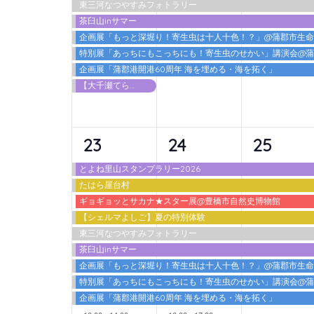
東三河なつやすみフォトラリー
ト,
ト,
ト,
茶臼山inサマー
企画展「もっと深堀り！寄生虫は十人十色！？」@蒲郡市生
特別展「あっちにもこっちにも！寄生虫のせかい」講演会@
企画展「蒲郡港開港60周年 海を埋める・海を拓く」
【大千瀬てらす2026】 カワアソビ
10
10
9
23
24
25
イ
イ
イ
とよね里山スタンプラリー2026
たはら屋台村
ベ
ベ
ベ
ギョギョッとサカナ★スター展@豊橋市自然史博物館
ン
ン
ン
【シェルマよしご】夏の特別体験
東三河なつやすみフォトラリー
ト,
ト,
ト,
茶臼山inサマー
企画展「もっと深堀り！寄生虫は十人十色！？」@蒲郡市生
特別展「あっちにもこっちにも！寄生虫のせかい」講演会@
企画展「蒲郡港開港60周年 海を埋める・海を拓く」