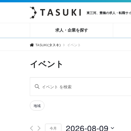
東三河、豊橋の求人・転職サ
求人・企業を探す
›
TASUKI(タスキ)
イベント
イベント
イ
キ
ベ
ー
ン
ワ
Filters
Changing
地域
ト
ー
any
ド
を
of
2026-08-09
を
検
今月
the