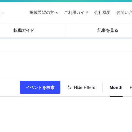
掲載希望の方へ
ご利用ガイド
会社概要
お問い
イト
転職ガイド
記事を見る
イ
イベントを検索
Hide Filters
Month
P
ベ
ン
ト
ビ
ュ
ー