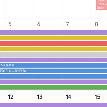
豊橋市
120周
講演会
11
11
11
11
5
6
7
8
イ
イ
イ
イ
ベ
ベ
ベ
ベ
ン
ン
ン
ン
ト,
ト,
ト,
ト,
命の海科学館
蒲郡市生命の海科学館
10
10
10
10
12
13
14
15
イ
イ
イ
イ