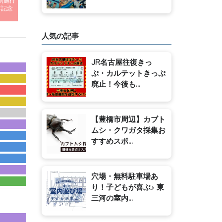
制施行
年記念
人気の記事
JR名古屋往復きっ
ぷ・カルテットきっぷ
廃止！今後も...
【豊橋市周辺】カブト
ムシ・クワガタ採集お
すすめスポ...
穴場・無料駐車場あ
り！子どもが喜ぶ♪ 東
三河の室内...