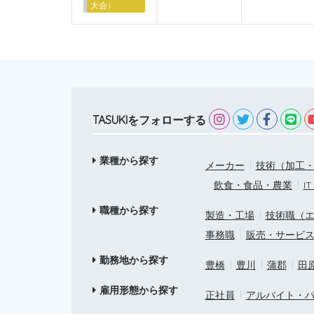
大会）
TASUKIをフォローする
業種から探す
メーカー
技術（加工・
飲食・食品・農業
I
職種から探す
製造・工場
技術職（
事務職
販売・サービ
勤務地から探す
豊橋
豊川
蒲郡
田
雇用形態から探す
正社員
アルバイト・