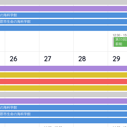
ト,
ト,
ト,
ト,
命の海科学館
蒲郡市生命の海科学館
12:30
-
15
第35回
薪能
9
10
9
10
26
27
28
29
イ
イ
イ
イ
ベ
ベ
ベ
ベ
ン
ン
ン
ン
ト,
ト,
ト,
ト,
命の海科学館
蒲郡市生命の海科学館