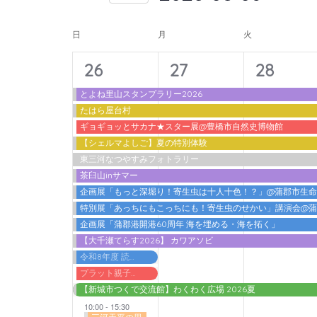
入
form
索
日
力
イ
inputs
付
日
月
火
し
し
will
を
ベ
て
14
11
11
て
26
27
28
cause
選
ン
ナ
く
イ
イ
イ
the
択
とよね里山スタンプラリー2026
ト
だ
ビ
たはら屋台村
list
ベ
ベ
ベ
さ
の
ギョギョッとサカナ★スター展@豊橋市自然史博物館
ゲ
of
ン
ン
ン
【シェルマよしご】夏の特別体験
い。
カ
events
ー
東三河なつやすみフォトラリー
ト,
ト,
ト,
キ
to
レ
茶臼山inサマー
シ
ー
refresh
企画展「もっと深堀り！寄生虫は十人十色！？」@蒲郡市生
ン
ョ
ワ
特別展「あっちにもこっちにも！寄生虫のせかい」講演会@
with
ダ
ン
ー
企画展「蒲郡港開港60周年 海を埋める・海を拓く」
the
【大千瀬てらす2026】 カワアソビ
ー
ド
を
filtered
令和8年度 読書感想文書いちゃうデー@蒲郡市立図書館
で
表
results.
プラット親子わくわくプログラム2026 アガット＆アドリアン『ノ．ルム －ふたりのバランス－』
イ
【新城市つくで交流館】わくわく広場 2026夏
示
ベ
10:00
-
15:30