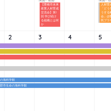
14:00
-
16:00
14:00
-
15
【豊橋市未来
人材育
産業人材育成
「どう
交流会】第1
うする
回 学び続け
会」@
る組織とは何
民プラ
か
6
6
6
6
2
3
4
5
イ
イ
イ
イ
ベ
ベ
ベ
ベ
ン
ン
ン
ン
ト,
ト,
ト,
ト,
命の海科学館
蒲郡市生命の海科学館