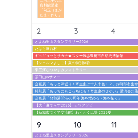
三河天平の里
ン
資料館講座
「勾玉（まが
ト
たま）作り」
を
検
11
11
11
2
3
4
索
イ
イ
イ
とよね里山スタンプラリー2026
し
たはら屋台村
ベ
ベ
ベ
ま
ギョギョッとサカナ★スター展@豊橋市自然史博物館
ン
ン
ン
す。
【シェルマよしご】夏の特別体験
東三河なつやすみフォトラリー
ト,
ト,
ト,
茶臼山inサマー
企画展「もっと深堀り！寄生虫は十人十色！？」@蒲郡市生
特別展「あっちにもこっちにも！寄生虫のせかい」講演会@
企画展「蒲郡港開港60周年 海を埋める・海を拓く」
【大千瀬てらす2026】 カワアソビ
【新城市つくで交流館】わくわく広場 2026夏
12
10
10
9
10
11
イ
イ
イ
とよね里山スタンプラリー2026