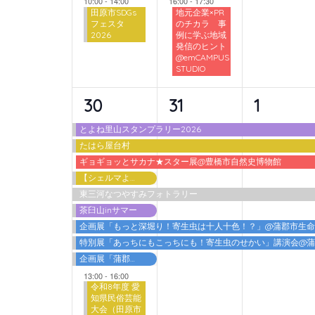
10:00
-
14:00
16:00
-
17:30
田原市SDGs
地元企業×PR
フェスタ
のチカラ 事
2026
例に学ぶ地域
発信のヒント
@emCAMPUS
STUDIO
10
6
6
30
31
1
イ
イ
イ
とよね里山スタンプラリー2026
たはら屋台村
ベ
ベ
ベ
ギョギョッとサカナ★スター展@豊橋市自然史博物館
ン
ン
ン
【シェルマよしご】夏の特別体験
東三河なつやすみフォトラリー
ト,
ト,
ト,
茶臼山inサマー
企画展「もっと深堀り！寄生虫は十人十色！？」@蒲郡市生
特別展「あっちにもこっちにも！寄生虫のせかい」講演会@
企画展「蒲郡港開港60周年 海を埋める・海を拓く」
13:00
-
16:00
令和8年度 愛
知県民俗芸能
大会（田原市