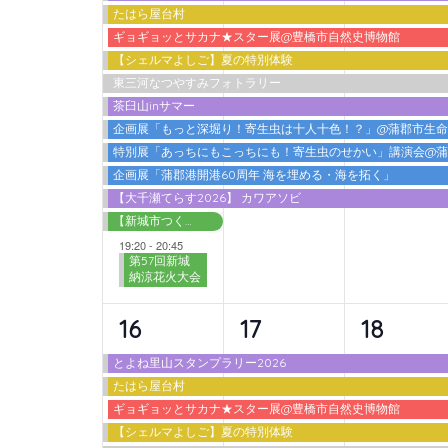
たはら屋台村
ベ
ベ
ベ
ギョギョッとサカナ★スター展@豊橋市自然史博物館
ン
ン
ン
【シェルマよしご】夏の特別体験
東三河なつやすみフォトラリー
ト,
ト,
ト,
茶臼山inサマー
企画展「もっと深堀り！寄生虫は十人十色！？」@蒲郡市生
特別展「あっちにもこっちにも！寄生虫のせかい」講演会@
企画展「蒲郡港開港60周年 海を埋める・海を拓く」
【大千瀬てらす2026】 カワアソビ
【新城市つくで交流館】わくわく広場 2026夏
19:20
-
20:45
第57回新城
納涼花火大会
10
9
9
16
17
18
イ
イ
イ
とよね里山スタンプラリー2026
たはら屋台村
ベ
ベ
ベ
ギョギョッとサカナ★スター展@豊橋市自然史博物館
ン
ン
ン
【シェルマよしご】夏の特別体験