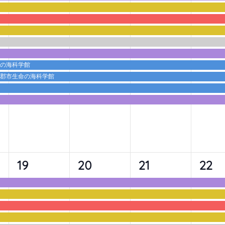
ベ
ベ
ベ
ベ
ン
ン
ン
ン
ト,
ト,
ト,
ト,
命の海科学館
蒲郡市生命の海科学館
9
9
9
10
19
20
21
22
イ
イ
イ
イ
ベ
ベ
ベ
ベ
ン
ン
ン
ン