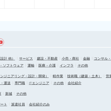
設計 他）
サービス
建設・不動産
小売・商社
金融
コンサル
T・ソフトウェア
運輸
医療・介護
インフラ
その他
エンジニアリング・設計・開発）
軽作業
技術職（建築・土木）
営
ス・運送
専門職
ITエンジニア
その他
会社紹介
原
新城
その他
パート
派遣社員
会社紹介のみ