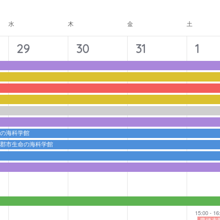
ナ
ビ
水
木
金
土
ゲ
ー
11
11
11
12
29
30
31
1
シ
イ
イ
イ
イ
ョ
ベ
ベ
ベ
ベ
ン
ン
ン
ン
ン
ト,
ト,
ト,
ト,
命の海科学館
蒲郡市生命の海科学館
15:00
-
16