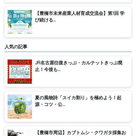
【豊橋市未来産業人材育成交流会】第1回 学
び続ける...
人気の記事
JR名古屋往復きっぷ・カルテットきっぷ廃
止！今後も...
夏の風物詩「スイカ割り」を極めよう！起
源・コツ・公...
【豊橋市周辺】カブトムシ・クワガタ採集お