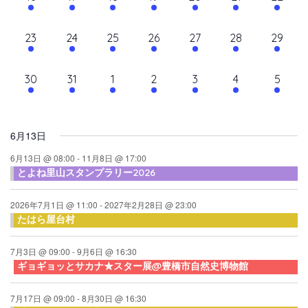
て
ン
ン
ン
ン
ン
ン
ン
ン
シ
イ
イ
イ
イ
イ
イ
イ
ナ
ト,
ト,
ト,
ト,
ト,
ト,
ト,
ダ
ベ
ベ
ベ
ベ
ベ
ベ
ベ
ョ
10
10
9
9
10
9
10
23
24
25
26
27
28
29
ビ
ン
ン
ン
ン
ン
ン
ン
ン
ー
イ
イ
イ
イ
イ
イ
イ
ト,
ト,
ト,
ト,
ト,
ト,
ト,
ゲ
ベ
ベ
ベ
ベ
ベ
ベ
ベ
10
6
6
6
6
6
6
30
31
1
2
3
4
5
ン
ン
ン
ン
ン
ン
ン
ー
イ
イ
イ
イ
イ
イ
イ
ト,
ト,
ト,
ト,
ト,
ト,
ト,
シ
ベ
ベ
ベ
ベ
ベ
ベ
ベ
ン
ン
ン
ン
ン
ン
ン
ョ
6月13日
ト,
ト,
ト,
ト,
ト,
ト,
ト,
ン
6月13日 @ 08:00
-
11月8日 @ 17:00
とよね里山スタンプラリー2026
を
表
2026年7月1日 @ 11:00
-
2027年2月28日 @ 23:00
たはら屋台村
示
7月3日 @ 09:00
-
9月6日 @ 16:30
ギョギョッとサカナ★スター展@豊橋市自然史博物館
7月17日 @ 09:00
-
8月30日 @ 16:30