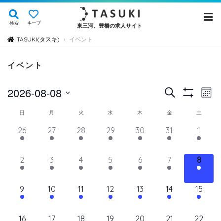
検索
キープ
東三河、豊橋の求人サイト
TASUKI(タスキ)
イベント
›
イベント
イ
イ
2026-08-08
検
Mont
Show
ベ
索
ベ
日
Filters
イ
日
月
火
水
木
金
土
ン
付
ン
ト
ベ
14
11
11
11
11
11
12
26
27
28
29
30
31
1
を
ト
ビ
イ
イ
イ
イ
イ
イ
イ
ン
選
ュ
ベ
ベ
ベ
ベ
ベ
を
ベ
ベ
11
11
11
11
11
11
11
2
3
4
5
6
7
8
ト
択
ン
ン
ン
ン
ン
ン
ン
ー
検
イ
イ
イ
イ
イ
イ
イ
の
ト,
ト,
ト,
ト,
ト,
ト,
ト,
ナ
ベ
ベ
ベ
ベ
ベ
ベ
ベ
索
12
10
10
10
10
10
10
9
10
11
12
13
14
15
ビ
カ
ン
ン
ン
ン
ン
ン
ン
イ
イ
イ
イ
イ
イ
イ
し
ゲ
ト,
ト,
ト,
ト,
ト,
ト,
ト,
レ
ベ
ベ
ベ
ベ
ベ
ベ
ベ
ー
10
9
9
9
9
9
10
16
17
18
19
20
21
22