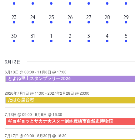
て
ン
ン
ン
ン
ン
ン
ン
ン
シ
イ
イ
イ
イ
イ
イ
イ
ナ
ト,
ト,
ト,
ト,
ト,
ト,
ト,
ダ
ベ
ベ
ベ
ベ
ベ
ベ
ベ
ョ
10
10
9
9
10
9
10
23
24
25
26
27
28
29
ビ
ン
ン
ン
ン
ン
ン
ン
ン
ー
イ
イ
イ
イ
イ
イ
イ
ト,
ト,
ト,
ト,
ト,
ト,
ト,
ゲ
ベ
ベ
ベ
ベ
ベ
ベ
ベ
10
6
6
6
6
6
6
30
31
1
2
3
4
5
ン
ン
ン
ン
ン
ン
ン
ー
イ
イ
イ
イ
イ
イ
イ
ト,
ト,
ト,
ト,
ト,
ト,
ト,
シ
ベ
ベ
ベ
ベ
ベ
ベ
ベ
ン
ン
ン
ン
ン
ン
ン
ョ
6月13日
ト,
ト,
ト,
ト,
ト,
ト,
ト,
ン
6月13日 @ 08:00
-
11月8日 @ 17:00
とよね里山スタンプラリー2026
を
表
2026年7月1日 @ 11:00
-
2027年2月28日 @ 23:00
たはら屋台村
示
7月3日 @ 09:00
-
9月6日 @ 16:30
ギョギョッとサカナ★スター展@豊橋市自然史博物館
7月17日 @ 09:00
-
8月30日 @ 16:30