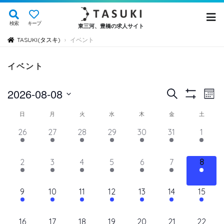
検索
キープ
東三河、豊橋の求人サイト
TASUKI(タスキ)
イベント
›
イベント
イ
イ
2026-08-08
検
Mont
Show
ベ
索
ベ
日
Filters
イ
日
月
火
水
木
金
土
ン
付
ン
ト
ベ
14
11
11
11
11
11
12
26
27
28
29
30
31
1
を
ト
ビ
イ
イ
イ
イ
イ
イ
イ
ン
選
ュ
ベ
ベ
ベ
ベ
ベ
を
ベ
ベ
11
11
11
11
11
11
11
2
3
4
5
6
7
8
ト
択
ン
ン
ン
ン
ン
ン
ン
ー
検
イ
イ
イ
イ
イ
イ
イ
の
ト,
ト,
ト,
ト,
ト,
ト,
ト,
ナ
ベ
ベ
ベ
ベ
ベ
ベ
ベ
索
12
10
10
10
10
10
10
9
10
11
12
13
14
15
ビ
カ
ン
ン
ン
ン
ン
ン
ン
イ
イ
イ
イ
イ
イ
イ
し
ゲ
ト,
ト,
ト,
ト,
ト,
ト,
ト,
レ
ベ
ベ
ベ
ベ
ベ
ベ
ベ
ー
10
9
9
9
9
9
10
16
17
18
19
20
21
22