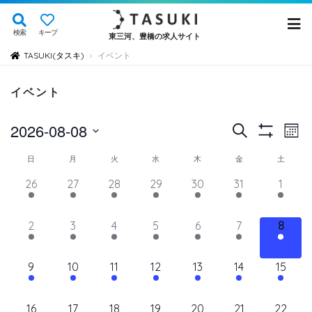
検索
キープ
東三河、豊橋の求人サイト
TASUKI(タスキ)
イベント
›
イベント
イ
イ
2026-08-08
検
Mont
Show
ベ
索
ベ
日
Filters
イ
日
月
火
水
木
金
土
ン
付
ン
ト
ベ
14
11
11
11
11
11
12
26
27
28
29
30
31
1
を
ト
ビ
イ
イ
イ
イ
イ
イ
イ
ン
選
ュ
ベ
ベ
ベ
ベ
ベ
を
ベ
ベ
11
11
11
11
11
11
11
2
3
4
5
6
7
8
ト
択
ン
ン
ン
ン
ン
ン
ン
ー
検
イ
イ
イ
イ
イ
イ
イ
の
ト,
ト,
ト,
ト,
ト,
ト,
ト,
ナ
ベ
ベ
ベ
ベ
ベ
ベ
ベ
索
12
10
10
10
10
10
10
9
10
11
12
13
14
15
ビ
カ
ン
ン
ン
ン
ン
ン
ン
イ
イ
イ
イ
イ
イ
イ
し
ゲ
ト,
ト,
ト,
ト,
ト,
ト,
ト,
レ
ベ
ベ
ベ
ベ
ベ
ベ
ベ
ー
10
9
9
9
9
9
10
16
17
18
19
20
21
22