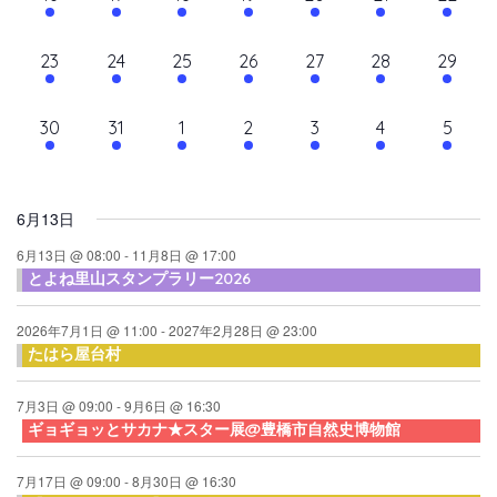
て
ン
ン
ン
ン
ン
ン
ン
ン
シ
イ
イ
イ
イ
イ
イ
イ
ナ
ト,
ト,
ト,
ト,
ト,
ト,
ト,
ダ
ベ
ベ
ベ
ベ
ベ
ベ
ベ
ョ
10
10
9
9
10
9
10
23
24
25
26
27
28
29
ビ
ン
ン
ン
ン
ン
ン
ン
ン
ー
イ
イ
イ
イ
イ
イ
イ
ト,
ト,
ト,
ト,
ト,
ト,
ト,
ゲ
ベ
ベ
ベ
ベ
ベ
ベ
ベ
10
6
6
6
6
6
6
30
31
1
2
3
4
5
ン
ン
ン
ン
ン
ン
ン
ー
イ
イ
イ
イ
イ
イ
イ
ト,
ト,
ト,
ト,
ト,
ト,
ト,
シ
ベ
ベ
ベ
ベ
ベ
ベ
ベ
ン
ン
ン
ン
ン
ン
ン
ョ
6月13日
ト,
ト,
ト,
ト,
ト,
ト,
ト,
ン
6月13日 @ 08:00
-
11月8日 @ 17:00
とよね里山スタンプラリー2026
を
表
2026年7月1日 @ 11:00
-
2027年2月28日 @ 23:00
たはら屋台村
示
7月3日 @ 09:00
-
9月6日 @ 16:30
ギョギョッとサカナ★スター展@豊橋市自然史博物館
7月17日 @ 09:00
-
8月30日 @ 16:30