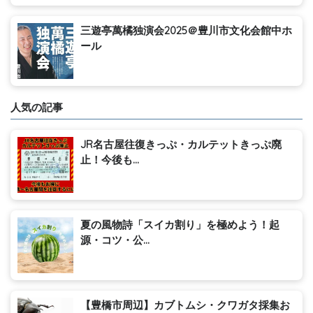
三遊亭萬橘独演会2025＠豊川市文化会館中ホ
ール
人気の記事
JR名古屋往復きっぷ・カルテットきっぷ廃
止！今後も...
夏の風物詩「スイカ割り」を極めよう！起
源・コツ・公...
【豊橋市周辺】カブトムシ・クワガタ採集お