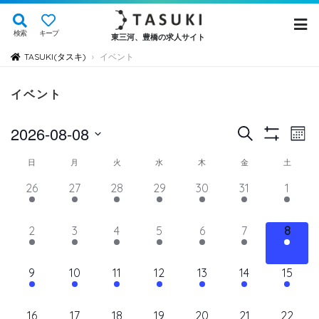
検索
キープ
東三河、豊橋の求人サイト
TASUKI(タスキ)
イベント
›
イベント
イ
イ
2026-08-08
検
Mont
Show
ベ
索
ベ
日
Filters
イ
日
月
火
水
木
金
土
ン
付
ン
ト
ベ
14
11
11
11
11
11
12
26
27
28
29
30
31
1
を
ト
ビ
イ
イ
イ
イ
イ
イ
イ
ン
選
ュ
ベ
ベ
ベ
ベ
ベ
を
ベ
ベ
11
11
11
11
11
11
11
2
3
4
5
6
7
8
ト
択
ン
ン
ン
ン
ン
ン
ン
ー
検
イ
イ
イ
イ
イ
イ
イ
の
ト,
ト,
ト,
ト,
ト,
ト,
ト,
ナ
ベ
ベ
ベ
ベ
ベ
ベ
ベ
索
12
10
10
10
10
10
10
9
10
11
12
13
14
15
ビ
カ
ン
ン
ン
ン
ン
ン
ン
イ
イ
イ
イ
イ
イ
イ
し
ゲ
ト,
ト,
ト,
ト,
ト,
ト,
ト,
レ
ベ
ベ
ベ
ベ
ベ
ベ
ベ
ー
10
9
9
9
9
9
10
16
17
18
19
20
21
22