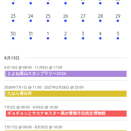
て
ン
ン
ン
ン
ン
ン
ン
ン
シ
イ
イ
イ
イ
イ
イ
イ
ナ
ト,
ト,
ト,
ト,
ト,
ト,
ト,
ダ
ベ
ベ
ベ
ベ
ベ
ベ
ベ
ョ
10
10
9
9
10
9
10
23
24
25
26
27
28
29
ビ
ン
ン
ン
ン
ン
ン
ン
ン
ー
イ
イ
イ
イ
イ
イ
イ
ト,
ト,
ト,
ト,
ト,
ト,
ト,
ゲ
ベ
ベ
ベ
ベ
ベ
ベ
ベ
10
6
6
6
6
6
6
30
31
1
2
3
4
5
ン
ン
ン
ン
ン
ン
ン
ー
イ
イ
イ
イ
イ
イ
イ
ト,
ト,
ト,
ト,
ト,
ト,
ト,
シ
ベ
ベ
ベ
ベ
ベ
ベ
ベ
ン
ン
ン
ン
ン
ン
ン
ョ
6月13日
ト,
ト,
ト,
ト,
ト,
ト,
ト,
ン
6月13日 @ 08:00
-
11月8日 @ 17:00
とよね里山スタンプラリー2026
を
表
2026年7月1日 @ 11:00
-
2027年2月28日 @ 23:00
たはら屋台村
示
7月3日 @ 09:00
-
9月6日 @ 16:30
ギョギョッとサカナ★スター展@豊橋市自然史博物館
7月17日 @ 09:00
-
8月30日 @ 16:30