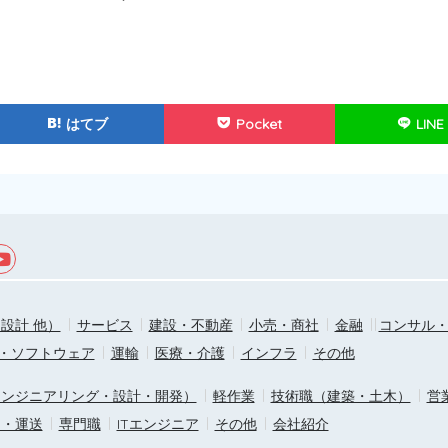
はてブ
Pocket
LINE
設計 他）
サービス
建設・不動産
小売・商社
金融
コンサル
T・ソフトウェア
運輸
医療・介護
インフラ
その他
エンジニアリング・設計・開発）
軽作業
技術職（建築・土木）
営
ス・運送
専門職
ITエンジニア
その他
会社紹介