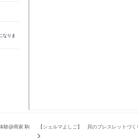
報になりま
体験@商家 駒
【シェルマよしご】 貝のブレスレットづく