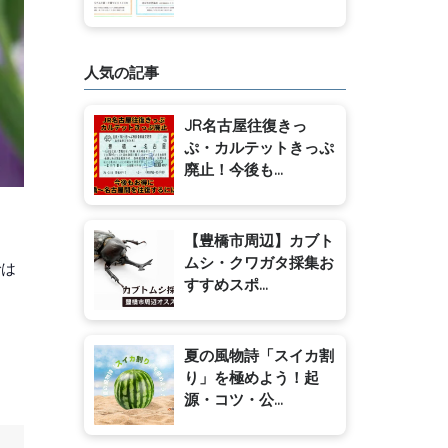
人気の記事
JR名古屋往復きっ
ぷ・カルテットきっぷ
廃止！今後も...
【豊橋市周辺】カブト
ムシ・クワガタ採集お
では
すすめスポ...
。
夏の風物詩「スイカ割
り」を極めよう！起
源・コツ・公...