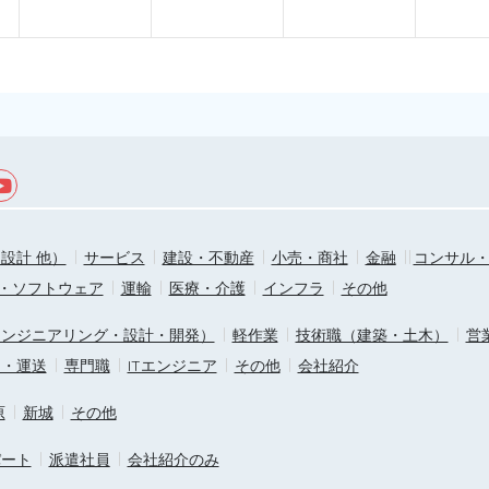
設計 他）
サービス
建設・不動産
小売・商社
金融
コンサル
T・ソフトウェア
運輸
医療・介護
インフラ
その他
エンジニアリング・設計・開発）
軽作業
技術職（建築・土木）
営
ス・運送
専門職
ITエンジニア
その他
会社紹介
原
新城
その他
パート
派遣社員
会社紹介のみ