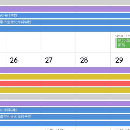
ト,
ト,
ト,
ト,
命の海科学館
蒲郡市生命の海科学館
12:30
-
15
第35回
薪能
9
10
9
10
26
27
28
29
イ
イ
イ
イ
ベ
ベ
ベ
ベ
ン
ン
ン
ン
ト,
ト,
ト,
ト,
命の海科学館
蒲郡市生命の海科学館