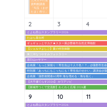
三河天平の里
ン
資料館講座
「勾玉（まが
ト
たま）作り」
を
検
11
11
11
2
3
4
索
イ
イ
イ
とよね里山スタンプラリー2026
し
たはら屋台村
ベ
ベ
ベ
ま
ギョギョッとサカナ★スター展@豊橋市自然史博物館
ン
ン
ン
す。
【シェルマよしご】夏の特別体験
東三河なつやすみフォトラリー
ト,
ト,
ト,
茶臼山inサマー
企画展「もっと深堀り！寄生虫は十人十色！？」@蒲郡市生
特別展「あっちにもこっちにも！寄生虫のせかい」講演会@
企画展「蒲郡港開港60周年 海を埋める・海を拓く」
【大千瀬てらす2026】 カワアソビ
【新城市つくで交流館】わくわく広場 2026夏
12
10
10
9
10
11
イ
イ
イ
とよね里山スタンプラリー2026