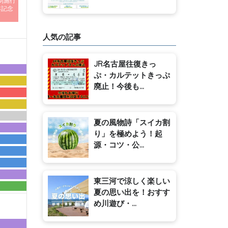
制施行
年記念
人気の記事
JR名古屋往復きっ
ぷ・カルテットきっぷ
廃止！今後も...
夏の風物詩「スイカ割
り」を極めよう！起
源・コツ・公...
東三河で涼しく楽しい
夏の思い出を！おすす
め川遊び・...