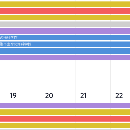
ベ
ベ
ベ
ベ
ン
ン
ン
ン
ト,
ト,
ト,
ト,
命の海科学館
蒲郡市生命の海科学館
9
9
9
10
19
20
21
22
イ
イ
イ
イ
ベ
ベ
ベ
ベ
ン
ン
ン
ン