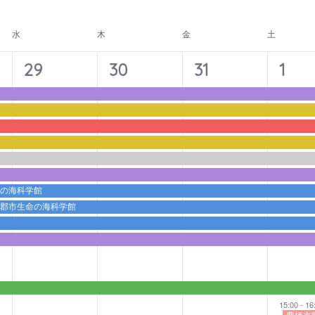
ナ
ビ
水
木
金
土
ゲ
ー
11
11
11
12
29
30
31
1
シ
イ
イ
イ
イ
ョ
ベ
ベ
ベ
ベ
ン
ン
ン
ン
ン
ト,
ト,
ト,
ト,
命の海科学館
蒲郡市生命の海科学館
15:00
-
16