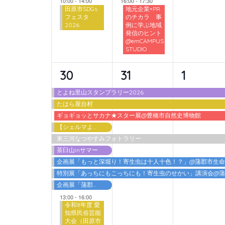
10:00
-
14:00
16:00
-
17:30
田原市SDGs
地元企業×PR
フェスタ
のチカラ 事
2026
例に学ぶ地域
発信のヒント
@emCAMPUS
STUDIO
10
6
6
30
31
1
イ
イ
イ
とよね里山スタンプラリー2026
たはら屋台村
ベ
ベ
ベ
ギョギョッとサカナ★スター展@豊橋市自然史博物館
ン
ン
ン
【シェルマよしご】夏の特別体験
東三河なつやすみフォトラリー
ト,
ト,
ト,
茶臼山inサマー
企画展「もっと深堀り！寄生虫は十人十色！？」@蒲郡市生
特別展「あっちにもこっちにも！寄生虫のせかい」講演会@
企画展「蒲郡港開港60周年 海を埋める・海を拓く」
13:00
-
16:00
令和8年度 愛
知県民俗芸能
大会（田原市