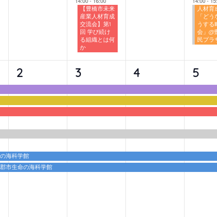
14:00
-
16:00
14:00
-
15
【豊橋市未来
人材育
産業人材育成
「どう
交流会】第1
うする
回 学び続け
会」@
る組織とは何
民プラ
か
6
6
6
6
2
3
4
5
イ
イ
イ
イ
ベ
ベ
ベ
ベ
ン
ン
ン
ン
ト,
ト,
ト,
ト,
命の海科学館
蒲郡市生命の海科学館