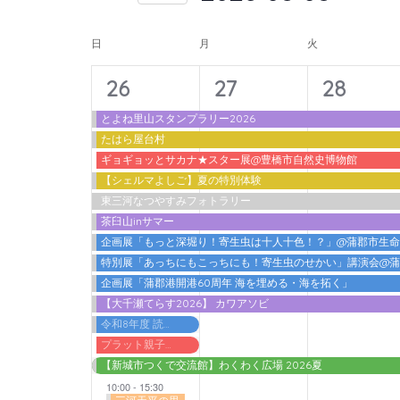
入
form
索
日
力
イ
inputs
付
日
月
火
し
し
will
を
ベ
て
14
11
11
て
26
27
28
cause
選
ン
ナ
く
イ
イ
イ
the
択
とよね里山スタンプラリー2026
ト
だ
ビ
たはら屋台村
list
ベ
ベ
ベ
さ
の
ギョギョッとサカナ★スター展@豊橋市自然史博物館
ゲ
of
ン
ン
ン
【シェルマよしご】夏の特別体験
い。
カ
events
ー
東三河なつやすみフォトラリー
ト,
ト,
ト,
キ
to
レ
茶臼山inサマー
シ
ー
refresh
企画展「もっと深堀り！寄生虫は十人十色！？」@蒲郡市生
ン
ョ
ワ
特別展「あっちにもこっちにも！寄生虫のせかい」講演会@
with
ダ
ン
ー
企画展「蒲郡港開港60周年 海を埋める・海を拓く」
the
【大千瀬てらす2026】 カワアソビ
ー
ド
を
filtered
令和8年度 読書感想文書いちゃうデー@蒲郡市立図書館
で
表
results.
プラット親子わくわくプログラム2026 アガット＆アドリアン『ノ．ルム －ふたりのバランス－』
イ
【新城市つくで交流館】わくわく広場 2026夏
示
ベ
10:00
-
15:30