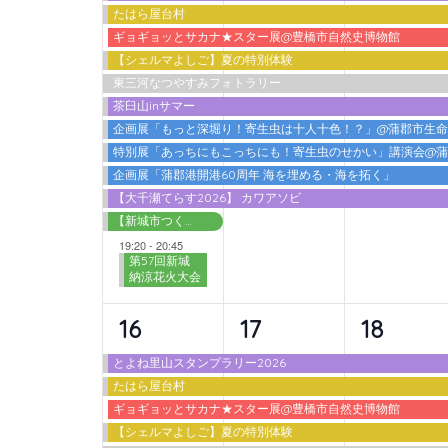
たはら屋台村
ベ
ベ
ベ
ギョギョッとサカナ★スター展@豊橋市自然史博物館
ン
ン
ン
【シェルマよしご】夏の特別体験
東三河なつやすみフォトラリー
ト,
ト,
ト,
茶臼山inサマー
企画展「もっと深堀り！寄生虫は十人十色！？」@蒲郡市生
特別展「あっちにもこっちにも！寄生虫のせかい」講演会@
企画展「蒲郡港開港60周年 海を埋める・海を拓く」
【大千瀬てらす2026】 カワアソビ
【新城市つくで交流館】わくわく広場 2026夏
19:20
-
20:45
第57回新城
納涼花火大会
10
9
9
16
17
18
イ
イ
イ
とよね里山スタンプラリー2026
たはら屋台村
ベ
ベ
ベ
ギョギョッとサカナ★スター展@豊橋市自然史博物館
ン
ン
ン
【シェルマよしご】夏の特別体験