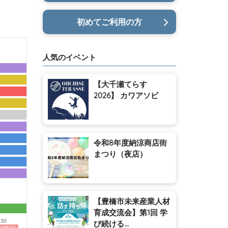
初めてご利用の方
人気のイベント
【大千瀬てらす
2026】 カワアソビ
令和8年度納涼商店街
まつり（夜店）
【豊橋市未来産業人材
育成交流会】第1回 学
:30
び続ける...