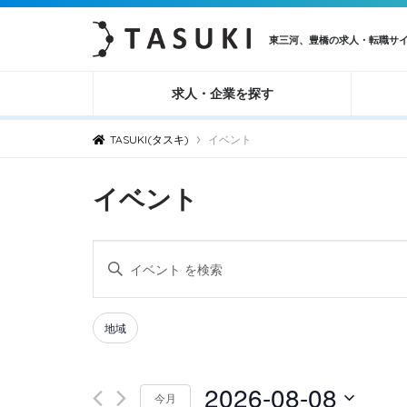
東三河、豊橋の求人・転職サ
求人・企業を探す
›
TASUKI(タスキ)
イベント
イベント
イ
キ
ベ
ー
ン
ワ
Filters
Changing
地域
ト
ー
any
ド
を
of
2026-08-08
を
検
今月
the