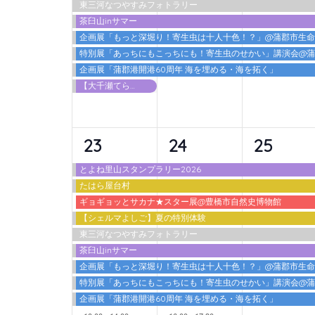
東三河なつやすみフォトラリー
ト,
ト,
ト,
茶臼山inサマー
企画展「もっと深堀り！寄生虫は十人十色！？」@蒲郡市生
特別展「あっちにもこっちにも！寄生虫のせかい」講演会@
企画展「蒲郡港開港60周年 海を埋める・海を拓く」
【大千瀬てらす2026】 カワアソビ
10
10
9
23
24
25
イ
イ
イ
とよね里山スタンプラリー2026
たはら屋台村
ベ
ベ
ベ
ギョギョッとサカナ★スター展@豊橋市自然史博物館
ン
ン
ン
【シェルマよしご】夏の特別体験
東三河なつやすみフォトラリー
ト,
ト,
ト,
茶臼山inサマー
企画展「もっと深堀り！寄生虫は十人十色！？」@蒲郡市生
特別展「あっちにもこっちにも！寄生虫のせかい」講演会@
企画展「蒲郡港開港60周年 海を埋める・海を拓く」