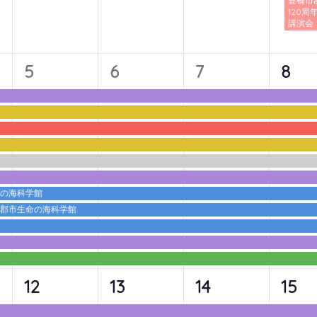
豊橋市
120周
講演会
11
11
11
11
5
6
7
8
イ
イ
イ
イ
ベ
ベ
ベ
ベ
ン
ン
ン
ン
ト,
ト,
ト,
ト,
命の海科学館
蒲郡市生命の海科学館
10
10
10
10
12
13
14
15
イ
イ
イ
イ