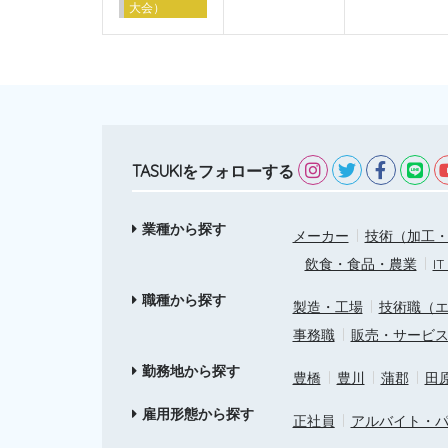
大会）
TASUKIをフォローする
業種から探す
メーカー
技術（加工・
飲食・食品・農業
I
職種から探す
製造・工場
技術職（
事務職
販売・サービ
勤務地から探す
豊橋
豊川
蒲郡
田
雇用形態から探す
正社員
アルバイト・