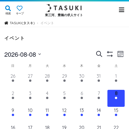
検索
キープ
東三河、豊橋の求人サイト
TASUKI(タスキ)
イベント
›
イベント
イ
イ
2026-08-08
検
Mont
Show
ベ
索
ベ
日
Filters
イ
日
月
火
水
木
金
土
ン
付
ン
ト
ベ
14
11
11
11
11
11
12
26
27
28
29
30
31
1
を
ト
ビ
イ
イ
イ
イ
イ
イ
イ
ン
選
ュ
ベ
ベ
ベ
ベ
ベ
を
ベ
ベ
11
11
11
11
11
11
11
2
3
4
5
6
7
8
ト
択
ン
ン
ン
ン
ン
ン
ン
ー
検
イ
イ
イ
イ
イ
イ
イ
の
ト,
ト,
ト,
ト,
ト,
ト,
ト,
ナ
ベ
ベ
ベ
ベ
ベ
ベ
ベ
索
12
10
10
10
10
10
10
9
10
11
12
13
14
15
ビ
カ
ン
ン
ン
ン
ン
ン
ン
イ
イ
イ
イ
イ
イ
イ
し
ゲ
ト,
ト,
ト,
ト,
ト,
ト,
ト,
レ
ベ
ベ
ベ
ベ
ベ
ベ
ベ
ー
10
9
9
9
9
9
10
16
17
18
19
20
21
22