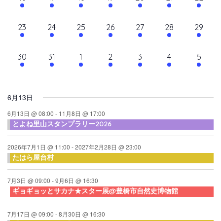
て
ン
ン
ン
ン
ン
ン
ン
ン
シ
イ
イ
イ
イ
イ
イ
イ
ナ
ト,
ト,
ト,
ト,
ト,
ト,
ト,
ダ
ベ
ベ
ベ
ベ
ベ
ベ
ベ
ョ
10
10
9
9
10
9
10
23
24
25
26
27
28
29
ビ
ン
ン
ン
ン
ン
ン
ン
ン
ー
イ
イ
イ
イ
イ
イ
イ
ト,
ト,
ト,
ト,
ト,
ト,
ト,
ゲ
ベ
ベ
ベ
ベ
ベ
ベ
ベ
10
6
6
6
6
6
6
30
31
1
2
3
4
5
ン
ン
ン
ン
ン
ン
ン
ー
イ
イ
イ
イ
イ
イ
イ
ト,
ト,
ト,
ト,
ト,
ト,
ト,
シ
ベ
ベ
ベ
ベ
ベ
ベ
ベ
ン
ン
ン
ン
ン
ン
ン
ョ
6月13日
ト,
ト,
ト,
ト,
ト,
ト,
ト,
ン
6月13日 @ 08:00
-
11月8日 @ 17:00
とよね里山スタンプラリー2026
を
表
2026年7月1日 @ 11:00
-
2027年2月28日 @ 23:00
たはら屋台村
示
7月3日 @ 09:00
-
9月6日 @ 16:30
ギョギョッとサカナ★スター展@豊橋市自然史博物館
7月17日 @ 09:00
-
8月30日 @ 16:30