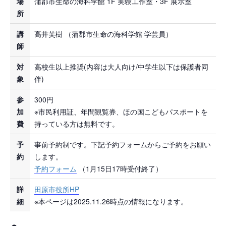
場
蒲郡市生命の海科学館 1F 実験工作室・3F 展示室
所
講
髙井芙樹 （蒲郡市生命の海科学館 学芸員）
師
対
高校生以上推奨(内容は大人向け/中学生以下は保護者同
象
伴)
参
300円
加
※市民利用証、年間観覧券、ほの国こどもパスポートを
費
持っている方は無料です。
予
事前予約制です。下記予約フォームからご予約をお願い
約
します。
予約フォーム
（1月15日17時受付終了）
詳
田原市役所HP
細
※本ページは2025.11.26時点の情報になります。