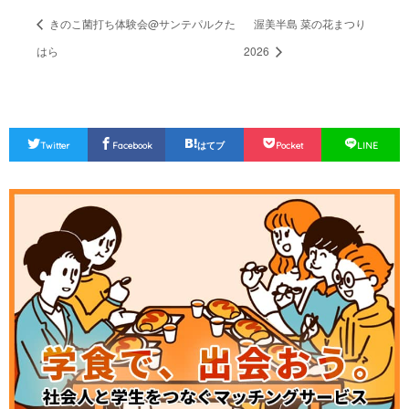
きのこ菌打ち体験会@サンテパルクた
渥美半島 菜の花まつり
はら
2026
Twitter
Facebook
はてブ
Pocket
LINE