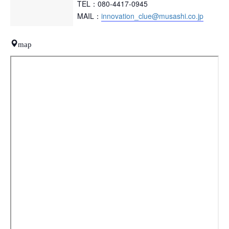
TEL：080-4417-0945
MAIL：
innovation_clue@musashi.co.jp
map