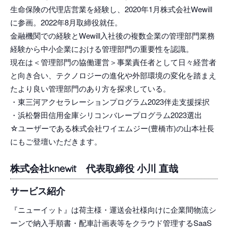
生命保険の代理店営業を経験し、2020年1月株式会社Wewill
に参画。2022年8月取締役就任。
金融機関での経験とWewill入社後の複数企業の管理部門業務
経験から中小企業における管理部門の重要性を認識。
現在は＜管理部門の協働運営＞事業責任者として日々経営者
と向き合い、テクノロジーの進化や外部環境の変化を踏まえ
たより良い管理部門のあり方を探求している。
・東三河アクセラレーションプログラム2023伴走支援採択
・浜松磐田信用金庫シリコンバレープログラム2023選出
☆ユーザーである株式会社ワイエムジー(豊橋市)の山本社長
にもご登壇いただきます。
株式会社knewit 代表取締役 小川 直哉
サービス紹介
『ニューイット』は荷主様・運送会社様向けに企業間物流シ
ーンで納入手順書・配車計画表等をクラウド管理するSaaS