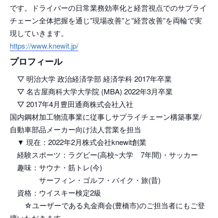
です。ドライバーの日常業務効率化と経営視点でのサプライ
チェーン全体把握を通じ”現場改善”と”経営改善”を両輪で実
現していきます。
https://www.knewit.jp/
プロフィール
▽ 明治大学 政治経済学部 経済学科 2017年卒業
▽ 名古屋商科大学大学院 (MBA) 2022年3月卒業
▽ 2017年4月豊田通商株式会社入社
国内鋼材加工物流事業に従事しサプライチェーン構築事業/
自動車部品メーカー向け法人営業を担当
▼ 現在：2022年2月株式会社knewit創業
経験スポーツ：ラグビー(高校~大学 7年間)・サッカー
趣味：サウナ・筋トレ(今)
サーフィン・ゴルフ・バイク・旅(昔)
資格：ウイスキー検定2級
☆ユーザーである丸金商会(豊橋市)のご担当者にもご登
壇いただきます。