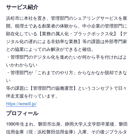
サービス紹介
浜松市に本社を置き、管理部門のシェアリングサービスを展
開。税理士である創業者の体験から、中小企業の管理部門に
顕在化している【業務の属人化・ブラックボックス化】【デ
ジタル化の遅れによる非効率な業務】等の課題は外部専門家
との協業によってのみ解決ができると確信。
・管理部門のデジタル化を進めたいが何から手を付ければよ
いかわからない
・管理部門が「これまでのやり方」からなかなか脱却できな
い
等の課題に【管理部門の協働運営】というコンセプトで日々
伴走支援を行っています。
https://wewill.jp/
プロフィール
1990年生まれ、磐田市出身。静岡大学人文学部卒業後、磐田
信用金庫（現：浜松磐田信用金庫）入庫、その後ジブラルタ