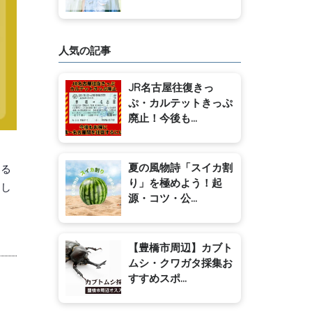
人気の記事
JR名古屋往復きっ
ぷ・カルテットきっぷ
廃止！今後も...
夏の風物詩「スイカ割
なる
り」を極めよう！起
クし
源・コツ・公...
【豊橋市周辺】カブト
ムシ・クワガタ採集お
すすめスポ...