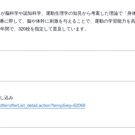
授）が脳科学や認知科学、運動生理学の知見から考案した理論で「身
番に即して、脳や体幹に刺激を与えることで、運動の学習能力を
0年間で、320校を指定して普及しています。
し込み
u/offer/offerList_detail.action?tempSeq=62068