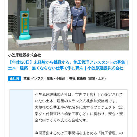
小笠原建設株式会社
【年休120日】未経験から挑戦する、施工管理アシスタントの募集｜
土木・建築｜無くならない仕事で手に職を｜小笠原建設株式会社
正社員
業種: インフラ
建設・不動産
|
職種: 技術職（建築・土木）
|
小笠原建設株式会社は、市内でも数社しか認定されて
いない土木・建築のＡランク入札参加資格者です。
大規模な公共工事や地域を代表するプロジェクト（設
楽ダム付替道路の橋梁工事など）に携わり、安心・安
全な街づくりを支える会社です。
今回募集するのは工事現場をまとめる「施工管理」の