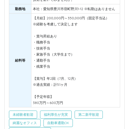
勤務地
本社：愛知県豊川市宿町野川1-12 ※転勤はありません
【月給】200,000円～350,000円（固定手当込）
※経験を考慮して決定します
・賞与昇給あり
・職務手当
・技術手当
・家族手当（大学生まで）
給料等
・通勤手当
・残業手当
【賞与】年2回（7月、12月)
※過去実績：計5.1ヶ月
【予定年収】
380万円～600万円
未経験者歓迎
福利厚生が充実
第二新卒歓迎
綺麗なオフィス
自動車通勤OK