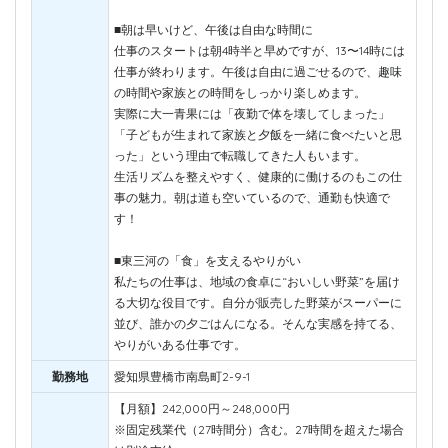
■朝は早いけど、午後は自由な時間に
仕事のスタートは朝4時半と早めですが、13〜14時には
仕事が終わります。午後は自由に過ごせるので、趣味
の時間や家族との時間をしっかり楽しめます。
実際に大一青果には「夜勤で体を壊してしまった」
「子どもが生まれて家族と夕飯を一緒に食べたいと思
った」という理由で転職してきた人もいます。
生活リズムを整えやすく、健康的に働けるのもこの仕
事の魅力。朝は道も空いているので、通勤も快適で
す！
■東三河の「食」を支えるやりがい
私たちの仕事は、地域の食卓に“おいしい野菜”を届け
る大切な役目です。自分が販売した野菜がスーパーに
並び、誰かの夕ごはんになる。そんな実感を持てる、
やりがいある仕事です。
勤務地
愛知県豊橋市南島町2-9-1
【月額】242,000円～248,000円
※固定残業代（27時間分）含む。27時間を超えた場合