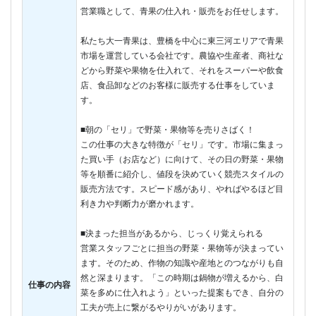
営業職として、青果の仕入れ・販売をお任せします。
私たち大一青果は、豊橋を中心に東三河エリアで青果
市場を運営している会社です。農協や生産者、商社な
どから野菜や果物を仕入れて、それをスーパーや飲食
店、食品卸などのお客様に販売する仕事をしていま
す。
■朝の「セリ」で野菜・果物等を売りさばく！
この仕事の大きな特徴が「セリ」です。市場に集まっ
た買い手（お店など）に向けて、その日の野菜・果物
等を順番に紹介し、値段を決めていく競売スタイルの
販売方法です。スピード感があり、やればやるほど目
利き力や判断力が磨かれます。
■決まった担当があるから、じっくり覚えられる
営業スタッフごとに担当の野菜・果物等が決まってい
ます。そのため、作物の知識や産地とのつながりも自
然と深まります。「この時期は鍋物が増えるから、白
仕事の内容
菜を多めに仕入れよう」といった提案もでき、自分の
工夫が売上に繋がるやりがいがあります。