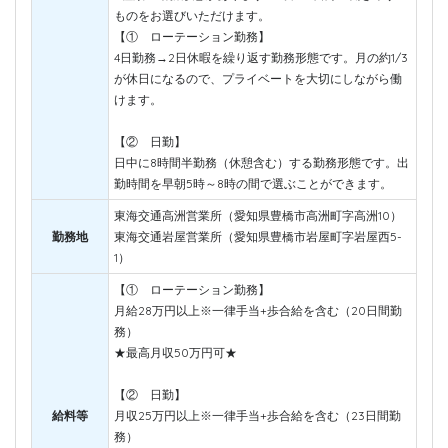
ものをお選びいただけます。
【① ローテーション勤務】
4日勤務→2日休暇を繰り返す勤務形態です。月の約1/3
が休日になるので、プライベートを大切にしながら働
けます。
【② 日勤】
日中に8時間半勤務（休憩含む）する勤務形態です。出
勤時間を早朝5時～8時の間で選ぶことができます。
東海交通高洲営業所（愛知県豊橋市高洲町字高洲10）
勤務地
東海交通岩屋営業所（愛知県豊橋市岩屋町字岩屋西5-
1）
【① ローテーション勤務】
月給28万円以上※一律手当+歩合給を含む（20日間勤
務）
★最高月収50万円可★
【② 日勤】
給料等
月収25万円以上※一律手当+歩合給を含む（23日間勤
務）