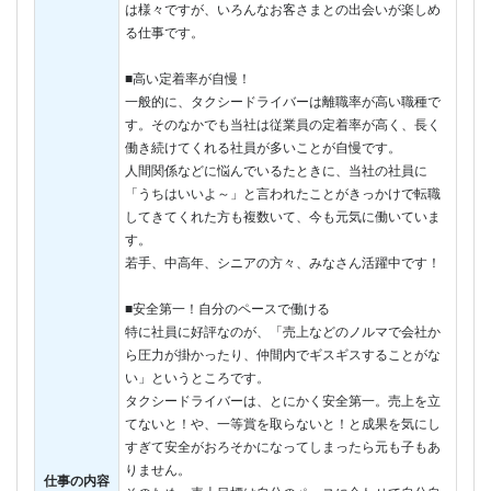
は様々ですが、いろんなお客さまとの出会いが楽しめ
る仕事です。
■高い定着率が自慢！
一般的に、タクシードライバーは離職率が高い職種で
す。そのなかでも当社は従業員の定着率が高く、長く
働き続けてくれる社員が多いことが自慢です。
人間関係などに悩んでいるたときに、当社の社員に
「うちはいいよ～」と言われたことがきっかけで転職
してきてくれた方も複数いて、今も元気に働いていま
す。
若手、中高年、シニアの方々、みなさん活躍中です！
■安全第一！自分のペースで働ける
特に社員に好評なのが、「売上などのノルマで会社か
ら圧力が掛かったり、仲間内でギスギスすることがな
い」というところです。
タクシードライバーは、とにかく安全第一。売上を立
てないと！や、一等賞を取らないと！と成果を気にし
すぎて安全がおろそかになってしまったら元も子もあ
りません。
仕事の内容