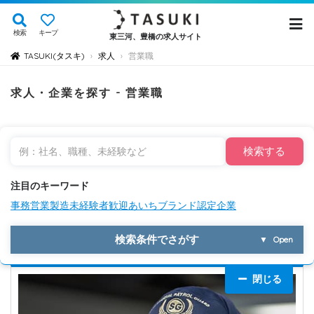
検索
キープ
東三河、豊橋の求人サイト
TASUKI(タスキ)
求人
営業職
›
›
求人・企業を探す - 営業職
検索する
注目のキーワード
事務
営業
製造
未経験者歓迎
あいちブランド認定企業
検索条件でさがす
▼
Open
閉じる