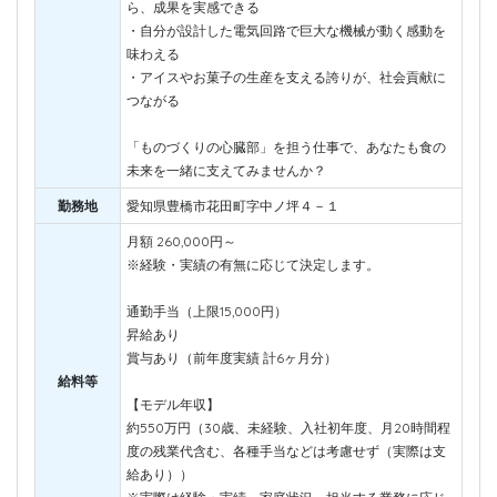
ら、成果を実感できる
・自分が設計した電気回路で巨大な機械が動く感動を
味わえる
・アイスやお菓子の生産を支える誇りが、社会貢献に
つながる
「ものづくりの心臓部」を担う仕事で、あなたも食の
未来を一緒に支えてみませんか？
勤務地
愛知県豊橋市花田町字中ノ坪４－１
月額 260,000円～
※経験・実績の有無に応じて決定します。
通勤手当（上限15,000円）
昇給あり
賞与あり（前年度実績 計6ヶ月分）
給料等
【モデル年収】
約550万円（30歳、未経験、入社初年度、月20時間程
度の残業代含む、各種手当などは考慮せず（実際は支
給あり））