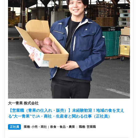
大一青果 株式会社
【営業職（青果の仕入れ・販売）】未経験歓迎！地域の食を支え
る“大一青果”でJA・商社・生産者と関わる仕事（正社員）
正社員
業種: 小売・商社
飲食・食品・農業
|
職種: 営業職
|