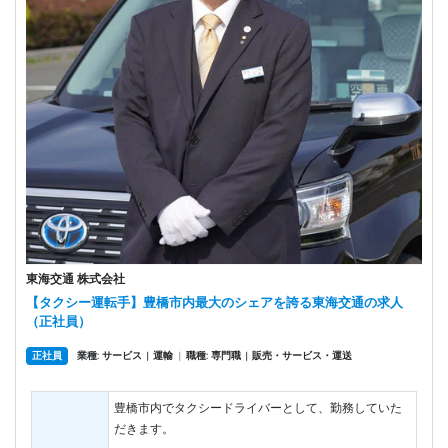
東海交通 株式会社
【タクシー運転手】豊橋市内最大のシェアを誇る東海交通の求人
（正社員）
正社員
業種: サービス
運輸
|
職種: 専門職
販売・サービス・運送
|
|
豊橋市内でタクシードライバーとして、勤務していた
だきます。