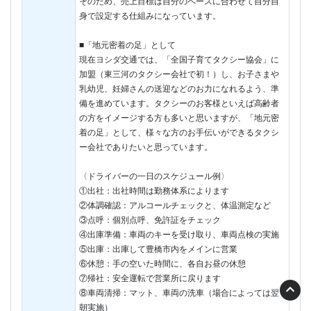
そのため、売上目標は自分のペースに合わせて自分自
身で設定する仕組みになっています。
■「地元密着の足」として
現在ヨシダ交通では、「全国子育てタクシー協会」に
加盟（東三河のタクシー会社で初！）し、お子さまや
乳幼児、妊婦さんの送迎などのお力になれるよう、準
備を進めています。タクシーのお客様といえば高齢者
の方をイメージする方も多いと思いますが、「地元密
着の足」として、様々な方のお手伝いができるタクシ
ー会社でありたいと思っています。
〈ドライバーの一日のスケジュール例〉
①出社：出社時間は勤務体系によります
②体調確認：アルコールチェックと、体温測定など
③点呼：個別点呼、免許証をチェック
④出庫準備：車両のキーを受け取り、車両点検の実施
⑤出庫：出庫して豊橋市内をメインに営業
⑥休憩：手の空いた時間に、各自お昼の休憩
⑦帰社：安全運転で営業所に戻ります
⑧車両清掃：マット、車両の洗車（場合によっては翌
朝実施）