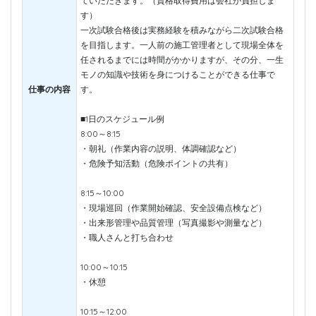
ていただきます。（資格取得費用は会社が負担しま
す）
一次試験合格後は実務経験を積みながら二次試験合格
を目指します。一人前の施工管理者として現場全体を
任されるまでには時間がかかりますが、その分、一生
モノの知識や技術を身につけることができる仕事で
仕事の内容
す。
■1日のスケジュール例
8:00～8:15
・朝礼（作業内容の説明、体調確認など）
・危険予知活動（危険ポイントの共有）
8:15～10:00
・現場巡回（作業開始確認、安全設備点検など）
・出来形管理や品質管理（写真撮影や測量など）
・職人さんと打ち合わせ
10:00～10:15
・休憩
10:15～12:00