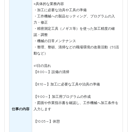
○具体的な業務内容
・加工に必要な治具や工具の準備
・工作機械への製品セッティング、プログラムの入
力・修正
・精密測定工具（ノギス等）を使った加工精度の確
認・調整
・機械の日常メンテナンス
・整理、整頓、清掃などの職場環境の改善活動（5S活
動など）
○1日の流れ
【8:00～】設備の清掃
【8:10～】加工に必要な工具や治具の準備
【9:00～】加工用プログラムの作成
・図面や作業指示書を確認し、工作機械へ加工条件を
仕事の内容
入力します
【10:05～】休憩