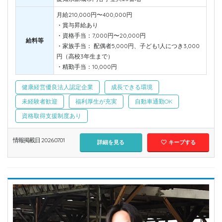
月給210,000円〜400,000円
・賞与昇給あり
・資格手当：7,000円〜20,000円
給料等
・家族手当： 配偶者5,000円、子ども1人につき3,000
円（高校3年生まで）
・精勤手当：10,000円
健康経営優良法人認定企業
成長できる環境
未経験者歓迎
福利厚生が充実
自動車通勤OK
資格取得支援制度あり
情報掲載日 2026.07.01
詳細を見る
キープする