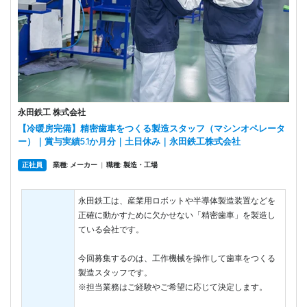
永田鉄工 株式会社
【冷暖房完備】精密歯車をつくる製造スタッフ（マシンオペレータ
ー）｜賞与実績5.1か月分｜土日休み｜永田鉄工株式会社
正社員
業種: メーカー
|
職種: 製造・工場
永田鉄工は、産業用ロボットや半導体製造装置などを
正確に動かすために欠かせない「精密歯車」を製造し
ている会社です。
今回募集するのは、工作機械を操作して歯車をつくる
製造スタッフです。
※担当業務はご経験やご希望に応じて決定します。