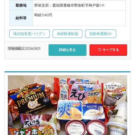
勤務地
野依支所：愛知県豊橋市野依町字神戸坂1-11
時給1,140円
給料等
地元知名度バツグン
未経験者歓迎
自動車通勤OK
情報掲載日 2026.08.01
詳細を見る
キープする