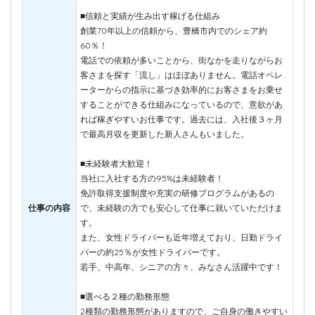
■信頼と実績が生み出す稼げる仕組み
創業70年以上の信頼から、豊橋市内でのシェア約
60％！
電話での依頼が多いことから、街なかを走りながらお
客さまを探す「流し」はほぼありません。電話オペレ
ーターからの指示に基づき効率的にお客さまをお乗せ
することができる仕組みになっているので、意欲があ
れば稼ぎやすいお仕事です。過去には、入社後３ヶ月
で最高月収を更新した新人さんもいました。
■未経験者大歓迎！
当社に入社する方の95%は未経験者！
免許取得支援制度や充実の研修プログラムがあるの
仕事の内容
で、未経験の方でも安心して仕事に就いていただけま
す。
また、女性ドライバーも近年増えており、日勤ドライ
バーの約25％が女性ドライバーです。
若手、中高年、シニアの方々、みなさん活躍中です！
■選べる２種の勤務形態
2種類の勤務形態がありますので、ご自身の働きやすい