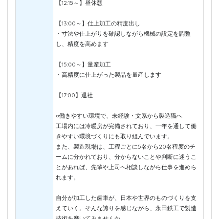
【12:15～】昼休憩
【13:00～】仕上加工の精度出し
・寸法や仕上がりを確認しながら機械の設定を調整
し、精度を高めます
【15:00～】量産加工
・高精度に仕上がった製品を量産します
【17:00】退社
○働きやすい環境で、未経験・文系から製造職へ
工場内には冷暖房が完備されており、一年を通して働
きやすい環境づくりにも取り組んでいます。
また、製造現場は、工程ごとに5名から20名程度のチ
ームに分かれており、分からないことや判断に迷うこ
とがあれば、先輩や上司へ相談しながら仕事を進めら
れます。
自分が加工した歯車が、日本や世界のものづくりを支
えていく。そんな誇りを感じながら、永田鉄工で製造
技術を磨いてみませんか。