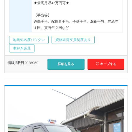
★最高月収42万円可★
【手当等】
通勤手当、配偶者手当、子供手当、深夜手当、昇給年
１回、賞与年２回など
地元知名度バツグン
資格取得支援制度あり
車好き必見
情報掲載日 2026.06.01
詳細を見る
キープする