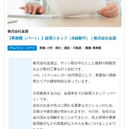
株式会社金源
【事務職（パート）】経理スタッフ（未経験可）｜株式会社金源
アルバイト・パート
業種: 小売・商社
建設・不動産
|
職種: 事務職
|
株式会社金源は、サッシ類を中心とした建材の卸販売
および取付工事を行う会社です。
LIXIL（リクシル）の一次代理店として、東愛知〜西静
岡エリアの建材供給も担っています。
今回募集するのは、金源本社での経理スタッフ（パー
ト）です。
会社のお金や売上に関わる重要なポジションのため、
正確さや責任感が求められますが、その分、会社のお
金の流れを理解することができたり、売上管理や事務
処理能力などの実践的なスキルを身につけることがで