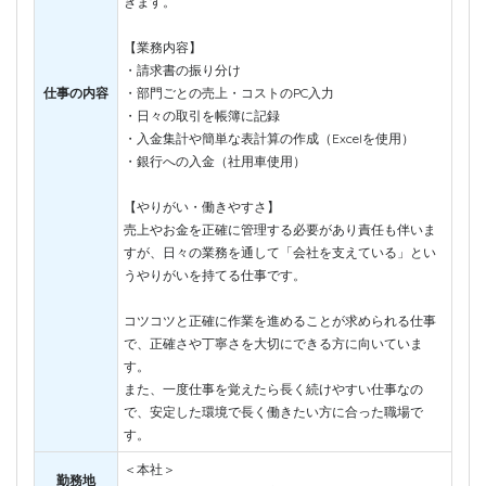
きます。
【業務内容】
・請求書の振り分け
仕事の内容
・部門ごとの売上・コストのPC入力
・日々の取引を帳簿に記録
・入金集計や簡単な表計算の作成（Excelを使用）
・銀行への入金（社用車使用）
【やりがい・働きやすさ】
売上やお金を正確に管理する必要があり責任も伴いま
すが、日々の業務を通して「会社を支えている」とい
うやりがいを持てる仕事です。
コツコツと正確に作業を進めることが求められる仕事
で、正確さや丁寧さを大切にできる方に向いていま
す。
また、一度仕事を覚えたら長く続けやすい仕事なの
で、安定した環境で長く働きたい方に合った職場で
す。
＜本社＞
勤務地