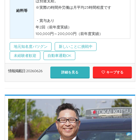
は別途支給。
※実際の時間外労働は月平均25時間程度です
給料等
・賞与あり
年2回（前年度実績）
100,000円～200,000円（前年度実績）
地元知名度バツグン
新しいことに挑戦中
未経験者歓迎
自動車通勤OK
情報掲載日 2026.06.26
詳細を見る
キープする