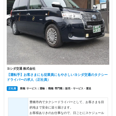
ヨシダ交通 株式会社
【運転手】お客さまにも従業員にもやさしいヨシダ交通のタクシー
ドライバーの求人（正社員）
正社員
業種: サービス
運輸
|
職種: 専門職
販売・サービス・運送
|
|
豊橋市内でタクシードライバーとして、お客さまを目
的地まで安全に送り届けます。
お客様ありきのお仕事なので、日ごとにスケジュール