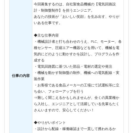
今回募集するのは、自社製食品機械の【電気回路設
計・制御盤制作】を担うエンジニア。
あなたの技術が「おいしい笑顔」を生み出す、やりが
いある仕事です。
◆主な仕事内容
・機械設計者と打ち合わせのうえ、PLC、モーター、各
種センサー、圧縮エアー機器などを用いて、機械を電
気的にどのように動かすかを設計し、プログラムを作
成する
・電気回路図に基づいた部品・電材の選定や発注
・機械を動かす制御盤の制作、機械への電気配線・実
仕事の内容
装作業
・お客様である食品メーカーの工場にて試運転等に立
ち会い、フォローアップを行う
⇒難しく聞こえるかもしれませんが、全くの異業種か
ら入社し、エンジニアとして活躍している先輩もたく
さんいますので、安心してください！
◆やりがいポイント
・設計から配線・稼働確認まで一貫して携われるか