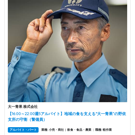
大一青果 株式会社
【16:00～22:00週5アルバイト】地域の食を支える“大一青果”の野依
支所の守衛（警備員）
アルバイト・パート
業種: 小売・商社
飲食・食品・農業
|
職種: 軽作業
|