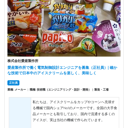
株式会社愛産製作所
愛産製作所で働く電気制御設計エンジニアを募集（正社員）| 確か
な技術で日本中のアイスクリームを楽しく、美味しく
正社員
業種: メーカー
|
職種: 技術職（エンジニアリング・設計・開発）
製造・工場
|
私たちは、アイスクリームをカップやコーンへ充填す
る機械で国内シェアNo.1のメーカーです。全国の大手食
品メーカーとも取引しており、国内で流通する多くの
アイスが、実は当社の機械で作られています。