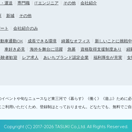
ス・運送
専門職
ITエンジニア
その他
会社紹介
原
新城
その他
パート
会社紹介のみ
動車通勤OK
成長できる環境
綺麗なオフィス
新しいことに挑戦中
車好き必見
海外を舞台に活躍
急募
資格取得支援制度あり
経
経験者歓迎
レア求人
あいちブランド認定企業
福利厚生が充実
女
話題のイベントや旬なニュースなど東三河で《暮らす》《働く》《遊ぶ》ために
にご利用いただくため、登録制はとっておりません。どなたでも、無料でご
Copyright (C) 2017-2026 TASUKI Co.,Ltd. All Rights Reserved.