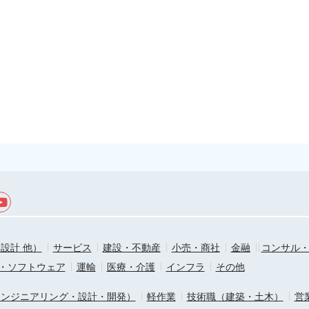
設計 他）
サービス
建設・不動産
小売・商社
金融
コンサル
T・ソフトウェア
運輸
医療・介護
インフラ
その他
エンジニアリング・設計・開発）
軽作業
技術職（建築・土木）
営