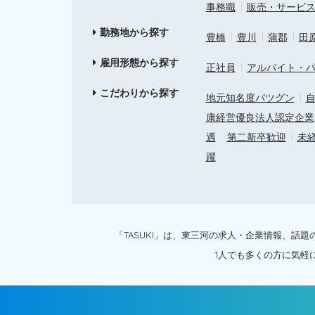
事務職
販売・サービ
勤務地から探す
豊橋
豊川
蒲郡
田
雇用形態から探す
正社員
アルバイト・
こだわりから探す
地元知名度バツグン
自
康経営優良法人認定企業
遇
第二新卒歓迎
未
躍
「TASUKI」は、東三河の求人・企業情報、
1人でも多くの方に気軽