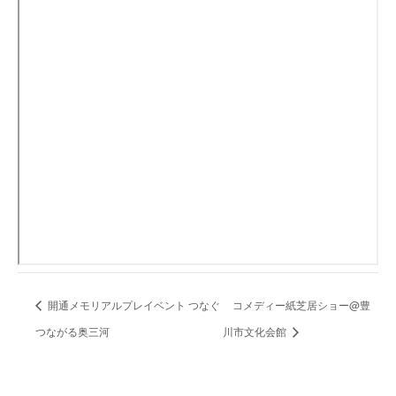
開通メモリアルプレイベント つなぐ
コメディー紙芝居ショー@豊
つながる奥三河
川市文化会館