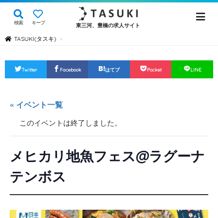
検索
キープ
東三河、豊橋の求人サイト
TASUKI(タスキ)
›
Twitter
Facebook
はてブ
Pocket
LINE
« イベント一覧
このイベントは終了しました。
メヒカリ地魚フェス@ラグーナ
テンボス