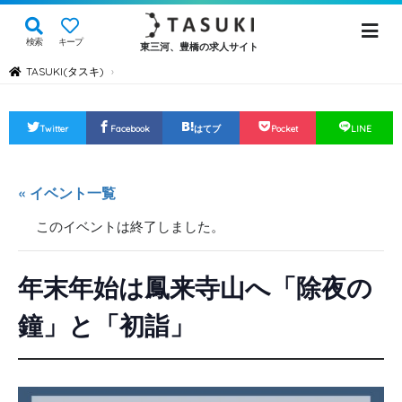
検索
キープ
東三河、豊橋の求人サイト
TASUKI(タスキ)
›
Twitter
Facebook
はてブ
Pocket
LINE
« イベント一覧
このイベントは終了しました。
年末年始は鳳来寺山へ「除夜の
鐘」と「初詣」