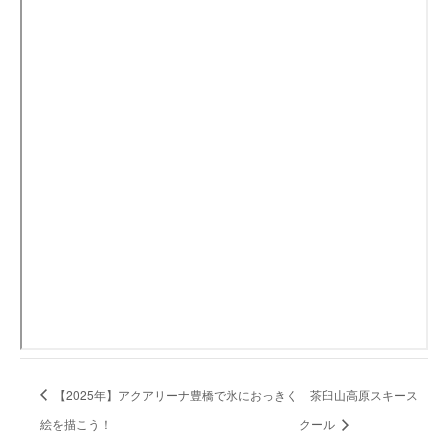
【2025年】アクアリーナ豊橋で氷におっきく
茶臼山高原スキース
絵を描こう！
クール