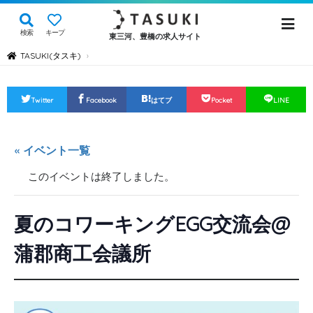
検索
キープ
東三河、豊橋の求人サイト
TASUKI(タスキ)
›
Twitter
Facebook
はてブ
Pocket
LINE
« イベント一覧
このイベントは終了しました。
夏のコワーキングEGG交流会@
蒲郡商工会議所