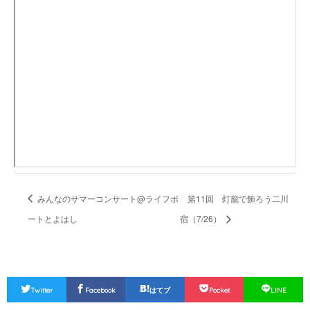
みんなのサマーコンサート@ライフポ
第11回 灯籠で飾ろう二川
ートとよはし
宿（7/26）
Twitter
Facebook
はてブ
Pocket
LINE