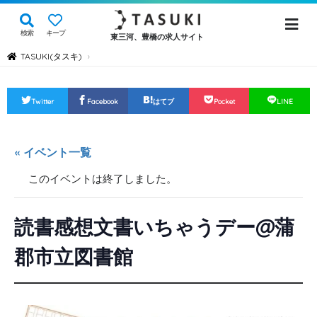
検索
キープ
東三河、豊橋の求人サイト
TASUKI(タスキ)
›
Twitter
Facebook
はてブ
Pocket
LINE
« イベント一覧
このイベントは終了しました。
読書感想文書いちゃうデー@蒲
郡市立図書館