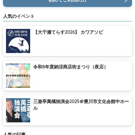
人気のイベント
【大千瀬てらす2026】 カワアソビ
令和8年度納涼商店街まつり（夜店）
三遊亭萬橘独演会2025＠豊川市文化会館中ホー
ル
人気の記事