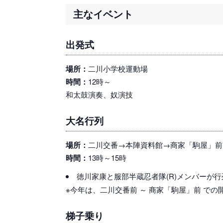
主なイベント
出発式
場所：
二川小学校運動場
時間：
12時～
和太鼓演奏、奴演技
大名行列
場所：
二川交番→本陣資料館→商家「駒屋」前
時間：
13時～15時
徳川家康と服部半蔵忍者隊(R)メンバーが
※今年は、二川交番前 ～ 商家「駒屋」前 での
梯子乗り