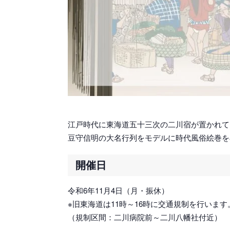
江戸時代に東海道五十三次の二川宿が置かれて
豆守信明の大名行列をモデルに時代風俗絵巻を
開催日
令和6年11月4日（月・振休）
※旧東海道は11時～16時に交通規制を行います
（規制区間：二川病院前～二川八幡社付近）