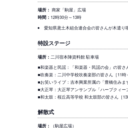
場所：
商家「駒屋」広場
時間：
12時30分～13時
愛知県鳶土木組合連合会の皆さんが木遣り
特設ステージ
場所：
二川宿本陣資料館 駐車場
■和楽器と民謡：「和楽器・民謡の会」の皆さん［
■吹奏楽：二川中学校吹奏楽部の皆さん［11時～
■お笑いライブ：吉本興業所属の「豊橋住みます
■大正琴：大正琴アンサンブル「ハープクィーン
■和太鼓：桜丘高等学校 和太鼓部の皆さん［13時
解散式
場所：
（駒屋広場）