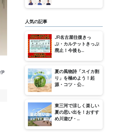
人気の記事
JR名古屋往復きっ
ぷ・カルテットきっぷ
廃止！今後も...
夏の風物詩「スイカ割
平伊
り」を極めよう！起
源・コツ・公...
東三河で涼しく楽しい
夏の思い出を！おすす
め川遊び・...