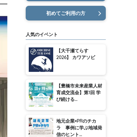
初めてご利用の方
人気のイベント
【大千瀬てらす
2026】 カワアソビ
【豊橋市未来産業人材
育成交流会】第1回 学
び続ける...
地元企業×PRのチカ
ラ 事例に学ぶ地域発
信のヒント...