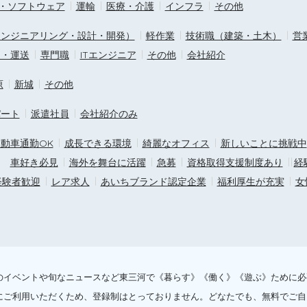
T・ソフトウェア
運輸
医療・介護
インフラ
その他
エンジニアリング・設計・開発）
軽作業
技術職（建築・土木）
営
ス・運送
専門職
ITエンジニア
その他
会社紹介
原
新城
その他
パート
派遣社員
会社紹介のみ
動車通勤OK
成長できる環境
綺麗なオフィス
新しいことに挑戦中
車好き必見
海外を舞台に活躍
急募
資格取得支援制度あり
経
経験者歓迎
レア求人
あいちブランド認定企業
福利厚生が充実
女
話題のイベントや旬なニュースなど東三河で《暮らす》《働く》《遊ぶ》ために
にご利用いただくため、登録制はとっておりません。どなたでも、無料でご