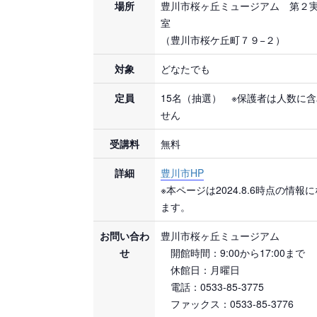
場所
豊川市桜ヶ丘ミュージアム 第２
室
（豊川市桜ケ丘町７９−２）
対象
どなたでも
定員
15名（抽選） ※保護者は人数に
せん
受講料
無料
詳細
豊川市HP
※本ページは2024.8.6時点の情報
ます。
お問い合わ
豊川市桜ヶ丘ミュージアム
せ
開館時間：9:00から17:00まで
休館日：月曜日
電話：0533-85-3775
ファックス：0533-85-3776