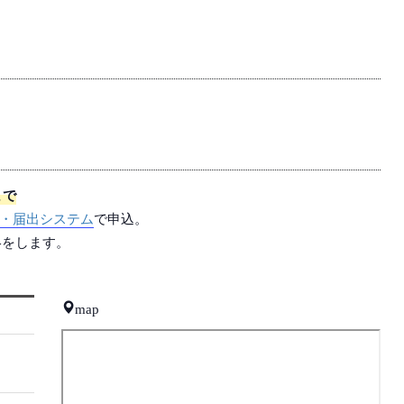
まで
・届出システム
で申込。
絡をします。
map