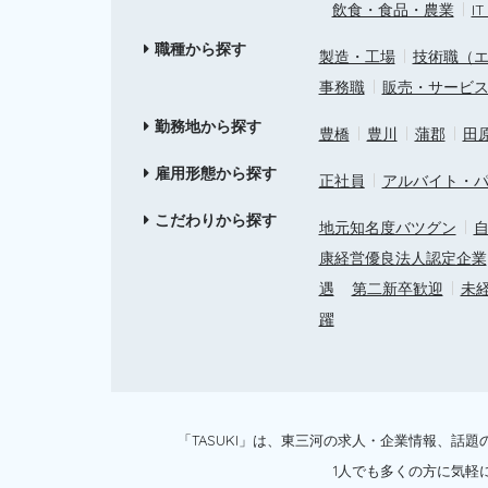
飲食・食品・農業
I
職種から探す
製造・工場
技術職（
事務職
販売・サービ
勤務地から探す
豊橋
豊川
蒲郡
田
雇用形態から探す
正社員
アルバイト・
こだわりから探す
地元知名度バツグン
自
康経営優良法人認定企業
遇
第二新卒歓迎
未
躍
「TASUKI」は、東三河の求人・企業情報、
1人でも多くの方に気軽