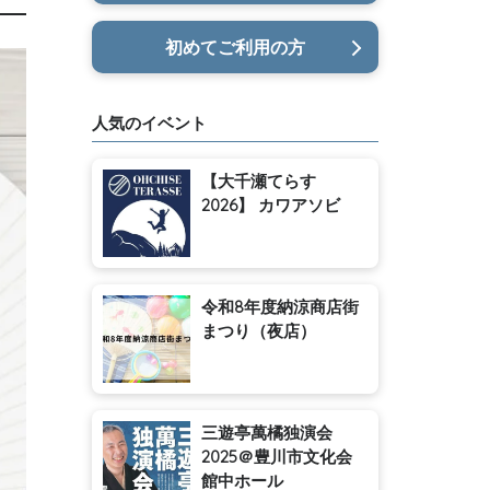
初めてご利用の方
人気のイベント
【大千瀬てらす
2026】 カワアソビ
令和8年度納涼商店街
まつり（夜店）
三遊亭萬橘独演会
2025＠豊川市文化会
館中ホール