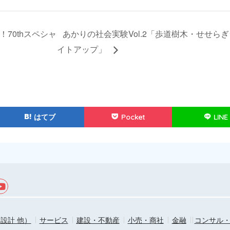
70thスペシャ
あかりの社会実験Vol.2「歩道樹木・せせらぎ
イトアップ」
はてブ
Pocket
LINE
設計 他）
サービス
建設・不動産
小売・商社
金融
コンサル