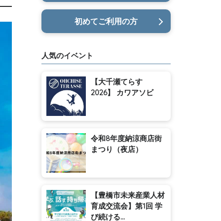
初めてご利用の方
人気のイベント
【大千瀬てらす
2026】 カワアソビ
令和8年度納涼商店街
まつり（夜店）
【豊橋市未来産業人材
育成交流会】第1回 学
び続ける...