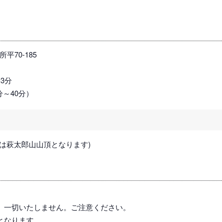
70-185
3分
分～40分）
は萩太郎山山頂となります)
。
、一切いたしません。ご注意ください。
となります。