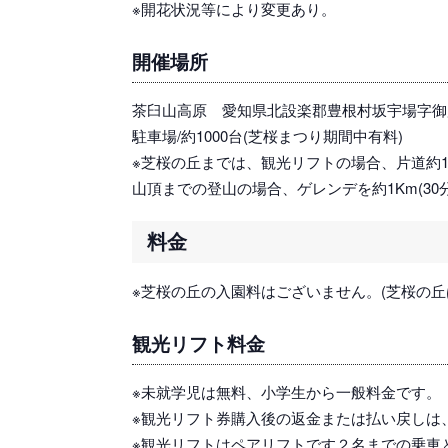
※開花状況等により変更あり。
開催場所
茶臼山高原 愛知県北設楽郡豊根村坂宇場字御所平
駐車場/約1000台(芝桜まつり期間中有料)
※芝桜の丘までは、観光リフトの場合、片道約1
山頂までの登山の場合、ゲレンデを約1Km(30
料金
※芝桜の丘の入園料はございません。(芝桜の丘
観光リフト料金
※未就学児は無料、小学生から一般料金です
※観光リフト券購入後の返金または払い戻しは
※観光リフトはペアリフトです２名までの乗車