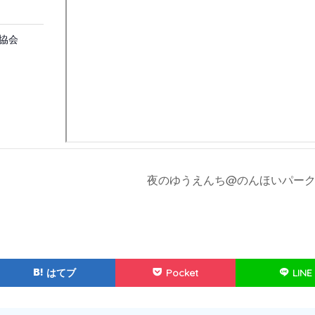
協会
夜のゆうえんち@のんほいパー
はてブ
Pocket
LINE