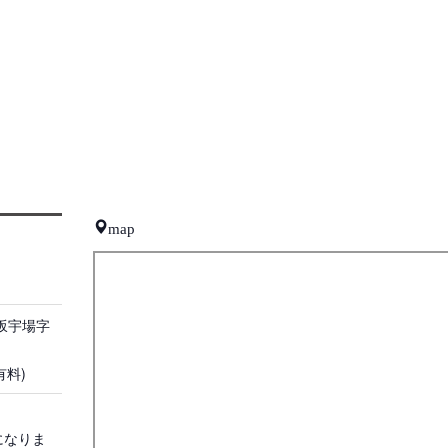
map
坂宇場字
有料)
報になりま