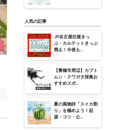
人気の記事
JR名古屋往復きっ
ぷ・カルテットきっぷ
廃止！今後も...
【豊橋市周辺】カブト
ムシ・クワガタ採集お
すすめスポ...
夏の風物詩「スイカ割
り」を極めよう！起
源・コツ・公...