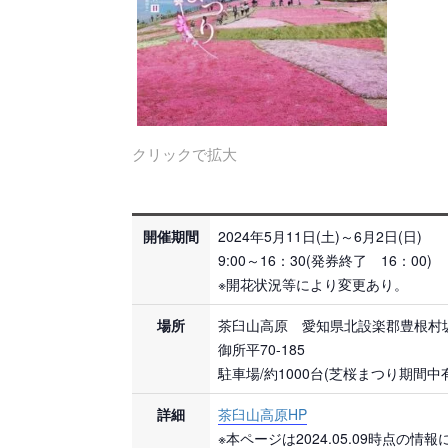
クリックで拡大
開催期間
2024年5月11日(土)～6月2日(日)
9:00～16：30(発券終了 16：00)
※開花状況等により変更あり。
場所
茶臼山高原 愛知県北設楽郡豊根村
御所平70-185
駐車場/約1000台(芝桜まつり期間中
詳細
茶臼山高原HP
※本ページは2024.05.09時点の情