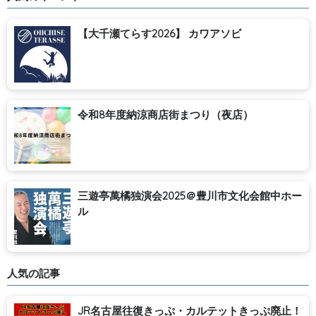
【大千瀬てらす2026】 カワアソビ
令和8年度納涼商店街まつり（夜店）
三遊亭萬橘独演会2025＠豊川市文化会館中ホー
ル
人気の記事
JR名古屋往復きっぷ・カルテットきっぷ廃止！