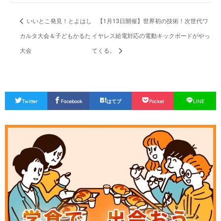
いいとこ発見！とよはし
【1月13日開催】世界初の技術！次世代ワ
カルタ大会＆子どもかるた
イヤレス給電対応の電動キックボードがやっ
大会
てくる。
Twitter
Facebook
はてブ
Pocket
LINE