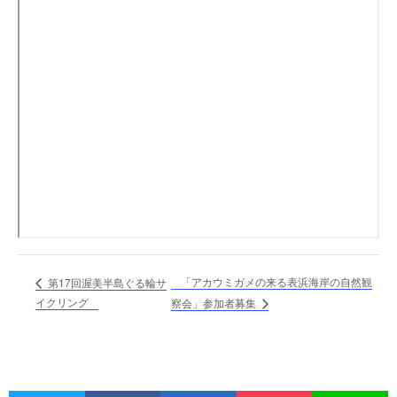
「アカウミガメの来る表浜海岸の自然観
第17回渥美半島ぐる輪サ
イクリング
察会」参加者募集