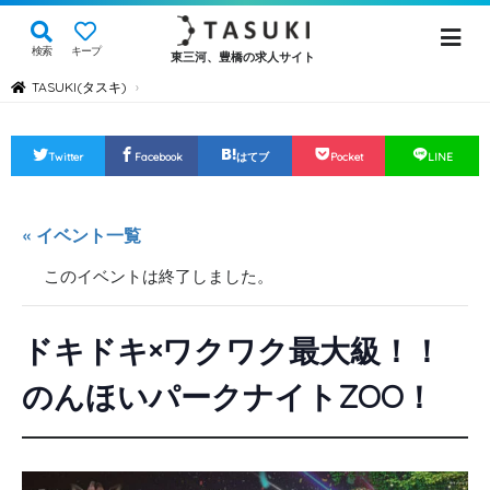
検索
キープ
東三河、豊橋の求人サイト
TASUKI(タスキ)
›
Twitter
Facebook
はてブ
Pocket
LINE
« イベント一覧
このイベントは終了しました。
ドキドキ×ワクワク最大級！！
のんほいパークナイトZOO！