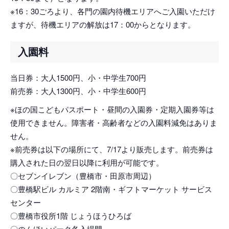
※16：30ごろより、各門の園内待機エリアへご入園いただけ
ますが、待機エリアの解放は17：00からとなります。
入園料
当日券：大人1500円、小・中学生700円
前売券：大人1300円、小・中学生600円
※ほの国こどもパスポート・昼間の入園券・定期入園券等は
使用できません。障害者・高齢者などの入園料減免はありま
せん。
※前売券は以下の場所にて、7/17より販売します。前売券は
購入された日の翌日以降に利用が可能です。
〇セブンイレブン（豊橋市・田原市周辺）
〇豊橋駅ビル カルミア 2階南・ギフトマーケット サービス
センター
〇豊橋市役所1階 じょうほうひろば
〇のんほいパーク各入場門