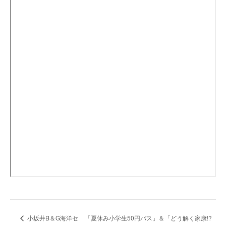
小坂井B＆G海洋セ
「夏休み小学生50円バス」＆「どう解く家康!?