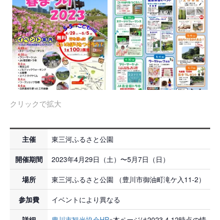
クリックで拡大
主催
東三河ふるさと公園
開催期間
2023年4月29日（土）〜5月7日（日）
場所
東三河ふるさと公園 （豊川市御油町滝ケ入11-2）
参加費
イベントにより異なる
詳細
豊川市観光協会HP
※本ページは2023.4.12時点の情