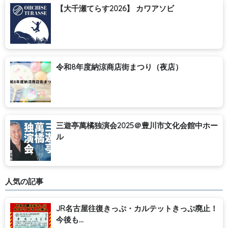
【大千瀬てらす2026】 カワアソビ
令和8年度納涼商店街まつり（夜店）
三遊亭萬橘独演会2025＠豊川市文化会館中ホー
ル
人気の記事
JR名古屋往復きっぷ・カルテットきっぷ廃止！
今後も...