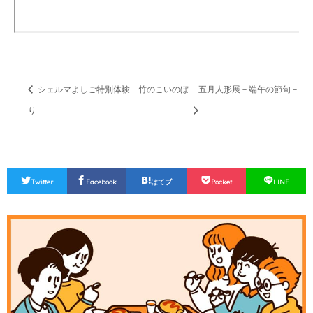
シェルマよしご特別体験 竹のこいのぼ
五月人形展－端午の節句－
り
Twitter
Facebook
はてブ
Pocket
LINE