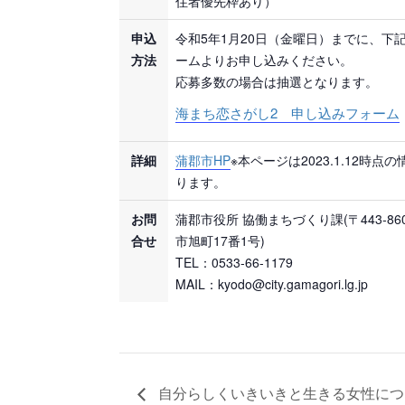
住者優先枠あり）
申込
令和5年1月20日（金曜日）までに、下
方法
ームよりお申し込みください。
応募多数の場合は抽選となります。
海まち恋さがし2 申し込みフォーム
詳細
蒲郡市HP
※本ページは2023.1.12時点
ります。
お問
蒲郡市役所 協働まちづくり課(〒443-860
合せ
市旭町17番1号)
TEL：0533-66-1179
MAIL：kyodo@city.gamagori.lg.jp
自分らしくいきいきと生きる女性につ