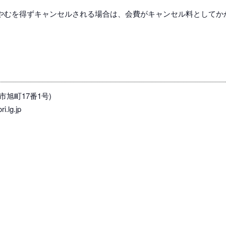
やむを得ずキャンセルされる場合は、会費がキャンセル料としてか
市旭町17番1号)
.lg.jp