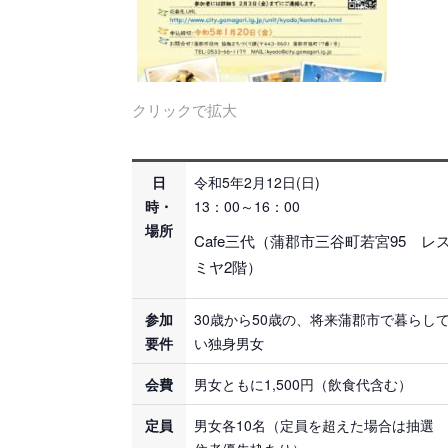
クリックで拡大
日
令和5年2月12日(日)
時・
13：00～16：00
場所
Cafe三代（蒲郡市三谷町若宮95 レ
ミヤ2階）
参加
30歳から50歳の、将来蒲郡市で暮らし
要件
い独身男女
会費
男女ともに1,500円（飲食代含む）
定員
男女各10名（定員を超えた場合は抽選