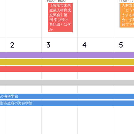
14:00
-
16:00
14:00
-
15
【豊橋市未来
人材育
産業人材育成
「どう
交流会】第1
うする
回 学び続け
会」@
る組織とは何
民プラ
か
6
6
6
6
2
3
4
5
イ
イ
イ
イ
ベ
ベ
ベ
ベ
ン
ン
ン
ン
ト,
ト,
ト,
ト,
命の海科学館
蒲郡市生命の海科学館