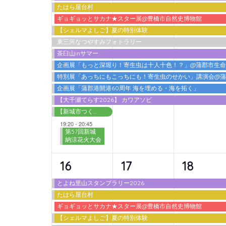
たはら屋台村
ベ
ベ
ベ
ギョギョッとサカナ★スター展@豊橋市自然史博物館
ン
ン
ン
【シェルマよしご】夏の特別体験
東三河なつやすみフォトラリー
ト,
ト,
ト,
茶臼山inサマー
企画展「もっと深堀り！寄生虫は十人十色！？」@蒲郡市生
特別展「あっちにもこっちにも！寄生虫のせかい」講演会@
企画展「蒲郡港開港60周年 海を埋める・海を拓く」
【大千瀬てらす2026】 カワアソビ
【新城市つくで交流館】わくわく広場 2026夏
19:20
-
20:45
第57回新城
納涼花火大会
10
9
9
16
17
18
イ
イ
イ
とよね里山スタンプラリー2026
たはら屋台村
ベ
ベ
ベ
ギョギョッとサカナ★スター展@豊橋市自然史博物館
ン
ン
ン
【シェルマよしご】夏の特別体験