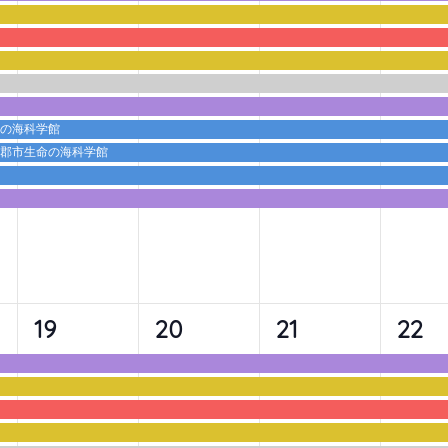
ベ
ベ
ベ
ベ
ン
ン
ン
ン
ト,
ト,
ト,
ト,
命の海科学館
蒲郡市生命の海科学館
9
9
9
10
19
20
21
22
イ
イ
イ
イ
ベ
ベ
ベ
ベ
ン
ン
ン
ン