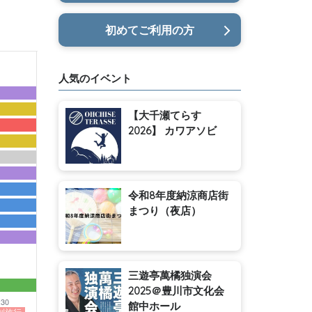
初めてご利用の方
人気のイベント
【大千瀬てらす
2026】 カワアソビ
令和8年度納涼商店街
まつり（夜店）
三遊亭萬橘独演会
2025＠豊川市文化会
:30
館中ホール