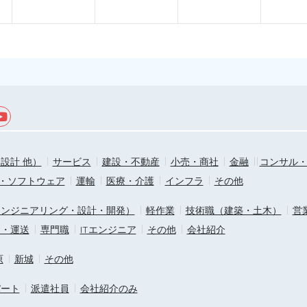
設計 他）
サービス
建設・不動産
小売・商社
金融
コンサル
T・ソフトウェア
運輸
医療・介護
インフラ
その他
エンジニアリング・設計・開発）
軽作業
技術職（建築・土木）
営
ス・運送
専門職
ITエンジニア
その他
会社紹介
原
新城
その他
パート
派遣社員
会社紹介のみ