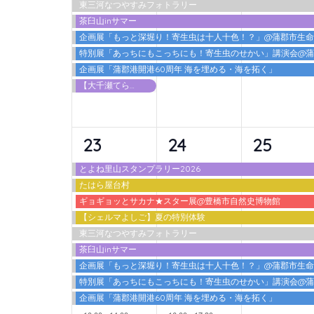
東三河なつやすみフォトラリー
ト,
ト,
ト,
茶臼山inサマー
企画展「もっと深堀り！寄生虫は十人十色！？」@蒲郡市生
特別展「あっちにもこっちにも！寄生虫のせかい」講演会@
企画展「蒲郡港開港60周年 海を埋める・海を拓く」
【大千瀬てらす2026】 カワアソビ
10
10
9
23
24
25
イ
イ
イ
とよね里山スタンプラリー2026
たはら屋台村
ベ
ベ
ベ
ギョギョッとサカナ★スター展@豊橋市自然史博物館
ン
ン
ン
【シェルマよしご】夏の特別体験
東三河なつやすみフォトラリー
ト,
ト,
ト,
茶臼山inサマー
企画展「もっと深堀り！寄生虫は十人十色！？」@蒲郡市生
特別展「あっちにもこっちにも！寄生虫のせかい」講演会@
企画展「蒲郡港開港60周年 海を埋める・海を拓く」