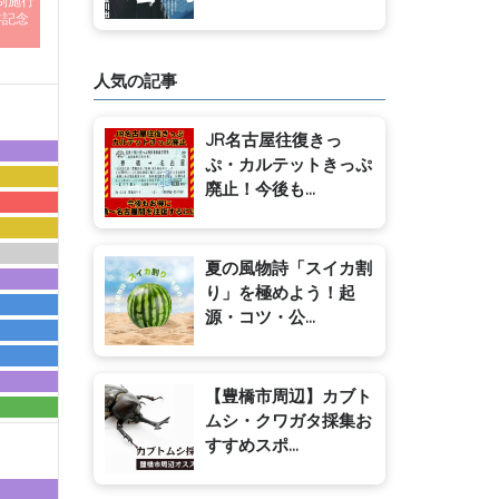
制施行
年記念
人気の記事
JR名古屋往復きっ
ぷ・カルテットきっぷ
廃止！今後も...
夏の風物詩「スイカ割
り」を極めよう！起
源・コツ・公...
【豊橋市周辺】カブト
ムシ・クワガタ採集お
すすめスポ...