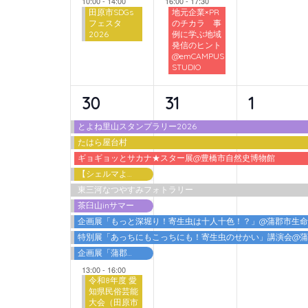
10:00
-
14:00
16:00
-
17:30
田原市SDGs
地元企業×PR
フェスタ
のチカラ 事
2026
例に学ぶ地域
発信のヒント
@emCAMPUS
STUDIO
10
6
6
30
31
1
イ
イ
イ
とよね里山スタンプラリー2026
たはら屋台村
ベ
ベ
ベ
ギョギョッとサカナ★スター展@豊橋市自然史博物館
ン
ン
ン
【シェルマよしご】夏の特別体験
東三河なつやすみフォトラリー
ト,
ト,
ト,
茶臼山inサマー
企画展「もっと深堀り！寄生虫は十人十色！？」@蒲郡市生
特別展「あっちにもこっちにも！寄生虫のせかい」講演会@
企画展「蒲郡港開港60周年 海を埋める・海を拓く」
13:00
-
16:00
令和8年度 愛
知県民俗芸能
大会（田原市