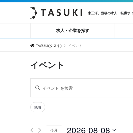
東三河、豊橋の求人・転職サ
求人・企業を探す
›
TASUKI(タスキ)
イベント
イベント
イ
キ
ベ
ー
ン
ワ
Filters
Changing
地域
ト
ー
any
ド
を
of
2026-08-08
を
検
今月
the