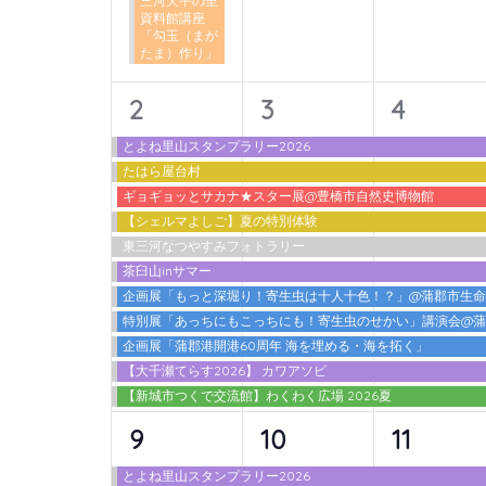
三河天平の里
ン
資料館講座
「勾玉（まが
ト
たま）作り」
を
検
11
11
11
2
3
4
索
イ
イ
イ
とよね里山スタンプラリー2026
し
たはら屋台村
ベ
ベ
ベ
ま
ギョギョッとサカナ★スター展@豊橋市自然史博物館
ン
ン
ン
す。
【シェルマよしご】夏の特別体験
東三河なつやすみフォトラリー
ト,
ト,
ト,
茶臼山inサマー
企画展「もっと深堀り！寄生虫は十人十色！？」@蒲郡市生
特別展「あっちにもこっちにも！寄生虫のせかい」講演会@
企画展「蒲郡港開港60周年 海を埋める・海を拓く」
【大千瀬てらす2026】 カワアソビ
【新城市つくで交流館】わくわく広場 2026夏
12
10
10
9
10
11
イ
イ
イ
とよね里山スタンプラリー2026