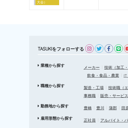
大会）
TASUKIをフォローする
業種から探す
メーカー
技術（加工・
飲食・食品・農業
I
職種から探す
製造・工場
技術職（
事務職
販売・サービ
勤務地から探す
豊橋
豊川
蒲郡
田
雇用形態から探す
正社員
アルバイト・