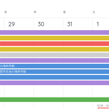
ナ
ビ
水
木
金
土
ゲ
ー
11
11
11
12
29
30
31
1
シ
イ
イ
イ
イ
ョ
ベ
ベ
ベ
ベ
ン
ン
ン
ン
ン
ト,
ト,
ト,
ト,
命の海科学館
蒲郡市生命の海科学館
15:00
-
16