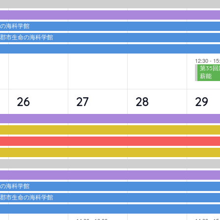
ト,
ト,
ト,
ト,
命の海科学館
蒲郡市生命の海科学館
12:30
-
15
第35回
薪能
9
10
9
10
26
27
28
29
イ
イ
イ
イ
ベ
ベ
ベ
ベ
ン
ン
ン
ン
ト,
ト,
ト,
ト,
命の海科学館
蒲郡市生命の海科学館