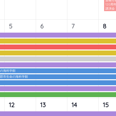
豊橋市
120周
講演会
11
11
11
11
5
6
7
8
イ
イ
イ
イ
ベ
ベ
ベ
ベ
ン
ン
ン
ン
ト,
ト,
ト,
ト,
命の海科学館
蒲郡市生命の海科学館
10
10
10
10
12
13
14
15
イ
イ
イ
イ