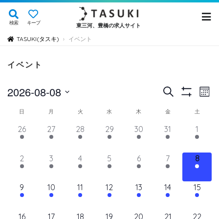
検索
キープ
東三河、豊橋の求人サイト
TASUKI(タスキ)
イベント
›
イベント
イ
イ
2026-08-08
検
Mont
Show
ベ
索
ベ
日
Filters
イ
日
月
火
水
木
金
土
ン
付
ン
ト
ベ
14
11
11
11
11
11
12
26
27
28
29
30
31
1
を
ト
ビ
イ
イ
イ
イ
イ
イ
イ
ン
選
ュ
ベ
ベ
ベ
ベ
ベ
を
ベ
ベ
11
11
11
11
11
11
11
2
3
4
5
6
7
8
ト
択
ン
ン
ン
ン
ン
ン
ン
ー
検
イ
イ
イ
イ
イ
イ
イ
の
ト,
ト,
ト,
ト,
ト,
ト,
ト,
ナ
ベ
ベ
ベ
ベ
ベ
ベ
ベ
索
12
10
10
10
10
10
10
9
10
11
12
13
14
15
ビ
カ
ン
ン
ン
ン
ン
ン
ン
イ
イ
イ
イ
イ
イ
イ
し
ゲ
ト,
ト,
ト,
ト,
ト,
ト,
ト,
レ
ベ
ベ
ベ
ベ
ベ
ベ
ベ
ー
10
9
9
9
9
9
10
16
17
18
19
20
21
22