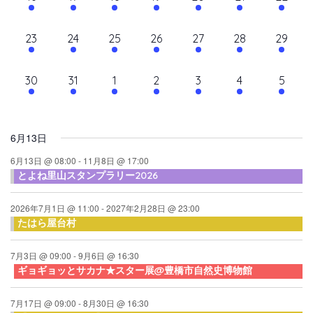
て
ン
ン
ン
ン
ン
ン
ン
ン
シ
イ
イ
イ
イ
イ
イ
イ
ナ
ト,
ト,
ト,
ト,
ト,
ト,
ト,
ダ
ベ
ベ
ベ
ベ
ベ
ベ
ベ
ョ
10
10
9
9
10
9
10
23
24
25
26
27
28
29
ビ
ン
ン
ン
ン
ン
ン
ン
ン
ー
イ
イ
イ
イ
イ
イ
イ
ト,
ト,
ト,
ト,
ト,
ト,
ト,
ゲ
ベ
ベ
ベ
ベ
ベ
ベ
ベ
10
6
6
6
6
6
6
30
31
1
2
3
4
5
ン
ン
ン
ン
ン
ン
ン
ー
イ
イ
イ
イ
イ
イ
イ
ト,
ト,
ト,
ト,
ト,
ト,
ト,
シ
ベ
ベ
ベ
ベ
ベ
ベ
ベ
ン
ン
ン
ン
ン
ン
ン
ョ
6月13日
ト,
ト,
ト,
ト,
ト,
ト,
ト,
ン
6月13日 @ 08:00
-
11月8日 @ 17:00
とよね里山スタンプラリー2026
を
表
2026年7月1日 @ 11:00
-
2027年2月28日 @ 23:00
たはら屋台村
示
7月3日 @ 09:00
-
9月6日 @ 16:30
ギョギョッとサカナ★スター展@豊橋市自然史博物館
7月17日 @ 09:00
-
8月30日 @ 16:30