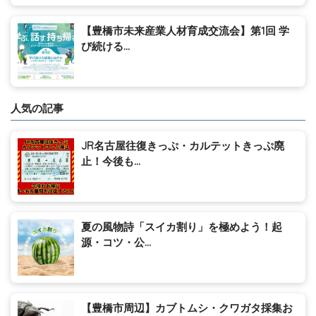
【豊橋市未来産業人材育成交流会】第1回 学
び続ける...
人気の記事
JR名古屋往復きっぷ・カルテットきっぷ廃
止！今後も...
夏の風物詩「スイカ割り」を極めよう！起
源・コツ・公...
【豊橋市周辺】カブトムシ・クワガタ採集お