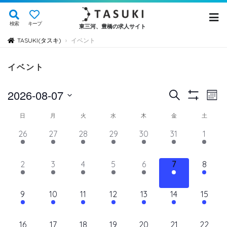
検索
キープ
東三河、豊橋の求人サイト
TASUKI(タスキ)
イベント
›
イベント
イ
イ
2026-08-07
検
Mont
Show
ベ
索
ベ
日
Filters
イ
日
月
火
水
木
金
土
ン
付
ン
ト
ベ
14
11
11
11
11
11
12
26
27
28
29
30
31
1
を
ト
ビ
イ
イ
イ
イ
イ
イ
イ
ン
選
ュ
ベ
ベ
ベ
ベ
ベ
を
ベ
ベ
11
11
11
11
11
11
11
2
3
4
5
6
7
8
ト
択
ン
ン
ン
ン
ン
ン
ン
ー
検
イ
イ
イ
イ
イ
イ
イ
の
ト,
ト,
ト,
ト,
ト,
ト,
ト,
ナ
ベ
ベ
ベ
ベ
ベ
ベ
ベ
索
12
10
10
10
10
10
10
9
10
11
12
13
14
15
ビ
カ
ン
ン
ン
ン
ン
ン
ン
イ
イ
イ
イ
イ
イ
イ
し
ゲ
ト,
ト,
ト,
ト,
ト,
ト,
ト,
レ
ベ
ベ
ベ
ベ
ベ
ベ
ベ
ー
10
9
9
9
9
9
10
16
17
18
19
20
21
22