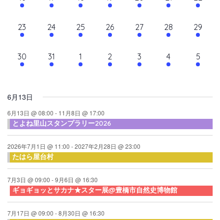
て
ン
ン
ン
ン
ン
ン
ン
ン
シ
イ
イ
イ
イ
イ
イ
イ
ナ
ト,
ト,
ト,
ト,
ト,
ト,
ト,
ダ
ベ
ベ
ベ
ベ
ベ
ベ
ベ
ョ
10
10
9
9
10
9
10
23
24
25
26
27
28
29
ビ
ン
ン
ン
ン
ン
ン
ン
ン
ー
イ
イ
イ
イ
イ
イ
イ
ト,
ト,
ト,
ト,
ト,
ト,
ト,
ゲ
ベ
ベ
ベ
ベ
ベ
ベ
ベ
10
6
6
6
6
6
6
30
31
1
2
3
4
5
ン
ン
ン
ン
ン
ン
ン
ー
イ
イ
イ
イ
イ
イ
イ
ト,
ト,
ト,
ト,
ト,
ト,
ト,
シ
ベ
ベ
ベ
ベ
ベ
ベ
ベ
ン
ン
ン
ン
ン
ン
ン
ョ
6月13日
ト,
ト,
ト,
ト,
ト,
ト,
ト,
ン
6月13日 @ 08:00
-
11月8日 @ 17:00
とよね里山スタンプラリー2026
を
表
2026年7月1日 @ 11:00
-
2027年2月28日 @ 23:00
たはら屋台村
示
7月3日 @ 09:00
-
9月6日 @ 16:30
ギョギョッとサカナ★スター展@豊橋市自然史博物館
7月17日 @ 09:00
-
8月30日 @ 16:30