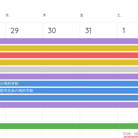
ナ
ビ
水
木
金
土
ゲ
ー
11
11
11
12
29
30
31
1
シ
イ
イ
イ
イ
ョ
ベ
ベ
ベ
ベ
ン
ン
ン
ン
ン
ト,
ト,
ト,
ト,
命の海科学館
蒲郡市生命の海科学館
15:00
-
16