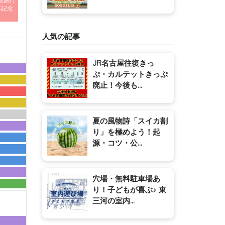
制施行
年記念
人気の記事
JR名古屋往復きっ
ぷ・カルテットきっぷ
廃止！今後も...
夏の風物詩「スイカ割
り」を極めよう！起
源・コツ・公...
穴場・無料駐車場あ
り！子どもが喜ぶ♪ 東
三河の室内...