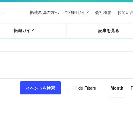
掲載希望の方へ
ご利用ガイド
会社概要
お問い
イト
転職ガイド
記事を見る
イ
イベントを検索
Hide Filters
Month
P
ベ
ン
ト
ビ
ュ
ー