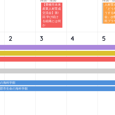
14:00
-
16:00
14:00
-
15
【豊橋市未来
人材育
産業人材育成
「どう
交流会】第1
うする
回 学び続け
会」@
る組織とは何
民プラ
か
6
6
6
6
2
3
4
5
イ
イ
イ
イ
ベ
ベ
ベ
ベ
ン
ン
ン
ン
ト,
ト,
ト,
ト,
命の海科学館
蒲郡市生命の海科学館