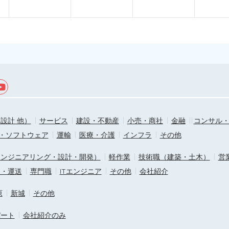
設計 他）
サービス
建設・不動産
小売・商社
金融
コンサル
T・ソフトウェア
運輸
医療・介護
インフラ
その他
エンジニアリング・設計・開発）
軽作業
技術職（建築・土木）
営
ス・運送
専門職
ITエンジニア
その他
会社紹介
原
新城
その他
パート
会社紹介のみ