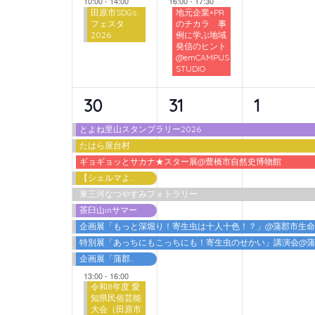
10:00
-
14:00
16:00
-
17:30
田原市SDGs
地元企業×PR
フェスタ
のチカラ 事
2026
例に学ぶ地域
発信のヒント
@emCAMPUS
STUDIO
10
6
6
30
31
1
イ
イ
イ
とよね里山スタンプラリー2026
たはら屋台村
ベ
ベ
ベ
ギョギョッとサカナ★スター展@豊橋市自然史博物館
ン
ン
ン
【シェルマよしご】夏の特別体験
東三河なつやすみフォトラリー
ト,
ト,
ト,
茶臼山inサマー
企画展「もっと深堀り！寄生虫は十人十色！？」@蒲郡市生
特別展「あっちにもこっちにも！寄生虫のせかい」講演会@
企画展「蒲郡港開港60周年 海を埋める・海を拓く」
13:00
-
16:00
令和8年度 愛
知県民俗芸能
大会（田原市