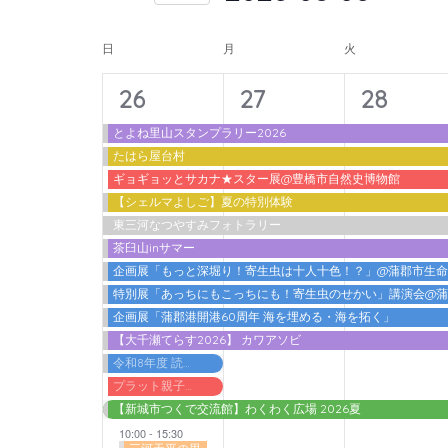
入
form
索
日
力
イ
inputs
付
日
月
火
し
し
will
を
ベ
て
14
11
11
て
26
27
28
cause
選
ン
ナ
く
イ
イ
イ
the
択
とよね里山スタンプラリー2026
ト
だ
ビ
たはら屋台村
list
ベ
ベ
ベ
さ
の
ギョギョッとサカナ★スター展@豊橋市自然史博物館
ゲ
of
ン
ン
ン
【シェルマよしご】夏の特別体験
い。
カ
events
ー
東三河なつやすみフォトラリー
ト,
ト,
ト,
キ
to
レ
茶臼山inサマー
シ
ー
refresh
企画展「もっと深堀り！寄生虫は十人十色！？」@蒲郡市生
ン
ョ
ワ
特別展「あっちにもこっちにも！寄生虫のせかい」講演会@
with
ダ
ン
ー
企画展「蒲郡港開港60周年 海を埋める・海を拓く」
the
【大千瀬てらす2026】 カワアソビ
ー
ド
を
filtered
令和8年度 読書感想文書いちゃうデー@蒲郡市立図書館
で
表
results.
プラット親子わくわくプログラム2026 アガット＆アドリアン『ノ．ルム －ふたりのバランス－』
イ
【新城市つくで交流館】わくわく広場 2026夏
示
ベ
10:00
-
15:30