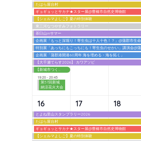
たはら屋台村
ベ
ベ
ベ
ギョギョッとサカナ★スター展@豊橋市自然史博物館
ン
ン
ン
【シェルマよしご】夏の特別体験
東三河なつやすみフォトラリー
ト,
ト,
ト,
茶臼山inサマー
企画展「もっと深堀り！寄生虫は十人十色！？」@蒲郡市生
特別展「あっちにもこっちにも！寄生虫のせかい」講演会@
企画展「蒲郡港開港60周年 海を埋める・海を拓く」
【大千瀬てらす2026】 カワアソビ
【新城市つくで交流館】わくわく広場 2026夏
19:20
-
20:45
第57回新城
納涼花火大会
10
9
9
16
17
18
イ
イ
イ
とよね里山スタンプラリー2026
たはら屋台村
ベ
ベ
ベ
ギョギョッとサカナ★スター展@豊橋市自然史博物館
ン
ン
ン
【シェルマよしご】夏の特別体験