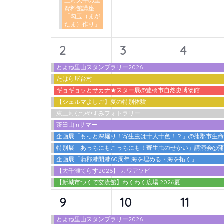
三河天平の里
ン
資料館講座
「勾玉（まが
ト
たま）作り」
を
検
11
11
11
2
3
4
索
イ
イ
イ
とよね里山スタンプラリー2026
し
たはら屋台村
ベ
ベ
ベ
ま
ギョギョッとサカナ★スター展@豊橋市自然史博物館
ン
ン
ン
す。
【シェルマよしご】夏の特別体験
東三河なつやすみフォトラリー
ト,
ト,
ト,
茶臼山inサマー
企画展「もっと深堀り！寄生虫は十人十色！？」@蒲郡市生
特別展「あっちにもこっちにも！寄生虫のせかい」講演会@
企画展「蒲郡港開港60周年 海を埋める・海を拓く」
【大千瀬てらす2026】 カワアソビ
【新城市つくで交流館】わくわく広場 2026夏
12
10
10
9
10
11
イ
イ
イ
とよね里山スタンプラリー2026