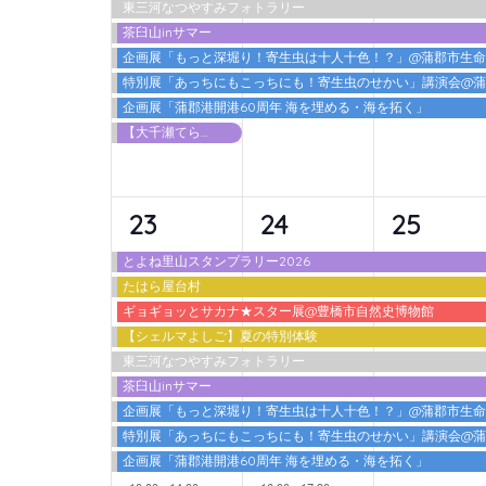
東三河なつやすみフォトラリー
ト,
ト,
ト,
茶臼山inサマー
企画展「もっと深堀り！寄生虫は十人十色！？」@蒲郡市生
特別展「あっちにもこっちにも！寄生虫のせかい」講演会@
企画展「蒲郡港開港60周年 海を埋める・海を拓く」
【大千瀬てらす2026】 カワアソビ
10
10
9
23
24
25
イ
イ
イ
とよね里山スタンプラリー2026
たはら屋台村
ベ
ベ
ベ
ギョギョッとサカナ★スター展@豊橋市自然史博物館
ン
ン
ン
【シェルマよしご】夏の特別体験
東三河なつやすみフォトラリー
ト,
ト,
ト,
茶臼山inサマー
企画展「もっと深堀り！寄生虫は十人十色！？」@蒲郡市生
特別展「あっちにもこっちにも！寄生虫のせかい」講演会@
企画展「蒲郡港開港60周年 海を埋める・海を拓く」