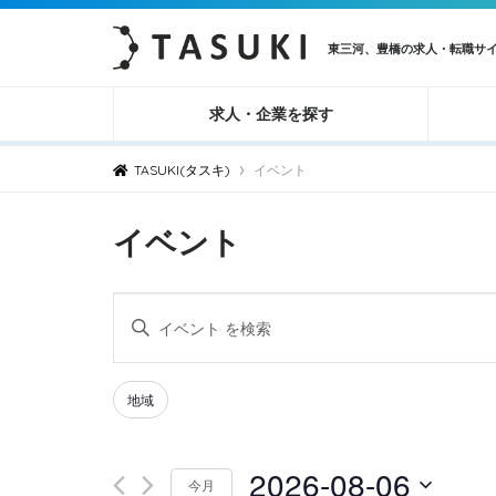
東三河、豊橋の求人・転職サ
求人・企業を探す
›
TASUKI(タスキ)
イベント
イベント
イ
キ
ベ
ー
ン
ワ
Filters
Changing
地域
ト
ー
any
ド
を
of
2026-08-06
を
検
今月
the