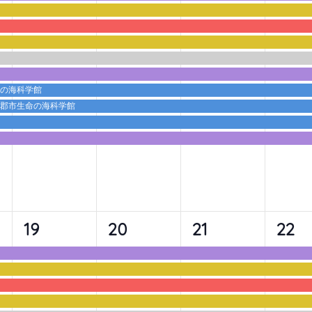
ベ
ベ
ベ
ベ
ン
ン
ン
ン
ト,
ト,
ト,
ト,
命の海科学館
蒲郡市生命の海科学館
9
9
9
10
19
20
21
22
イ
イ
イ
イ
ベ
ベ
ベ
ベ
ン
ン
ン
ン