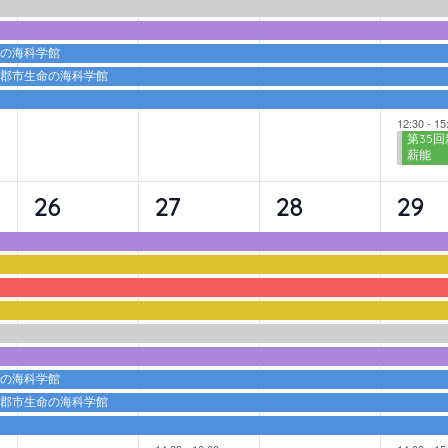
ト,
ト,
ト,
ト,
命の海科学館
蒲郡市生命の海科学館
12:30
-
15
第35回
薪能
9
10
9
10
26
27
28
29
イ
イ
イ
イ
ベ
ベ
ベ
ベ
ン
ン
ン
ン
ト,
ト,
ト,
ト,
命の海科学館
蒲郡市生命の海科学館