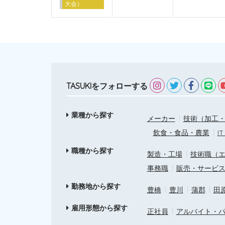
大会）
TASUKIをフォローする
業種から探す
メーカー
技術（加工・
飲食・食品・農業
I
職種から探す
製造・工場
技術職（
事務職
販売・サービ
勤務地から探す
豊橋
豊川
蒲郡
田
雇用形態から探す
正社員
アルバイト・