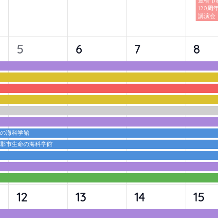
豊橋市
120周
講演会
11
11
11
11
5
6
7
8
イ
イ
イ
イ
ベ
ベ
ベ
ベ
ン
ン
ン
ン
ト,
ト,
ト,
ト,
命の海科学館
蒲郡市生命の海科学館
10
10
10
10
12
13
14
15
イ
イ
イ
イ