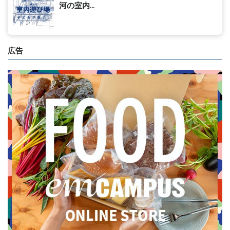
河の室内...
広告