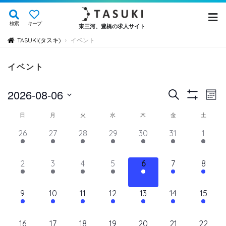
検索
キープ
東三河、豊橋の求人サイト
TASUKI(タスキ)
イベント
›
イベント
イ
イ
2026-08-06
検
Mont
Show
ベ
索
ベ
日
Filters
イ
日
月
火
水
木
金
土
ン
付
ン
ト
ベ
14
11
11
11
11
11
12
26
27
28
29
30
31
1
を
ト
ビ
イ
イ
イ
イ
イ
イ
イ
ン
選
ュ
ベ
ベ
ベ
ベ
ベ
を
ベ
ベ
11
11
11
11
11
11
11
2
3
4
5
6
7
8
ト
択
ン
ン
ン
ン
ン
ン
ン
ー
検
イ
イ
イ
イ
イ
イ
イ
の
ト,
ト,
ト,
ト,
ト,
ト,
ト,
ナ
ベ
ベ
ベ
ベ
ベ
ベ
ベ
索
12
10
10
10
10
10
10
9
10
11
12
13
14
15
ビ
カ
ン
ン
ン
ン
ン
ン
ン
イ
イ
イ
イ
イ
イ
イ
し
ゲ
ト,
ト,
ト,
ト,
ト,
ト,
ト,
レ
ベ
ベ
ベ
ベ
ベ
ベ
ベ
ー
10
9
9
9
9
9
10
16
17
18
19
20
21
22