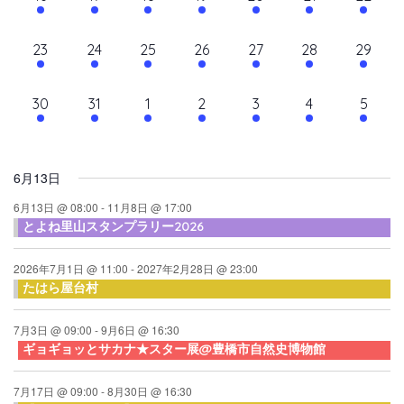
て
ン
ン
ン
ン
ン
ン
ン
ン
シ
イ
イ
イ
イ
イ
イ
イ
ナ
ト,
ト,
ト,
ト,
ト,
ト,
ト,
ダ
ベ
ベ
ベ
ベ
ベ
ベ
ベ
ョ
10
10
9
9
10
9
10
23
24
25
26
27
28
29
ビ
ン
ン
ン
ン
ン
ン
ン
ン
ー
イ
イ
イ
イ
イ
イ
イ
ト,
ト,
ト,
ト,
ト,
ト,
ト,
ゲ
ベ
ベ
ベ
ベ
ベ
ベ
ベ
10
6
6
6
6
6
6
30
31
1
2
3
4
5
ン
ン
ン
ン
ン
ン
ン
ー
イ
イ
イ
イ
イ
イ
イ
ト,
ト,
ト,
ト,
ト,
ト,
ト,
シ
ベ
ベ
ベ
ベ
ベ
ベ
ベ
ン
ン
ン
ン
ン
ン
ン
ョ
6月13日
ト,
ト,
ト,
ト,
ト,
ト,
ト,
ン
6月13日 @ 08:00
-
11月8日 @ 17:00
とよね里山スタンプラリー2026
を
表
2026年7月1日 @ 11:00
-
2027年2月28日 @ 23:00
たはら屋台村
示
7月3日 @ 09:00
-
9月6日 @ 16:30
ギョギョッとサカナ★スター展@豊橋市自然史博物館
7月17日 @ 09:00
-
8月30日 @ 16:30