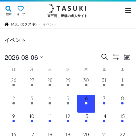
検索
キープ
東三河、豊橋の求人サイト
TASUKI(タスキ)
イベント
›
イベント
イ
イ
2026-08-06
検
Mont
Show
ベ
索
ベ
日
Filters
イ
日
月
火
水
木
金
土
ン
付
ン
ト
ベ
14
11
11
11
11
11
12
26
27
28
29
30
31
1
を
ト
ビ
イ
イ
イ
イ
イ
イ
イ
ン
選
ュ
ベ
ベ
ベ
ベ
ベ
を
ベ
ベ
11
11
11
11
11
11
11
2
3
4
5
6
7
8
ト
択
ン
ン
ン
ン
ン
ン
ン
ー
検
イ
イ
イ
イ
イ
イ
イ
の
ト,
ト,
ト,
ト,
ト,
ト,
ト,
ナ
ベ
ベ
ベ
ベ
ベ
ベ
ベ
索
12
10
10
10
10
10
10
9
10
11
12
13
14
15
ビ
カ
ン
ン
ン
ン
ン
ン
ン
イ
イ
イ
イ
イ
イ
イ
し
ゲ
ト,
ト,
ト,
ト,
ト,
ト,
ト,
レ
ベ
ベ
ベ
ベ
ベ
ベ
ベ
ー
10
9
9
9
9
9
10
16
17
18
19
20
21
22