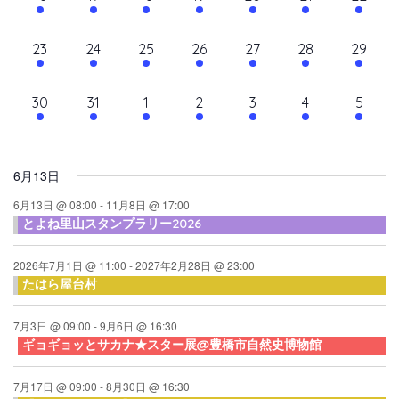
て
ン
ン
ン
ン
ン
ン
ン
ン
シ
イ
イ
イ
イ
イ
イ
イ
ナ
ト,
ト,
ト,
ト,
ト,
ト,
ト,
ダ
ベ
ベ
ベ
ベ
ベ
ベ
ベ
ョ
10
10
9
9
10
9
10
23
24
25
26
27
28
29
ビ
ン
ン
ン
ン
ン
ン
ン
ン
ー
イ
イ
イ
イ
イ
イ
イ
ト,
ト,
ト,
ト,
ト,
ト,
ト,
ゲ
ベ
ベ
ベ
ベ
ベ
ベ
ベ
10
6
6
6
6
6
6
30
31
1
2
3
4
5
ン
ン
ン
ン
ン
ン
ン
ー
イ
イ
イ
イ
イ
イ
イ
ト,
ト,
ト,
ト,
ト,
ト,
ト,
シ
ベ
ベ
ベ
ベ
ベ
ベ
ベ
ン
ン
ン
ン
ン
ン
ン
ョ
6月13日
ト,
ト,
ト,
ト,
ト,
ト,
ト,
ン
6月13日 @ 08:00
-
11月8日 @ 17:00
とよね里山スタンプラリー2026
を
表
2026年7月1日 @ 11:00
-
2027年2月28日 @ 23:00
たはら屋台村
示
7月3日 @ 09:00
-
9月6日 @ 16:30
ギョギョッとサカナ★スター展@豊橋市自然史博物館
7月17日 @ 09:00
-
8月30日 @ 16:30