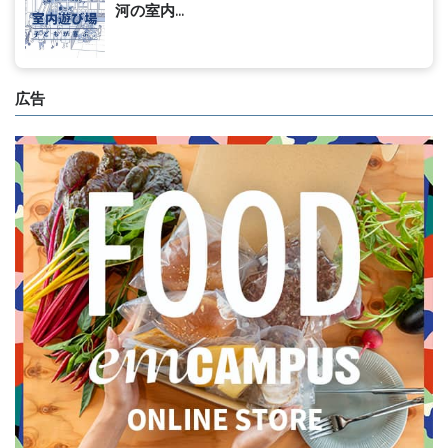
河の室内...
広告