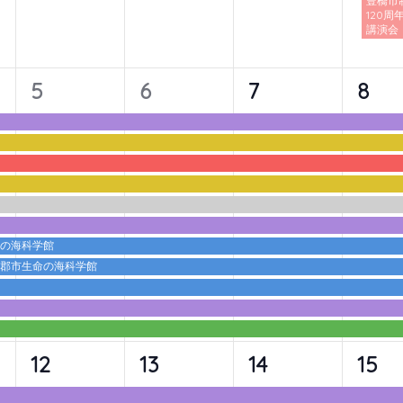
豊橋市
120周
講演会
11
11
11
11
5
6
7
8
イ
イ
イ
イ
ベ
ベ
ベ
ベ
ン
ン
ン
ン
ト,
ト,
ト,
ト,
命の海科学館
蒲郡市生命の海科学館
10
10
10
10
12
13
14
15
イ
イ
イ
イ