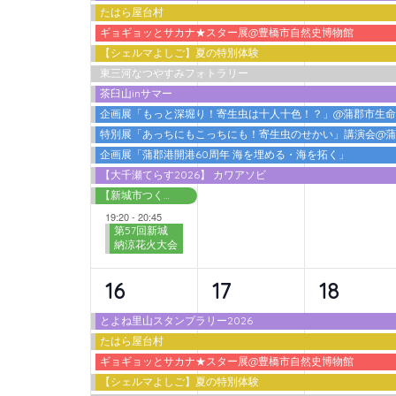
たはら屋台村
ベ
ベ
ベ
ギョギョッとサカナ★スター展@豊橋市自然史博物館
ン
ン
ン
【シェルマよしご】夏の特別体験
東三河なつやすみフォトラリー
ト,
ト,
ト,
茶臼山inサマー
企画展「もっと深堀り！寄生虫は十人十色！？」@蒲郡市生
特別展「あっちにもこっちにも！寄生虫のせかい」講演会@
企画展「蒲郡港開港60周年 海を埋める・海を拓く」
【大千瀬てらす2026】 カワアソビ
【新城市つくで交流館】わくわく広場 2026夏
19:20
-
20:45
第57回新城
納涼花火大会
10
9
9
16
17
18
イ
イ
イ
とよね里山スタンプラリー2026
たはら屋台村
ベ
ベ
ベ
ギョギョッとサカナ★スター展@豊橋市自然史博物館
ン
ン
ン
【シェルマよしご】夏の特別体験