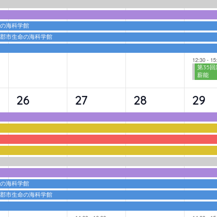
ト,
ト,
ト,
ト,
命の海科学館
蒲郡市生命の海科学館
12:30
-
15
第35回
薪能
9
10
9
10
26
27
28
29
イ
イ
イ
イ
ベ
ベ
ベ
ベ
ン
ン
ン
ン
ト,
ト,
ト,
ト,
命の海科学館
蒲郡市生命の海科学館