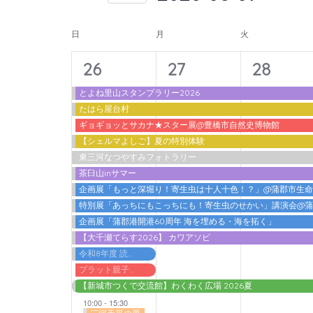
入
form
索
日
力
イ
inputs
付
日
月
火
し
し
will
を
ベ
て
14
11
11
て
26
27
28
cause
選
ン
ナ
く
イ
イ
イ
the
択
とよね里山スタンプラリー2026
ト
だ
ビ
たはら屋台村
list
ベ
ベ
ベ
さ
の
ギョギョッとサカナ★スター展@豊橋市自然史博物館
ゲ
of
ン
ン
ン
【シェルマよしご】夏の特別体験
い。
カ
events
ー
東三河なつやすみフォトラリー
ト,
ト,
ト,
キ
to
レ
茶臼山inサマー
シ
ー
refresh
企画展「もっと深堀り！寄生虫は十人十色！？」@蒲郡市生
ン
ョ
ワ
特別展「あっちにもこっちにも！寄生虫のせかい」講演会@
with
ダ
ン
ー
企画展「蒲郡港開港60周年 海を埋める・海を拓く」
the
【大千瀬てらす2026】 カワアソビ
ー
ド
を
filtered
令和8年度 読書感想文書いちゃうデー@蒲郡市立図書館
で
表
results.
プラット親子わくわくプログラム2026 アガット＆アドリアン『ノ．ルム －ふたりのバランス－』
イ
【新城市つくで交流館】わくわく広場 2026夏
示
ベ
10:00
-
15:30