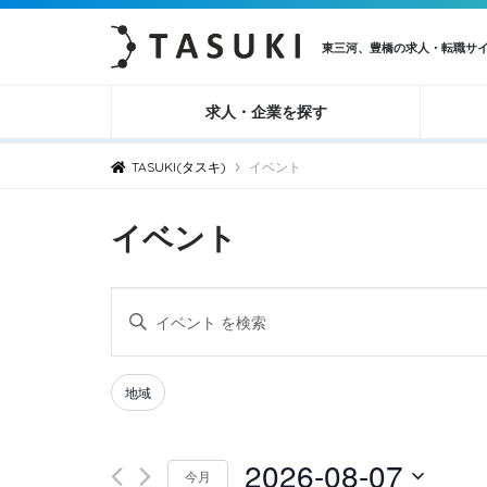
東三河、豊橋の求人・転職サ
求人・企業を探す
›
TASUKI(タスキ)
イベント
イベント
イ
キ
ベ
ー
ン
ワ
Filters
Changing
地域
ト
ー
any
ド
を
of
2026-08-07
を
検
今月
the