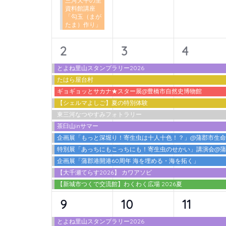
三河天平の里
ン
資料館講座
「勾玉（まが
ト
たま）作り」
を
検
11
11
11
2
3
4
索
イ
イ
イ
とよね里山スタンプラリー2026
し
たはら屋台村
ベ
ベ
ベ
ま
ギョギョッとサカナ★スター展@豊橋市自然史博物館
ン
ン
ン
す。
【シェルマよしご】夏の特別体験
東三河なつやすみフォトラリー
ト,
ト,
ト,
茶臼山inサマー
企画展「もっと深堀り！寄生虫は十人十色！？」@蒲郡市生
特別展「あっちにもこっちにも！寄生虫のせかい」講演会@
企画展「蒲郡港開港60周年 海を埋める・海を拓く」
【大千瀬てらす2026】 カワアソビ
【新城市つくで交流館】わくわく広場 2026夏
12
10
10
9
10
11
イ
イ
イ
とよね里山スタンプラリー2026