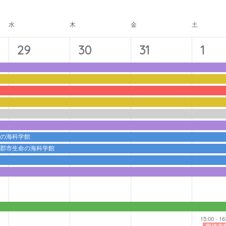
ナ
ビ
水
木
金
土
ゲ
ー
11
11
11
12
29
30
31
1
シ
イ
イ
イ
イ
ョ
ベ
ベ
ベ
ベ
ン
ン
ン
ン
ン
ト,
ト,
ト,
ト,
命の海科学館
蒲郡市生命の海科学館
15:00
-
16