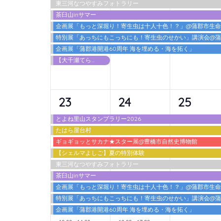
東三河なつやすみフォトラリー
ト,
ト,
ト,
茶臼山inサマー
企画展「もっと深堀り！寄生虫は十人十色！？」@蒲郡市生
特別展「あっちにもこっちにも！寄生虫のせかい」講演会@
企画展「蒲郡港開港60周年 海を埋める・海を拓く」
【大千瀬てらす2026】 カワアソビ
10
10
9
23
24
25
イ
イ
イ
とよね里山スタンプラリー2026
たはら屋台村
ベ
ベ
ベ
ギョギョッとサカナ★スター展@豊橋市自然史博物館
ン
ン
ン
【シェルマよしご】夏の特別体験
東三河なつやすみフォトラリー
ト,
ト,
ト,
茶臼山inサマー
企画展「もっと深堀り！寄生虫は十人十色！？」@蒲郡市生
特別展「あっちにもこっちにも！寄生虫のせかい」講演会@
企画展「蒲郡港開港60周年 海を埋める・海を拓く」