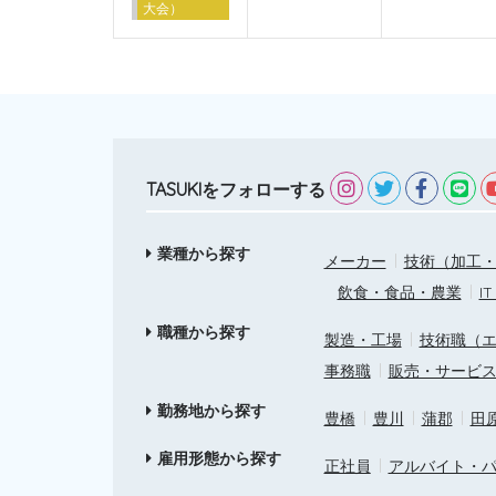
大会）
TASUKIをフォローする
業種から探す
メーカー
技術（加工・
飲食・食品・農業
I
職種から探す
製造・工場
技術職（
事務職
販売・サービ
勤務地から探す
豊橋
豊川
蒲郡
田
雇用形態から探す
正社員
アルバイト・