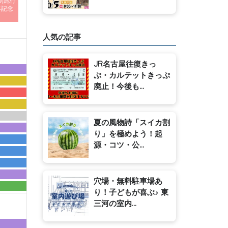
制施行
年記念
人気の記事
JR名古屋往復きっ
ぷ・カルテットきっぷ
廃止！今後も...
夏の風物詩「スイカ割
り」を極めよう！起
源・コツ・公...
穴場・無料駐車場あ
り！子どもが喜ぶ♪ 東
三河の室内...