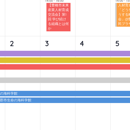
14:00
-
16:00
14:00
-
15
【豊橋市未来
人材育
産業人材育成
「どう
交流会】第1
うする
回 学び続け
会」@
る組織とは何
民プラ
か
6
6
6
6
2
3
4
5
イ
イ
イ
イ
ベ
ベ
ベ
ベ
ン
ン
ン
ン
ト,
ト,
ト,
ト,
命の海科学館
蒲郡市生命の海科学館