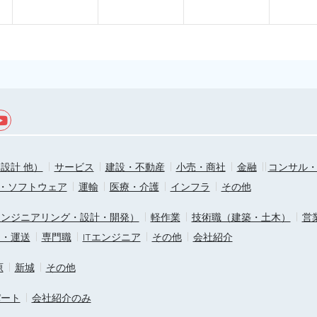
設計 他）
サービス
建設・不動産
小売・商社
金融
コンサル
T・ソフトウェア
運輸
医療・介護
インフラ
その他
エンジニアリング・設計・開発）
軽作業
技術職（建築・土木）
営
ス・運送
専門職
ITエンジニア
その他
会社紹介
原
新城
その他
パート
会社紹介のみ