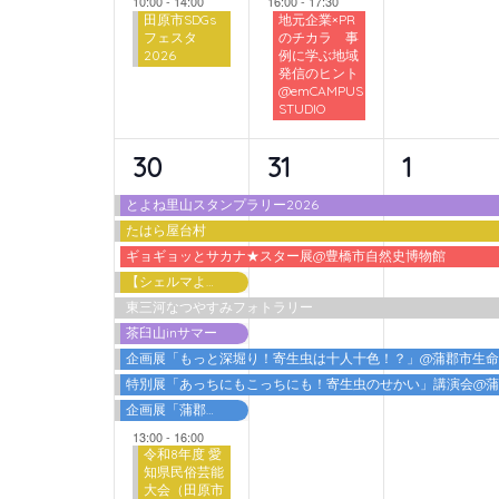
10:00
-
14:00
16:00
-
17:30
田原市SDGs
地元企業×PR
フェスタ
のチカラ 事
2026
例に学ぶ地域
発信のヒント
@emCAMPUS
STUDIO
10
6
6
30
31
1
イ
イ
イ
とよね里山スタンプラリー2026
たはら屋台村
ベ
ベ
ベ
ギョギョッとサカナ★スター展@豊橋市自然史博物館
ン
ン
ン
【シェルマよしご】夏の特別体験
東三河なつやすみフォトラリー
ト,
ト,
ト,
茶臼山inサマー
企画展「もっと深堀り！寄生虫は十人十色！？」@蒲郡市生
特別展「あっちにもこっちにも！寄生虫のせかい」講演会@
企画展「蒲郡港開港60周年 海を埋める・海を拓く」
13:00
-
16:00
令和8年度 愛
知県民俗芸能
大会（田原市