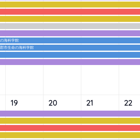
ベ
ベ
ベ
ベ
ン
ン
ン
ン
ト,
ト,
ト,
ト,
命の海科学館
蒲郡市生命の海科学館
9
9
9
10
19
20
21
22
イ
イ
イ
イ
ベ
ベ
ベ
ベ
ン
ン
ン
ン