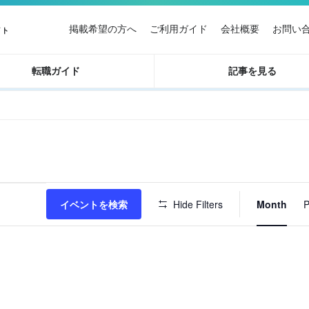
掲載希望の方へ
ご利用ガイド
会社概要
お問い
イト
転職ガイド
記事を見る
イ
イベントを検索
Hide Filters
Month
P
ベ
ン
ト
ビ
ュ
ー