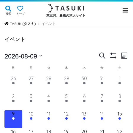
検索
キープ
東三河、豊橋の求人サイト
TASUKI(タスキ)
イベント
›
イベント
イ
イ
2026-08-09
検
Mont
Show
ベ
索
ベ
日
Filters
イ
日
月
火
水
木
金
土
ン
付
ン
ト
ベ
14
11
11
11
11
11
12
26
27
28
29
30
31
1
を
ト
ビ
イ
イ
イ
イ
イ
イ
イ
ン
選
ュ
ベ
ベ
ベ
ベ
ベ
を
ベ
ベ
11
11
11
11
11
11
11
2
3
4
5
6
7
8
ト
択
ン
ン
ン
ン
ン
ン
ン
ー
検
イ
イ
イ
イ
イ
イ
イ
の
ト,
ト,
ト,
ト,
ト,
ト,
ト,
ナ
ベ
ベ
ベ
ベ
ベ
ベ
ベ
索
12
10
10
10
10
10
10
9
10
11
12
13
14
15
ビ
カ
ン
ン
ン
ン
ン
ン
ン
イ
イ
イ
イ
イ
イ
イ
し
ゲ
ト,
ト,
ト,
ト,
ト,
ト,
ト,
レ
ベ
ベ
ベ
ベ
ベ
ベ
ベ
ー
10
9
9
9
9
9
10
16
17
18
19
20
21
22