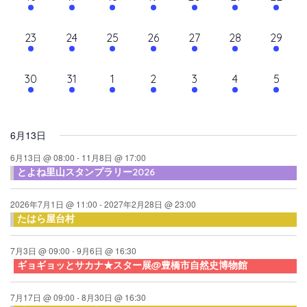
て
ン
ン
ン
ン
ン
ン
ン
ン
シ
イ
イ
イ
イ
イ
イ
イ
ナ
ト,
ト,
ト,
ト,
ト,
ト,
ト,
ダ
ベ
ベ
ベ
ベ
ベ
ベ
ベ
ョ
10
10
9
9
10
9
10
23
24
25
26
27
28
29
ビ
ン
ン
ン
ン
ン
ン
ン
ン
ー
イ
イ
イ
イ
イ
イ
イ
ト,
ト,
ト,
ト,
ト,
ト,
ト,
ゲ
ベ
ベ
ベ
ベ
ベ
ベ
ベ
10
6
6
6
6
6
6
30
31
1
2
3
4
5
ン
ン
ン
ン
ン
ン
ン
ー
イ
イ
イ
イ
イ
イ
イ
ト,
ト,
ト,
ト,
ト,
ト,
ト,
シ
ベ
ベ
ベ
ベ
ベ
ベ
ベ
ン
ン
ン
ン
ン
ン
ン
ョ
6月13日
ト,
ト,
ト,
ト,
ト,
ト,
ト,
ン
6月13日 @ 08:00
-
11月8日 @ 17:00
とよね里山スタンプラリー2026
を
表
2026年7月1日 @ 11:00
-
2027年2月28日 @ 23:00
たはら屋台村
示
7月3日 @ 09:00
-
9月6日 @ 16:30
ギョギョッとサカナ★スター展@豊橋市自然史博物館
7月17日 @ 09:00
-
8月30日 @ 16:30