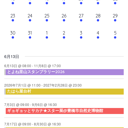
て
ン
ン
ン
ン
ン
ン
ン
ン
シ
イ
イ
イ
イ
イ
イ
イ
ナ
ト,
ト,
ト,
ト,
ト,
ト,
ト,
ダ
ベ
ベ
ベ
ベ
ベ
ベ
ベ
ョ
10
10
9
9
10
9
10
23
24
25
26
27
28
29
ビ
ン
ン
ン
ン
ン
ン
ン
ン
ー
イ
イ
イ
イ
イ
イ
イ
ト,
ト,
ト,
ト,
ト,
ト,
ト,
ゲ
ベ
ベ
ベ
ベ
ベ
ベ
ベ
10
6
6
6
6
6
6
30
31
1
2
3
4
5
ン
ン
ン
ン
ン
ン
ン
ー
イ
イ
イ
イ
イ
イ
イ
ト,
ト,
ト,
ト,
ト,
ト,
ト,
シ
ベ
ベ
ベ
ベ
ベ
ベ
ベ
ン
ン
ン
ン
ン
ン
ン
ョ
6月13日
ト,
ト,
ト,
ト,
ト,
ト,
ト,
ン
6月13日 @ 08:00
-
11月8日 @ 17:00
とよね里山スタンプラリー2026
を
表
2026年7月1日 @ 11:00
-
2027年2月28日 @ 23:00
たはら屋台村
示
7月3日 @ 09:00
-
9月6日 @ 16:30
ギョギョッとサカナ★スター展@豊橋市自然史博物館
7月17日 @ 09:00
-
8月30日 @ 16:30