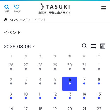
検索
キープ
東三河、豊橋の求人サイト
TASUKI(タスキ)
イベント
›
イベント
イ
イ
2026-08-06
検
Mont
Show
ベ
索
ベ
日
Filters
イ
日
月
火
水
木
金
土
ン
付
ン
ト
ベ
14
11
11
11
11
11
12
26
27
28
29
30
31
1
を
ト
ビ
イ
イ
イ
イ
イ
イ
イ
ン
選
ュ
ベ
ベ
ベ
ベ
ベ
を
ベ
ベ
11
11
11
11
11
11
11
2
3
4
5
6
7
8
ト
択
ン
ン
ン
ン
ン
ン
ン
ー
検
イ
イ
イ
イ
イ
イ
イ
の
ト,
ト,
ト,
ト,
ト,
ト,
ト,
ナ
ベ
ベ
ベ
ベ
ベ
ベ
ベ
索
12
10
10
10
10
10
10
9
10
11
12
13
14
15
ビ
カ
ン
ン
ン
ン
ン
ン
ン
イ
イ
イ
イ
イ
イ
イ
し
ゲ
ト,
ト,
ト,
ト,
ト,
ト,
ト,
レ
ベ
ベ
ベ
ベ
ベ
ベ
ベ
ー
10
9
9
9
9
9
10
16
17
18
19
20
21
22