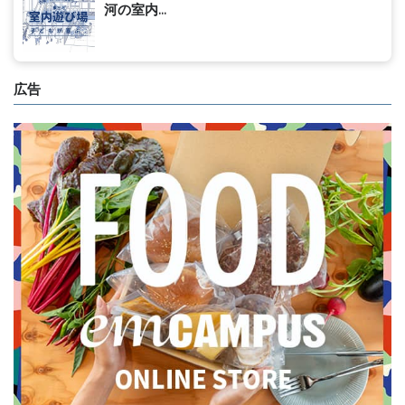
河の室内...
広告