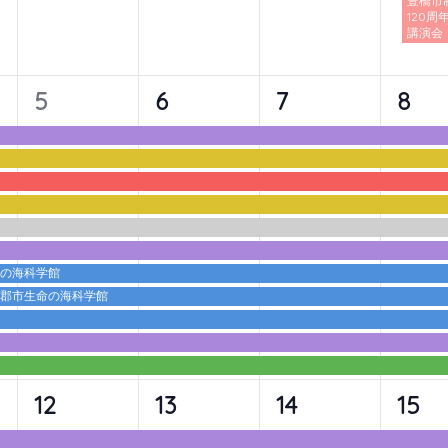
豊橋市
120周
講演会
11
11
11
11
5
6
7
8
イ
イ
イ
イ
ベ
ベ
ベ
ベ
ン
ン
ン
ン
ト,
ト,
ト,
ト,
命の海科学館
蒲郡市生命の海科学館
10
10
10
10
12
13
14
15
イ
イ
イ
イ