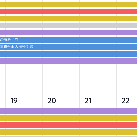
ベ
ベ
ベ
ベ
ン
ン
ン
ン
ト,
ト,
ト,
ト,
命の海科学館
蒲郡市生命の海科学館
9
9
9
10
19
20
21
22
イ
イ
イ
イ
ベ
ベ
ベ
ベ
ン
ン
ン
ン