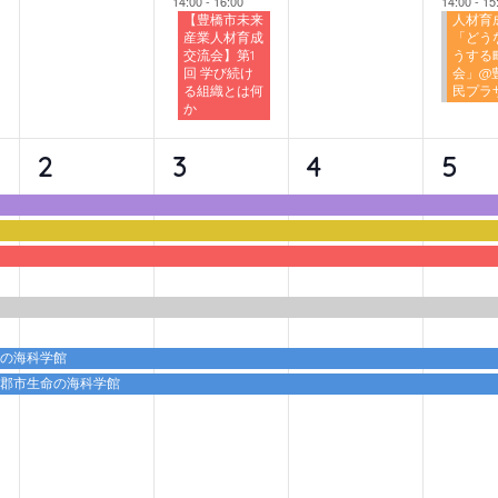
14:00
-
16:00
14:00
-
15
【豊橋市未来
人材育
産業人材育成
「どう
交流会】第1
うする
回 学び続け
会」@
る組織とは何
民プラ
か
6
6
6
6
2
3
4
5
イ
イ
イ
イ
ベ
ベ
ベ
ベ
ン
ン
ン
ン
ト,
ト,
ト,
ト,
命の海科学館
蒲郡市生命の海科学館