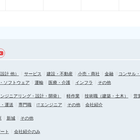
設計 他）
サービス
建設・不動産
小売・商社
金融
コンサル
T・ソフトウェア
運輸
医療・介護
インフラ
その他
エンジニアリング・設計・開発）
軽作業
技術職（建築・土木）
営
ス・運送
専門職
ITエンジニア
その他
会社紹介
原
新城
その他
パート
会社紹介のみ