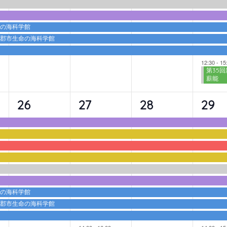
ト,
ト,
ト,
ト,
命の海科学館
蒲郡市生命の海科学館
12:30
-
15
第35回
薪能
9
10
9
10
26
27
28
29
イ
イ
イ
イ
ベ
ベ
ベ
ベ
ン
ン
ン
ン
ト,
ト,
ト,
ト,
命の海科学館
蒲郡市生命の海科学館