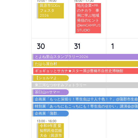
10:00
-
14:00
16:00
-
17:30
田原市SDGs
地元企業×PR
フェスタ
のチカラ 事
2026
例に学ぶ地域
発信のヒント
@emCAMPUS
STUDIO
10
6
6
30
31
1
イ
イ
イ
とよね里山スタンプラリー2026
たはら屋台村
ベ
ベ
ベ
ギョギョッとサカナ★スター展@豊橋市自然史博物館
ン
ン
ン
【シェルマよしご】夏の特別体験
東三河なつやすみフォトラリー
ト,
ト,
ト,
茶臼山inサマー
企画展「もっと深堀り！寄生虫は十人十色！？」@蒲郡市生
特別展「あっちにもこっちにも！寄生虫のせかい」講演会@
企画展「蒲郡港開港60周年 海を埋める・海を拓く」
13:00
-
16:00
令和8年度 愛
知県民俗芸能
大会（田原市