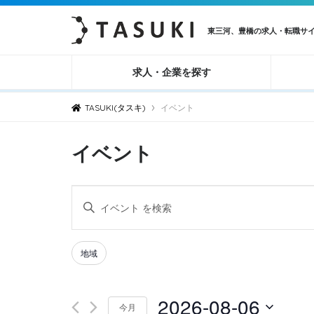
東三河、豊橋の求人・転職サ
求人・企業を探す
›
TASUKI(タスキ)
イベント
イベント
イ
キ
ベ
ー
ン
ワ
Filters
Changing
地域
ト
ー
any
ド
を
of
2026-08-06
を
検
今月
the