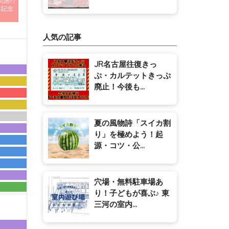
制施行
年記念
人気の記事
JR名古屋往復きっ
ぷ・カルテットきっぷ
廃止！今後も...
夏の風物詩「スイカ割
り」を極めよう！起
源・コツ・公...
穴場・無料駐車場あ
り！子どもが喜ぶ♪ 東
三河の室内...