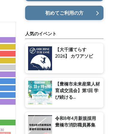
初めてご利用の方
人気のイベント
【大千瀬てらす
2026】 カワアソビ
【豊橋市未来産業人材
育成交流会】第1回 学
び続ける...
令和8年4月新規採用
豊橋市消防職員募集
:30