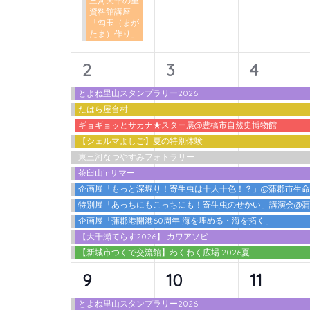
三河天平の里
ン
資料館講座
「勾玉（まが
ト
たま）作り」
を
検
11
11
11
2
3
4
索
イ
イ
イ
とよね里山スタンプラリー2026
し
たはら屋台村
ベ
ベ
ベ
ま
ギョギョッとサカナ★スター展@豊橋市自然史博物館
ン
ン
ン
す。
【シェルマよしご】夏の特別体験
東三河なつやすみフォトラリー
ト,
ト,
ト,
茶臼山inサマー
企画展「もっと深堀り！寄生虫は十人十色！？」@蒲郡市生
特別展「あっちにもこっちにも！寄生虫のせかい」講演会@
企画展「蒲郡港開港60周年 海を埋める・海を拓く」
【大千瀬てらす2026】 カワアソビ
【新城市つくで交流館】わくわく広場 2026夏
12
10
10
9
10
11
イ
イ
イ
とよね里山スタンプラリー2026