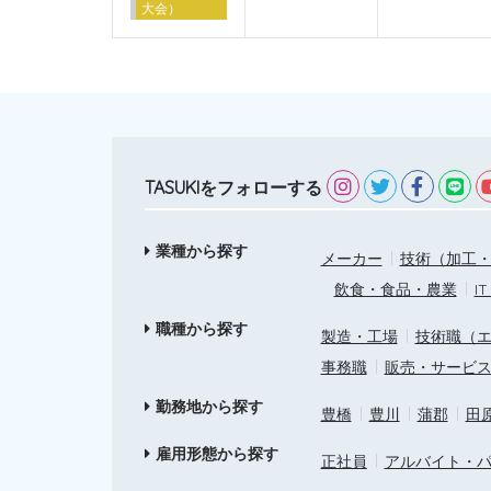
大会）
TASUKIをフォローする
業種から探す
メーカー
技術（加工・
飲食・食品・農業
I
職種から探す
製造・工場
技術職（
事務職
販売・サービ
勤務地から探す
豊橋
豊川
蒲郡
田
雇用形態から探す
正社員
アルバイト・