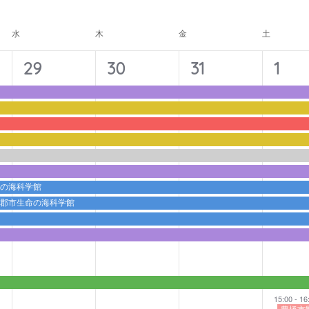
ナ
ビ
水
木
金
土
ゲ
ー
11
11
11
12
29
30
31
1
シ
イ
イ
イ
イ
ョ
ベ
ベ
ベ
ベ
ン
ン
ン
ン
ン
ト,
ト,
ト,
ト,
命の海科学館
蒲郡市生命の海科学館
15:00
-
16