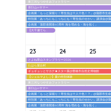
東三河なつやすみフォトラリー
ト,
ト,
ト,
茶臼山inサマー
企画展「もっと深堀り！寄生虫は十人十色！？」@蒲郡市生
特別展「あっちにもこっちにも！寄生虫のせかい」講演会@
企画展「蒲郡港開港60周年 海を埋める・海を拓く」
【大千瀬てらす2026】 カワアソビ
10
10
9
23
24
25
イ
イ
イ
とよね里山スタンプラリー2026
たはら屋台村
ベ
ベ
ベ
ギョギョッとサカナ★スター展@豊橋市自然史博物館
ン
ン
ン
【シェルマよしご】夏の特別体験
東三河なつやすみフォトラリー
ト,
ト,
ト,
茶臼山inサマー
企画展「もっと深堀り！寄生虫は十人十色！？」@蒲郡市生
特別展「あっちにもこっちにも！寄生虫のせかい」講演会@
企画展「蒲郡港開港60周年 海を埋める・海を拓く」