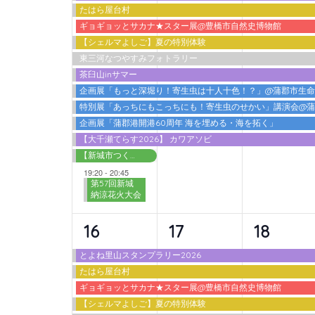
たはら屋台村
ベ
ベ
ベ
ギョギョッとサカナ★スター展@豊橋市自然史博物館
ン
ン
ン
【シェルマよしご】夏の特別体験
東三河なつやすみフォトラリー
ト,
ト,
ト,
茶臼山inサマー
企画展「もっと深堀り！寄生虫は十人十色！？」@蒲郡市生
特別展「あっちにもこっちにも！寄生虫のせかい」講演会@
企画展「蒲郡港開港60周年 海を埋める・海を拓く」
【大千瀬てらす2026】 カワアソビ
【新城市つくで交流館】わくわく広場 2026夏
19:20
-
20:45
第57回新城
納涼花火大会
10
9
9
16
17
18
イ
イ
イ
とよね里山スタンプラリー2026
たはら屋台村
ベ
ベ
ベ
ギョギョッとサカナ★スター展@豊橋市自然史博物館
ン
ン
ン
【シェルマよしご】夏の特別体験