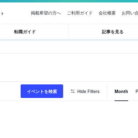
掲載希望の方へ
ご利用ガイド
会社概要
お問い
イト
転職ガイド
記事を見る
イ
イベントを検索
Hide Filters
Month
P
ベ
ン
ト
ビ
ュ
ー