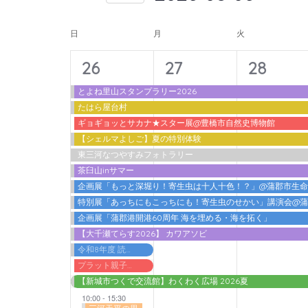
入
form
索
日
力
イ
inputs
付
日
月
火
し
し
will
を
ベ
て
14
11
11
て
26
27
28
cause
選
ン
ナ
く
イ
イ
イ
the
択
とよね里山スタンプラリー2026
ト
だ
ビ
たはら屋台村
list
ベ
ベ
ベ
さ
の
ギョギョッとサカナ★スター展@豊橋市自然史博物館
ゲ
of
ン
ン
ン
【シェルマよしご】夏の特別体験
い。
カ
events
ー
東三河なつやすみフォトラリー
ト,
ト,
ト,
キ
to
レ
茶臼山inサマー
シ
ー
refresh
企画展「もっと深堀り！寄生虫は十人十色！？」@蒲郡市生
ン
ョ
ワ
特別展「あっちにもこっちにも！寄生虫のせかい」講演会@
with
ダ
ン
ー
企画展「蒲郡港開港60周年 海を埋める・海を拓く」
the
【大千瀬てらす2026】 カワアソビ
ー
ド
を
filtered
令和8年度 読書感想文書いちゃうデー@蒲郡市立図書館
で
表
results.
プラット親子わくわくプログラム2026 アガット＆アドリアン『ノ．ルム －ふたりのバランス－』
イ
【新城市つくで交流館】わくわく広場 2026夏
示
ベ
10:00
-
15:30