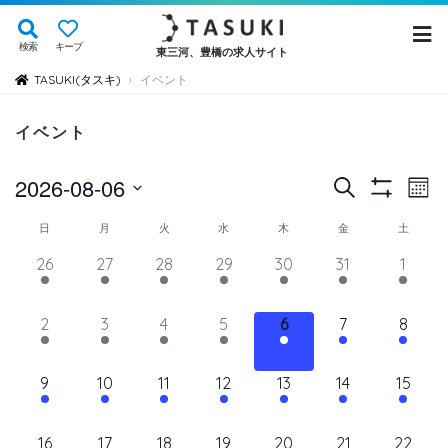
検索
キープ
東三河、豊橋の求人サイト
TASUKI(タスキ)
イベント
›
イベント
イ
イ
2026-08-06
検
Mont
Show
ベ
索
ベ
日
Filters
イ
日
月
火
水
木
金
土
ン
付
ン
ト
ベ
14
11
11
11
11
11
12
26
27
28
29
30
31
1
を
ト
ビ
イ
イ
イ
イ
イ
イ
イ
ン
選
ュ
ベ
ベ
ベ
ベ
ベ
を
ベ
ベ
11
11
11
11
11
11
11
2
3
4
5
6
7
8
ト
択
ン
ン
ン
ン
ン
ン
ン
ー
検
イ
イ
イ
イ
イ
イ
イ
の
ト,
ト,
ト,
ト,
ト,
ト,
ト,
ナ
ベ
ベ
ベ
ベ
ベ
ベ
ベ
索
12
10
10
10
10
10
10
9
10
11
12
13
14
15
ビ
カ
ン
ン
ン
ン
ン
ン
ン
イ
イ
イ
イ
イ
イ
イ
し
ゲ
ト,
ト,
ト,
ト,
ト,
ト,
ト,
レ
ベ
ベ
ベ
ベ
ベ
ベ
ベ
ー
10
9
9
9
9
9
10
16
17
18
19
20
21
22