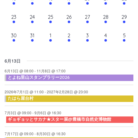
て
ン
ン
ン
ン
ン
ン
ン
ン
シ
イ
イ
イ
イ
イ
イ
イ
ナ
ト,
ト,
ト,
ト,
ト,
ト,
ト,
ダ
ベ
ベ
ベ
ベ
ベ
ベ
ベ
ョ
10
10
9
9
10
9
10
23
24
25
26
27
28
29
ビ
ン
ン
ン
ン
ン
ン
ン
ン
ー
イ
イ
イ
イ
イ
イ
イ
ト,
ト,
ト,
ト,
ト,
ト,
ト,
ゲ
ベ
ベ
ベ
ベ
ベ
ベ
ベ
10
6
6
6
6
6
6
30
31
1
2
3
4
5
ン
ン
ン
ン
ン
ン
ン
ー
イ
イ
イ
イ
イ
イ
イ
ト,
ト,
ト,
ト,
ト,
ト,
ト,
シ
ベ
ベ
ベ
ベ
ベ
ベ
ベ
ン
ン
ン
ン
ン
ン
ン
ョ
6月13日
ト,
ト,
ト,
ト,
ト,
ト,
ト,
ン
6月13日 @ 08:00
-
11月8日 @ 17:00
とよね里山スタンプラリー2026
を
表
2026年7月1日 @ 11:00
-
2027年2月28日 @ 23:00
たはら屋台村
示
7月3日 @ 09:00
-
9月6日 @ 16:30
ギョギョッとサカナ★スター展@豊橋市自然史博物館
7月17日 @ 09:00
-
8月30日 @ 16:30