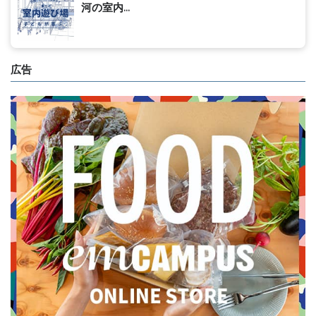
河の室内...
広告