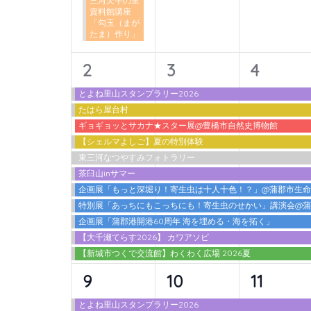
三河天平の里
ン
資料館講座
「勾玉（まが
ト
たま）作り」
を
検
11
11
11
2
3
4
索
イ
イ
イ
とよね里山スタンプラリー2026
し
たはら屋台村
ベ
ベ
ベ
ま
ギョギョッとサカナ★スター展@豊橋市自然史博物館
ン
ン
ン
す。
【シェルマよしご】夏の特別体験
東三河なつやすみフォトラリー
ト,
ト,
ト,
茶臼山inサマー
企画展「もっと深堀り！寄生虫は十人十色！？」@蒲郡市生
特別展「あっちにもこっちにも！寄生虫のせかい」講演会@
企画展「蒲郡港開港60周年 海を埋める・海を拓く」
【大千瀬てらす2026】 カワアソビ
【新城市つくで交流館】わくわく広場 2026夏
12
10
10
9
10
11
イ
イ
イ
とよね里山スタンプラリー2026