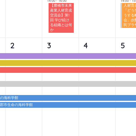
14:00
-
16:00
14:00
-
15
【豊橋市未来
人材育
産業人材育成
「どう
交流会】第1
うする
回 学び続け
会」@
る組織とは何
民プラ
か
6
6
6
6
2
3
4
5
イ
イ
イ
イ
ベ
ベ
ベ
ベ
ン
ン
ン
ン
ト,
ト,
ト,
ト,
命の海科学館
蒲郡市生命の海科学館