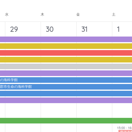
ナ
ビ
水
木
金
土
ゲ
ー
11
11
11
12
29
30
31
1
シ
イ
イ
イ
イ
ョ
ベ
ベ
ベ
ベ
ン
ン
ン
ン
ン
ト,
ト,
ト,
ト,
命の海科学館
蒲郡市生命の海科学館
15:00
-
16