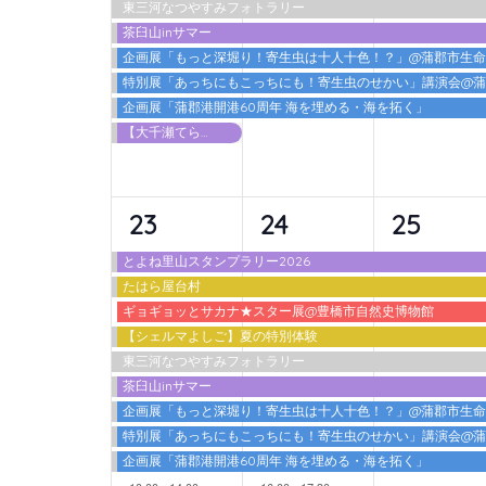
東三河なつやすみフォトラリー
ト,
ト,
ト,
茶臼山inサマー
企画展「もっと深堀り！寄生虫は十人十色！？」@蒲郡市生
特別展「あっちにもこっちにも！寄生虫のせかい」講演会@
企画展「蒲郡港開港60周年 海を埋める・海を拓く」
【大千瀬てらす2026】 カワアソビ
10
10
9
23
24
25
イ
イ
イ
とよね里山スタンプラリー2026
たはら屋台村
ベ
ベ
ベ
ギョギョッとサカナ★スター展@豊橋市自然史博物館
ン
ン
ン
【シェルマよしご】夏の特別体験
東三河なつやすみフォトラリー
ト,
ト,
ト,
茶臼山inサマー
企画展「もっと深堀り！寄生虫は十人十色！？」@蒲郡市生
特別展「あっちにもこっちにも！寄生虫のせかい」講演会@
企画展「蒲郡港開港60周年 海を埋める・海を拓く」