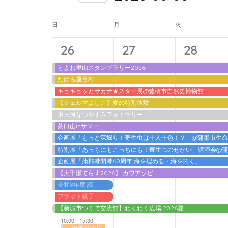
入
form
索
日
力
イ
inputs
付
日
月
火
し
し
will
を
ベ
て
14
11
11
て
26
27
28
cause
選
ン
ナ
く
イ
イ
イ
the
択
とよね里山スタンプラリー2026
ト
だ
ビ
たはら屋台村
list
ベ
ベ
ベ
さ
の
ギョギョッとサカナ★スター展@豊橋市自然史博物館
ゲ
of
ン
ン
ン
【シェルマよしご】夏の特別体験
い。
カ
events
ー
東三河なつやすみフォトラリー
ト,
ト,
ト,
キ
to
レ
茶臼山inサマー
シ
ー
refresh
企画展「もっと深堀り！寄生虫は十人十色！？」@蒲郡市生
ン
ョ
ワ
特別展「あっちにもこっちにも！寄生虫のせかい」講演会@
with
ダ
ン
ー
企画展「蒲郡港開港60周年 海を埋める・海を拓く」
the
【大千瀬てらす2026】 カワアソビ
ー
ド
を
filtered
令和8年度 読書感想文書いちゃうデー@蒲郡市立図書館
で
表
results.
プラット親子わくわくプログラム2026 アガット＆アドリアン『ノ．ルム －ふたりのバランス－』
イ
【新城市つくで交流館】わくわく広場 2026夏
示
ベ
10:00
-
15:30