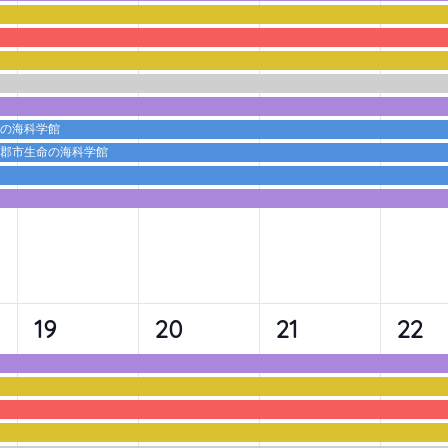
ベ
ベ
ベ
ベ
ン
ン
ン
ン
ト,
ト,
ト,
ト,
命の海科学館
蒲郡市生命の海科学館
9
9
9
10
19
20
21
22
イ
イ
イ
イ
ベ
ベ
ベ
ベ
ン
ン
ン
ン