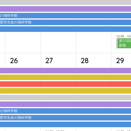
ト,
ト,
ト,
ト,
命の海科学館
蒲郡市生命の海科学館
12:30
-
15
第35回
薪能
9
10
9
10
26
27
28
29
イ
イ
イ
イ
ベ
ベ
ベ
ベ
ン
ン
ン
ン
ト,
ト,
ト,
ト,
命の海科学館
蒲郡市生命の海科学館