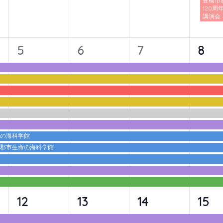
豊橋市
120周
講演会
11
11
11
11
5
6
7
8
イ
イ
イ
イ
ベ
ベ
ベ
ベ
ン
ン
ン
ン
ト,
ト,
ト,
ト,
命の海科学館
蒲郡市生命の海科学館
10
10
10
10
12
13
14
15
イ
イ
イ
イ