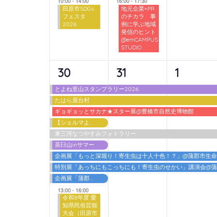
10:00
-
14:00
16:00
-
17:30
田原市SDGs
地元企業×PR
フェスタ
のチカラ 事
2026
例に学ぶ地域
発信のヒント
@emCAMPUS
STUDIO
10
6
6
30
31
1
イ
イ
イ
とよね里山スタンプラリー2026
たはら屋台村
ベ
ベ
ベ
ギョギョッとサカナ★スター展@豊橋市自然史博物館
ン
ン
ン
【シェルマよしご】夏の特別体験
東三河なつやすみフォトラリー
ト,
ト,
ト,
茶臼山inサマー
企画展「もっと深堀り！寄生虫は十人十色！？」@蒲郡市生
特別展「あっちにもこっちにも！寄生虫のせかい」講演会@
企画展「蒲郡港開港60周年 海を埋める・海を拓く」
13:00
-
16:00
令和8年度 愛
知県民俗芸能
大会（田原市