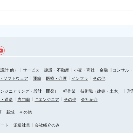
設計 他）
サービス
建設・不動産
小売・商社
金融
コンサル
T・ソフトウェア
運輸
医療・介護
インフラ
その他
エンジニアリング・設計・開発）
軽作業
技術職（建築・土木）
営
ス・運送
専門職
ITエンジニア
その他
会社紹介
原
新城
その他
パート
派遣社員
会社紹介のみ