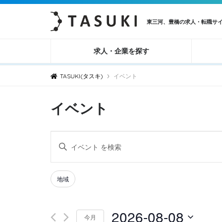
東三河、豊橋の求人・転職サ
求人・企業を探す
›
TASUKI(タスキ)
イベント
イベント
イ
キ
ベ
ー
ン
ワ
Filters
Changing
地域
ト
ー
any
ド
を
of
2026-08-08
を
検
今月
the