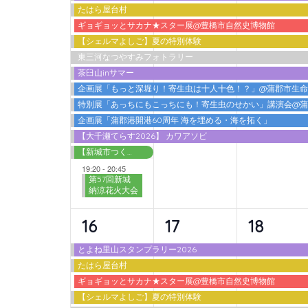
たはら屋台村
ベ
ベ
ベ
ギョギョッとサカナ★スター展@豊橋市自然史博物館
ン
ン
ン
【シェルマよしご】夏の特別体験
東三河なつやすみフォトラリー
ト,
ト,
ト,
茶臼山inサマー
企画展「もっと深堀り！寄生虫は十人十色！？」@蒲郡市生
特別展「あっちにもこっちにも！寄生虫のせかい」講演会@
企画展「蒲郡港開港60周年 海を埋める・海を拓く」
【大千瀬てらす2026】 カワアソビ
【新城市つくで交流館】わくわく広場 2026夏
19:20
-
20:45
第57回新城
納涼花火大会
10
9
9
16
17
18
イ
イ
イ
とよね里山スタンプラリー2026
たはら屋台村
ベ
ベ
ベ
ギョギョッとサカナ★スター展@豊橋市自然史博物館
ン
ン
ン
【シェルマよしご】夏の特別体験