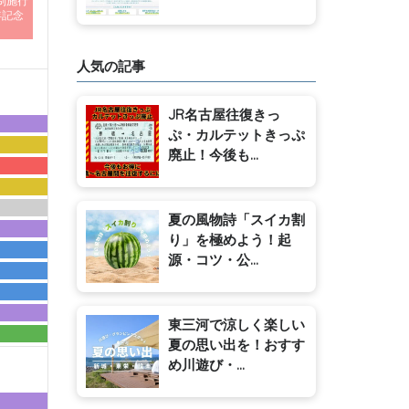
制施行
年記念
人気の記事
JR名古屋往復きっ
ぷ・カルテットきっぷ
廃止！今後も...
夏の風物詩「スイカ割
り」を極めよう！起
源・コツ・公...
東三河で涼しく楽しい
夏の思い出を！おすす
め川遊び・...