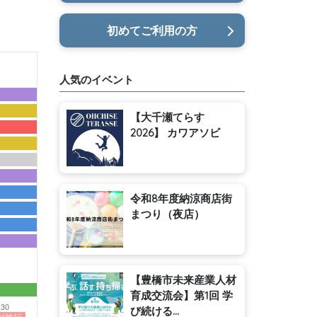
初めてご利用の方
人気のイベント
【大千瀬てらす
2026】 カワアソビ
令和8年度納涼商店街
まつり（夜店）
【豊橋市未来産業人材
育成交流会】第1回 学
:30
び続ける...