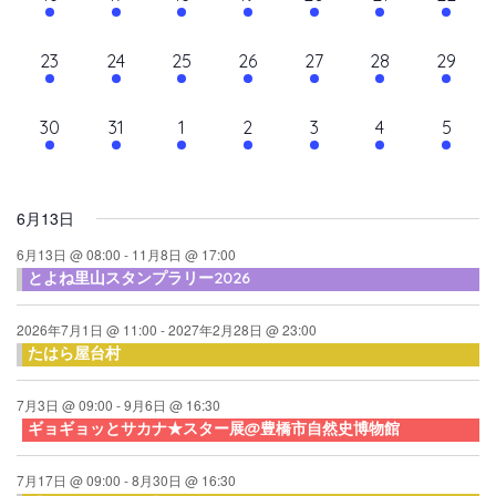
て
ン
ン
ン
ン
ン
ン
ン
ン
シ
イ
イ
イ
イ
イ
イ
イ
ナ
ト,
ト,
ト,
ト,
ト,
ト,
ト,
ダ
ベ
ベ
ベ
ベ
ベ
ベ
ベ
ョ
10
10
9
9
10
9
10
23
24
25
26
27
28
29
ビ
ン
ン
ン
ン
ン
ン
ン
ン
ー
イ
イ
イ
イ
イ
イ
イ
ト,
ト,
ト,
ト,
ト,
ト,
ト,
ゲ
ベ
ベ
ベ
ベ
ベ
ベ
ベ
10
6
6
6
6
6
6
30
31
1
2
3
4
5
ン
ン
ン
ン
ン
ン
ン
ー
イ
イ
イ
イ
イ
イ
イ
ト,
ト,
ト,
ト,
ト,
ト,
ト,
シ
ベ
ベ
ベ
ベ
ベ
ベ
ベ
ン
ン
ン
ン
ン
ン
ン
ョ
6月13日
ト,
ト,
ト,
ト,
ト,
ト,
ト,
ン
6月13日 @ 08:00
-
11月8日 @ 17:00
とよね里山スタンプラリー2026
を
表
2026年7月1日 @ 11:00
-
2027年2月28日 @ 23:00
たはら屋台村
示
7月3日 @ 09:00
-
9月6日 @ 16:30
ギョギョッとサカナ★スター展@豊橋市自然史博物館
7月17日 @ 09:00
-
8月30日 @ 16:30