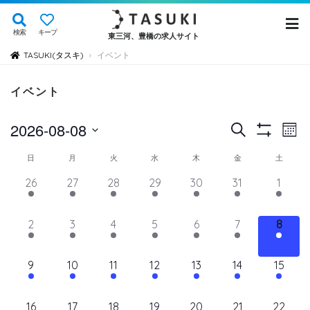
検索
キープ
東三河、豊橋の求人サイト
TASUKI(タスキ)
イベント
›
イベント
イ
イ
2026-08-08
検
Mont
Show
ベ
索
ベ
日
Filters
イ
日
月
火
水
木
金
土
ン
付
ン
ト
ベ
14
11
11
11
11
11
12
26
27
28
29
30
31
1
を
ト
ビ
イ
イ
イ
イ
イ
イ
イ
ン
選
ュ
ベ
ベ
ベ
ベ
ベ
を
ベ
ベ
11
11
11
11
11
11
11
2
3
4
5
6
7
8
ト
択
ン
ン
ン
ン
ン
ン
ン
ー
検
イ
イ
イ
イ
イ
イ
イ
の
ト,
ト,
ト,
ト,
ト,
ト,
ト,
ナ
ベ
ベ
ベ
ベ
ベ
ベ
ベ
索
12
10
10
10
10
10
10
9
10
11
12
13
14
15
ビ
カ
ン
ン
ン
ン
ン
ン
ン
イ
イ
イ
イ
イ
イ
イ
し
ゲ
ト,
ト,
ト,
ト,
ト,
ト,
ト,
レ
ベ
ベ
ベ
ベ
ベ
ベ
ベ
ー
10
9
9
9
9
9
10
16
17
18
19
20
21
22