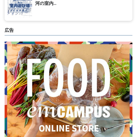
河の室内...
広告