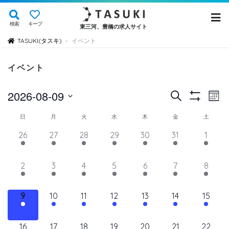
検索
キープ
東三河、豊橋の求人サイト
TASUKI(タスキ)
イベント
›
イベント
イ
イ
2026-08-09
検
Mont
Show
ベ
索
ベ
日
Filters
イ
日
月
火
水
木
金
土
ン
付
ン
ト
ベ
14
11
11
11
11
11
12
26
27
28
29
30
31
1
を
ト
ビ
イ
イ
イ
イ
イ
イ
イ
ン
選
ュ
ベ
ベ
ベ
ベ
ベ
を
ベ
ベ
11
11
11
11
11
11
11
2
3
4
5
6
7
8
ト
択
ン
ン
ン
ン
ン
ン
ン
ー
検
イ
イ
イ
イ
イ
イ
イ
の
ト,
ト,
ト,
ト,
ト,
ト,
ト,
ナ
ベ
ベ
ベ
ベ
ベ
ベ
ベ
索
12
10
10
10
10
10
10
9
10
11
12
13
14
15
ビ
カ
ン
ン
ン
ン
ン
ン
ン
イ
イ
イ
イ
イ
イ
イ
し
ゲ
ト,
ト,
ト,
ト,
ト,
ト,
ト,
レ
ベ
ベ
ベ
ベ
ベ
ベ
ベ
ー
10
9
9
9
9
9
10
16
17
18
19
20
21
22