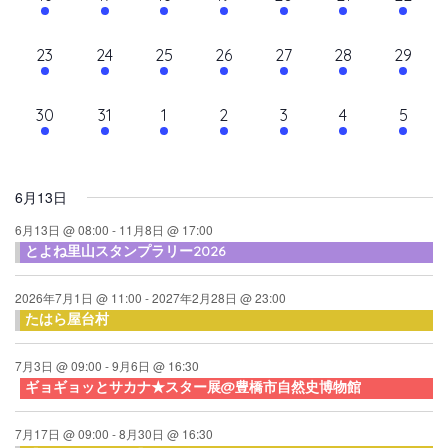
て
ン
ン
ン
ン
ン
ン
ン
ン
シ
イ
イ
イ
イ
イ
イ
イ
ナ
ト,
ト,
ト,
ト,
ト,
ト,
ト,
ダ
ベ
ベ
ベ
ベ
ベ
ベ
ベ
ョ
10
10
9
9
10
9
10
23
24
25
26
27
28
29
ビ
ン
ン
ン
ン
ン
ン
ン
ン
ー
イ
イ
イ
イ
イ
イ
イ
ト,
ト,
ト,
ト,
ト,
ト,
ト,
ゲ
ベ
ベ
ベ
ベ
ベ
ベ
ベ
10
6
6
6
6
6
6
30
31
1
2
3
4
5
ン
ン
ン
ン
ン
ン
ン
ー
イ
イ
イ
イ
イ
イ
イ
ト,
ト,
ト,
ト,
ト,
ト,
ト,
シ
ベ
ベ
ベ
ベ
ベ
ベ
ベ
ン
ン
ン
ン
ン
ン
ン
ョ
6月13日
ト,
ト,
ト,
ト,
ト,
ト,
ト,
ン
6月13日 @ 08:00
-
11月8日 @ 17:00
とよね里山スタンプラリー2026
を
表
2026年7月1日 @ 11:00
-
2027年2月28日 @ 23:00
たはら屋台村
示
7月3日 @ 09:00
-
9月6日 @ 16:30
ギョギョッとサカナ★スター展@豊橋市自然史博物館
7月17日 @ 09:00
-
8月30日 @ 16:30