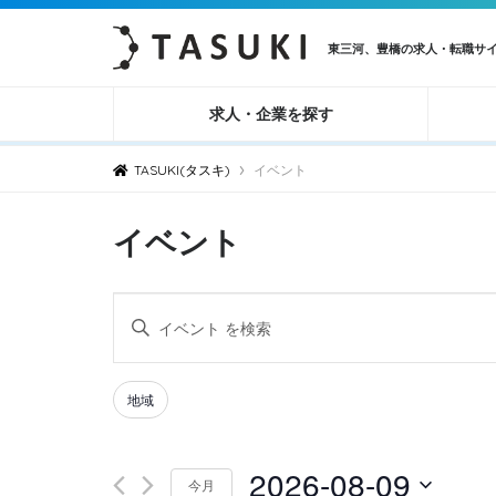
東三河、豊橋の求人・転職サ
求人・企業を探す
›
TASUKI(タスキ)
イベント
イベント
イ
キ
ベ
ー
ン
ワ
Filters
Changing
地域
ト
ー
any
ド
を
of
2026-08-09
を
検
今月
the