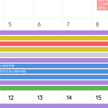
豊橋市
120周
講演会
11
11
11
11
5
6
7
8
イ
イ
イ
イ
ベ
ベ
ベ
ベ
ン
ン
ン
ン
ト,
ト,
ト,
ト,
命の海科学館
蒲郡市生命の海科学館
10
10
10
10
12
13
14
15
イ
イ
イ
イ