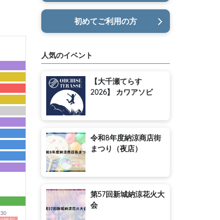
初めてご利用の方
人気のイベント
【大千瀬てらす
2026】 カワアソビ
令和8年度納涼商店街
まつり（夜店）
第57回新城納涼花火大
会
:30