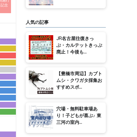
制施行
年記念
人気の記事
JR名古屋往復きっ
ぷ・カルテットきっぷ
廃止！今後も...
【豊橋市周辺】カブト
ムシ・クワガタ採集お
すすめスポ...
穴場・無料駐車場あ
り！子どもが喜ぶ♪ 東
三河の室内...