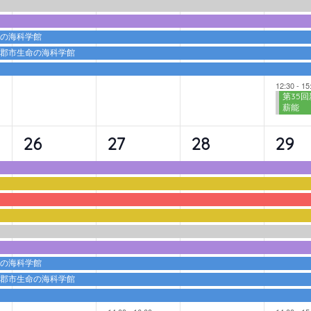
ト,
ト,
ト,
ト,
命の海科学館
蒲郡市生命の海科学館
12:30
-
15
第35回
薪能
9
10
9
10
26
27
28
29
イ
イ
イ
イ
ベ
ベ
ベ
ベ
ン
ン
ン
ン
ト,
ト,
ト,
ト,
命の海科学館
蒲郡市生命の海科学館