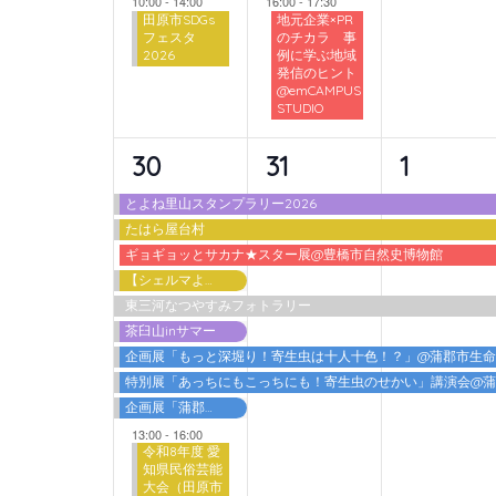
10:00
-
14:00
16:00
-
17:30
田原市SDGs
地元企業×PR
フェスタ
のチカラ 事
2026
例に学ぶ地域
発信のヒント
@emCAMPUS
STUDIO
10
6
6
30
31
1
イ
イ
イ
とよね里山スタンプラリー2026
たはら屋台村
ベ
ベ
ベ
ギョギョッとサカナ★スター展@豊橋市自然史博物館
ン
ン
ン
【シェルマよしご】夏の特別体験
東三河なつやすみフォトラリー
ト,
ト,
ト,
茶臼山inサマー
企画展「もっと深堀り！寄生虫は十人十色！？」@蒲郡市生
特別展「あっちにもこっちにも！寄生虫のせかい」講演会@
企画展「蒲郡港開港60周年 海を埋める・海を拓く」
13:00
-
16:00
令和8年度 愛
知県民俗芸能
大会（田原市