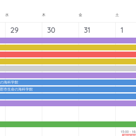
ナ
ビ
水
木
金
土
ゲ
ー
11
11
11
12
29
30
31
1
シ
イ
イ
イ
イ
ョ
ベ
ベ
ベ
ベ
ン
ン
ン
ン
ン
ト,
ト,
ト,
ト,
命の海科学館
蒲郡市生命の海科学館
15:00
-
16