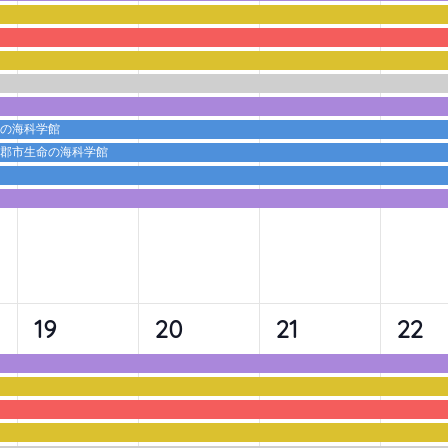
ベ
ベ
ベ
ベ
ン
ン
ン
ン
ト,
ト,
ト,
ト,
命の海科学館
蒲郡市生命の海科学館
9
9
9
10
19
20
21
22
イ
イ
イ
イ
ベ
ベ
ベ
ベ
ン
ン
ン
ン