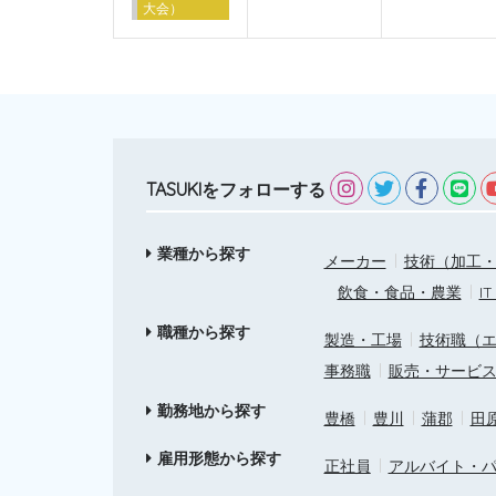
大会）
TASUKIをフォローする
業種から探す
メーカー
技術（加工・
飲食・食品・農業
I
職種から探す
製造・工場
技術職（
事務職
販売・サービ
勤務地から探す
豊橋
豊川
蒲郡
田
雇用形態から探す
正社員
アルバイト・