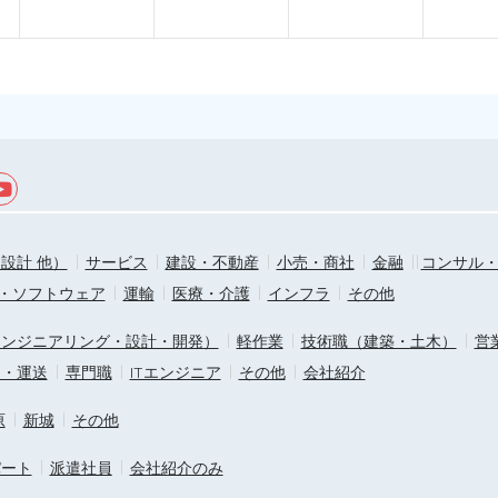
設計 他）
サービス
建設・不動産
小売・商社
金融
コンサル
T・ソフトウェア
運輸
医療・介護
インフラ
その他
エンジニアリング・設計・開発）
軽作業
技術職（建築・土木）
営
ス・運送
専門職
ITエンジニア
その他
会社紹介
原
新城
その他
パート
派遣社員
会社紹介のみ