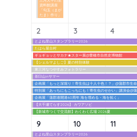
三河天平の里
ン
資料館講座
「勾玉（まが
ト
たま）作り」
を
検
11
11
11
2
3
4
索
イ
イ
イ
とよね里山スタンプラリー2026
し
たはら屋台村
ベ
ベ
ベ
ま
ギョギョッとサカナ★スター展@豊橋市自然史博物館
ン
ン
ン
す。
【シェルマよしご】夏の特別体験
東三河なつやすみフォトラリー
ト,
ト,
ト,
茶臼山inサマー
企画展「もっと深堀り！寄生虫は十人十色！？」@蒲郡市生
特別展「あっちにもこっちにも！寄生虫のせかい」講演会@
企画展「蒲郡港開港60周年 海を埋める・海を拓く」
【大千瀬てらす2026】 カワアソビ
【新城市つくで交流館】わくわく広場 2026夏
12
10
10
9
10
11
イ
イ
イ
とよね里山スタンプラリー2026