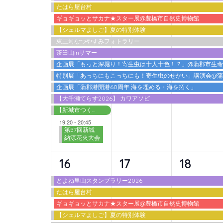
たはら屋台村
ベ
ベ
ベ
ギョギョッとサカナ★スター展@豊橋市自然史博物館
ン
ン
ン
【シェルマよしご】夏の特別体験
東三河なつやすみフォトラリー
ト,
ト,
ト,
茶臼山inサマー
企画展「もっと深堀り！寄生虫は十人十色！？」@蒲郡市生
特別展「あっちにもこっちにも！寄生虫のせかい」講演会@
企画展「蒲郡港開港60周年 海を埋める・海を拓く」
【大千瀬てらす2026】 カワアソビ
【新城市つくで交流館】わくわく広場 2026夏
19:20
-
20:45
第57回新城
納涼花火大会
10
9
9
16
17
18
イ
イ
イ
とよね里山スタンプラリー2026
たはら屋台村
ベ
ベ
ベ
ギョギョッとサカナ★スター展@豊橋市自然史博物館
ン
ン
ン
【シェルマよしご】夏の特別体験