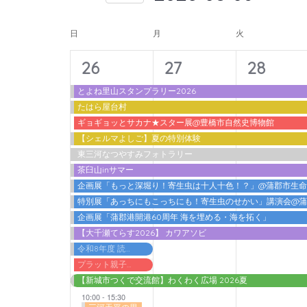
入
form
索
日
力
イ
inputs
付
日
月
火
し
し
will
を
ベ
て
14
11
11
て
26
27
28
cause
選
ン
ナ
く
イ
イ
イ
the
択
とよね里山スタンプラリー2026
ト
だ
ビ
たはら屋台村
list
ベ
ベ
ベ
さ
の
ギョギョッとサカナ★スター展@豊橋市自然史博物館
ゲ
of
ン
ン
ン
【シェルマよしご】夏の特別体験
い。
カ
events
ー
東三河なつやすみフォトラリー
ト,
ト,
ト,
キ
to
レ
茶臼山inサマー
シ
ー
refresh
企画展「もっと深堀り！寄生虫は十人十色！？」@蒲郡市生
ン
ョ
ワ
特別展「あっちにもこっちにも！寄生虫のせかい」講演会@
with
ダ
ン
ー
企画展「蒲郡港開港60周年 海を埋める・海を拓く」
the
【大千瀬てらす2026】 カワアソビ
ー
ド
を
filtered
令和8年度 読書感想文書いちゃうデー@蒲郡市立図書館
で
表
results.
プラット親子わくわくプログラム2026 アガット＆アドリアン『ノ．ルム －ふたりのバランス－』
イ
【新城市つくで交流館】わくわく広場 2026夏
示
ベ
10:00
-
15:30