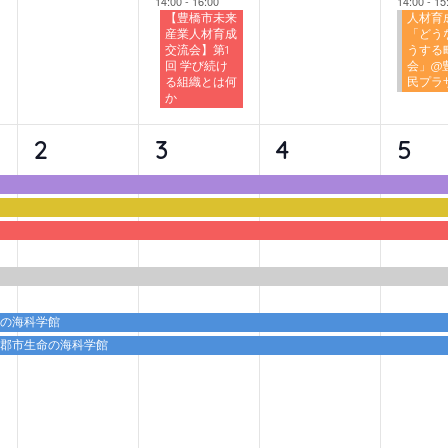
14:00
-
16:00
14:00
-
15
【豊橋市未来
人材育
産業人材育成
「どう
交流会】第1
うする
回 学び続け
会」@
る組織とは何
民プラ
か
6
6
6
6
2
3
4
5
イ
イ
イ
イ
ベ
ベ
ベ
ベ
ン
ン
ン
ン
ト,
ト,
ト,
ト,
命の海科学館
蒲郡市生命の海科学館