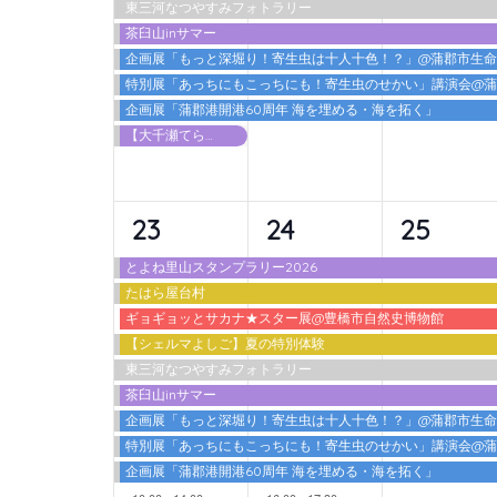
東三河なつやすみフォトラリー
ト,
ト,
ト,
茶臼山inサマー
企画展「もっと深堀り！寄生虫は十人十色！？」@蒲郡市生
特別展「あっちにもこっちにも！寄生虫のせかい」講演会@
企画展「蒲郡港開港60周年 海を埋める・海を拓く」
【大千瀬てらす2026】 カワアソビ
10
10
9
23
24
25
イ
イ
イ
とよね里山スタンプラリー2026
たはら屋台村
ベ
ベ
ベ
ギョギョッとサカナ★スター展@豊橋市自然史博物館
ン
ン
ン
【シェルマよしご】夏の特別体験
東三河なつやすみフォトラリー
ト,
ト,
ト,
茶臼山inサマー
企画展「もっと深堀り！寄生虫は十人十色！？」@蒲郡市生
特別展「あっちにもこっちにも！寄生虫のせかい」講演会@
企画展「蒲郡港開港60周年 海を埋める・海を拓く」