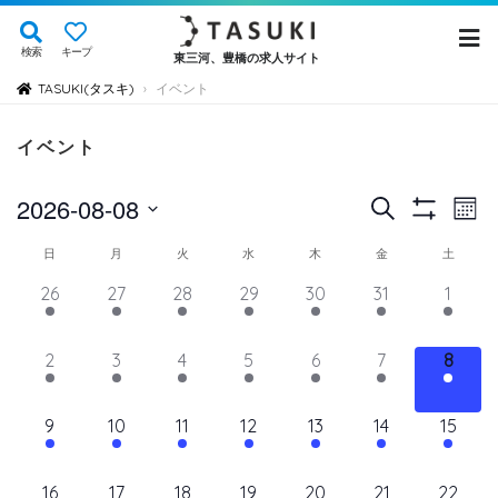
検索
キープ
東三河、豊橋の求人サイト
TASUKI(タスキ)
イベント
›
イベント
イ
イ
2026-08-08
検
Mont
Show
ベ
索
ベ
日
Filters
イ
日
月
火
水
木
金
土
ン
付
ン
ト
ベ
14
11
11
11
11
11
12
26
27
28
29
30
31
1
を
ト
ビ
イ
イ
イ
イ
イ
イ
イ
ン
選
ュ
ベ
ベ
ベ
ベ
ベ
を
ベ
ベ
11
11
11
11
11
11
11
2
3
4
5
6
7
8
ト
択
ン
ン
ン
ン
ン
ン
ン
ー
検
イ
イ
イ
イ
イ
イ
イ
の
ト,
ト,
ト,
ト,
ト,
ト,
ト,
ナ
ベ
ベ
ベ
ベ
ベ
ベ
ベ
索
12
10
10
10
10
10
10
9
10
11
12
13
14
15
ビ
カ
ン
ン
ン
ン
ン
ン
ン
イ
イ
イ
イ
イ
イ
イ
し
ゲ
ト,
ト,
ト,
ト,
ト,
ト,
ト,
レ
ベ
ベ
ベ
ベ
ベ
ベ
ベ
ー
10
9
9
9
9
9
10
16
17
18
19
20
21
22