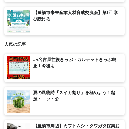
【豊橋市未来産業人材育成交流会】第1回 学
び続ける...
人気の記事
JR名古屋往復きっぷ・カルテットきっぷ廃
止！今後も...
夏の風物詩「スイカ割り」を極めよう！起
源・コツ・公...
【豊橋市周辺】カブトムシ・クワガタ採集お