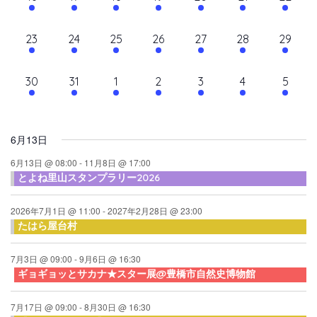
て
ン
ン
ン
ン
ン
ン
ン
ン
シ
イ
イ
イ
イ
イ
イ
イ
ナ
ト,
ト,
ト,
ト,
ト,
ト,
ト,
ダ
ベ
ベ
ベ
ベ
ベ
ベ
ベ
ョ
10
10
9
9
10
9
10
23
24
25
26
27
28
29
ビ
ン
ン
ン
ン
ン
ン
ン
ン
ー
イ
イ
イ
イ
イ
イ
イ
ト,
ト,
ト,
ト,
ト,
ト,
ト,
ゲ
ベ
ベ
ベ
ベ
ベ
ベ
ベ
10
6
6
6
6
6
6
30
31
1
2
3
4
5
ン
ン
ン
ン
ン
ン
ン
ー
イ
イ
イ
イ
イ
イ
イ
ト,
ト,
ト,
ト,
ト,
ト,
ト,
シ
ベ
ベ
ベ
ベ
ベ
ベ
ベ
ン
ン
ン
ン
ン
ン
ン
ョ
6月13日
ト,
ト,
ト,
ト,
ト,
ト,
ト,
ン
6月13日 @ 08:00
-
11月8日 @ 17:00
とよね里山スタンプラリー2026
を
表
2026年7月1日 @ 11:00
-
2027年2月28日 @ 23:00
たはら屋台村
示
7月3日 @ 09:00
-
9月6日 @ 16:30
ギョギョッとサカナ★スター展@豊橋市自然史博物館
7月17日 @ 09:00
-
8月30日 @ 16:30